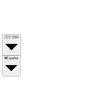
🇺🇸
USD
🌐
Español