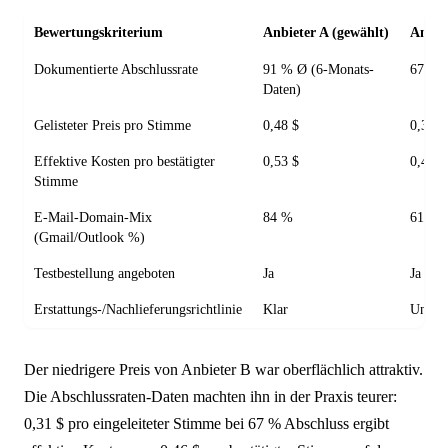
Bewertungskriterium
Anbieter A (gewählt)
Anbie
Dokumentierte Abschlussrate
91 % Ø (6-Monats-
67 % 
Daten)
Gelisteter Preis pro Stimme
0,48 $
0,31 $
Effektive Kosten pro bestätigter
0,53 $
0,46 $
Stimme
E-Mail-Domain-Mix
84 %
61 %
(Gmail/Outlook %)
Testbestellung angeboten
Ja
Ja
Erstattungs-/Nachlieferungsrichtlinie
Klar
Unkla
Der niedrigere Preis von Anbieter B war oberflächlich attraktiv.
Die Abschlussraten-Daten machten ihn in der Praxis teurer:
0,31 $ pro eingeleiteter Stimme bei 67 % Abschluss ergibt