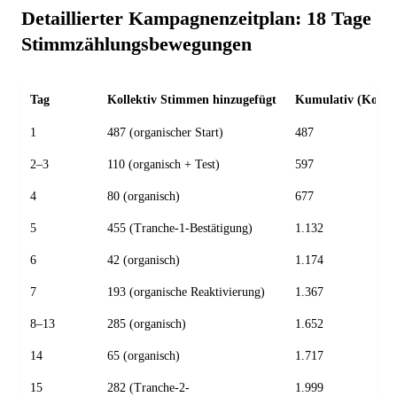
Detaillierter Kampagnenzeitplan: 18 Tage
Stimmzählungsbewegungen
Tag
Kollektiv Stimmen hinzugefügt
Kumulativ (Kollek
1
487 (organischer Start)
487
2–3
110 (organisch + Test)
597
4
80 (organisch)
677
5
455 (Tranche-1-Bestätigung)
1.132
6
42 (organisch)
1.174
7
193 (organische Reaktivierung)
1.367
8–13
285 (organisch)
1.652
14
65 (organisch)
1.717
15
282 (Tranche-2-
1.999