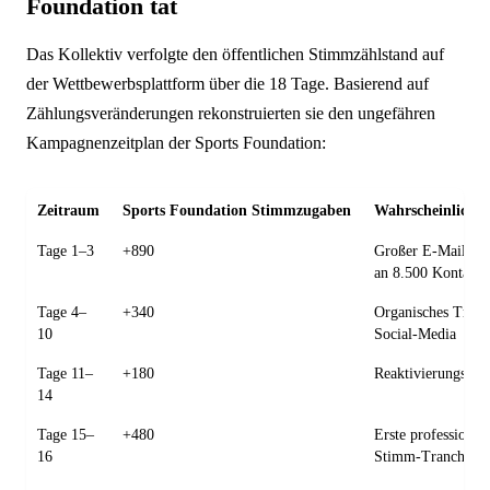
Foundation tat
Das Kollektiv verfolgte den öffentlichen Stimmzählstand auf
der Wettbewerbsplattform über die 18 Tage. Basierend auf
Zählungsveränderungen rekonstruierten sie den ungefähren
Kampagnenzeitplan der Sports Foundation:
Zeitraum
Sports Foundation Stimmzugaben
Wahrscheinliche 
Tage 1–3
+890
Großer E-Mail-Lis
an 8.500 Kontakte
Tage 4–
+340
Organisches Trickl
10
Social-Media
Tage 11–
+180
Reaktivierungska
14
Tage 15–
+480
Erste professionell
16
Stimm-Tranche