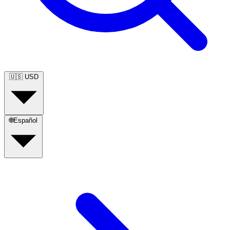
🇺🇸
USD
🌐
Español