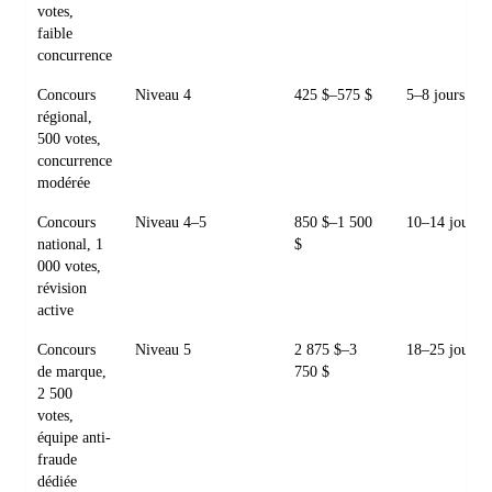
votes,
faible
concurrence
Concours
Niveau 4
425 $–575 $
5–8 jours
régional,
500 votes,
concurrence
modérée
Concours
Niveau 4–5
850 $–1 500
10–14 jours
national, 1
$
000 votes,
révision
active
Concours
Niveau 5
2 875 $–3
18–25 jours
de marque,
750 $
2 500
votes,
équipe anti-
fraude
dédiée