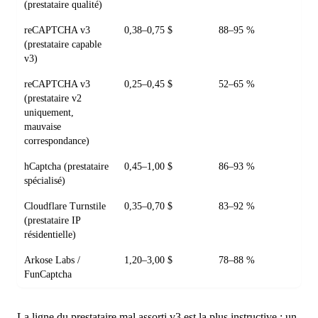
(prestataire qualité)
reCAPTCHA v3
0,38–0,75 $
88–95 %
(prestataire capable
v3)
reCAPTCHA v3
0,25–0,45 $
52–65 %
(prestataire v2
uniquement,
mauvaise
correspondance)
hCaptcha (prestataire
0,45–1,00 $
86–93 %
spécialisé)
Cloudflare Turnstile
0,35–0,70 $
83–92 %
(prestataire IP
résidentielle)
Arkose Labs /
1,20–3,00 $
78–88 %
FunCaptcha
La ligne du prestataire mal assorti v3 est la plus instructive : un