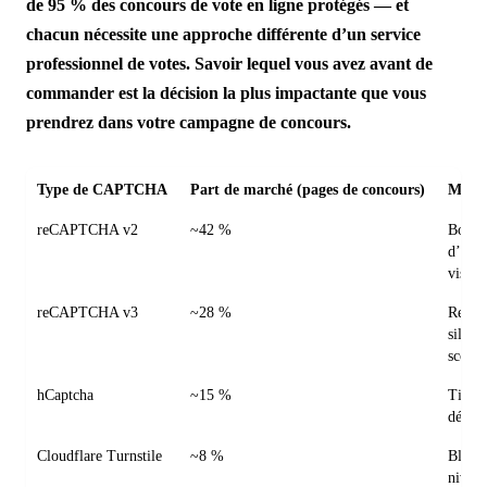
de 95 % des concours de vote en ligne protégés — et
chacun nécessite une approche différente d’un service
professionnel de votes. Savoir lequel vous avez avant de
commander est la décision la plus impactante que vous
prendrez dans votre campagne de concours.
Type de CAPTCHA
Part de marché (pages de concours)
Mode 
reCAPTCHA v2
~42 %
Boucle
d’ima
visibl
reCAPTCHA v3
~28 %
Rejet
silenc
score
hCaptcha
~15 %
Timeo
défi v
Cloudflare Turnstile
~8 %
Bloca
nivea