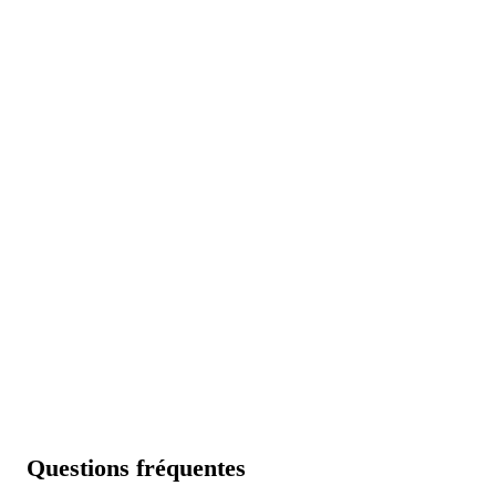
concours captcha ?
Votes réels, IPs uniques, livraison avec CAPTCHA
validé — fort de plus de 8 ans d’expérience.
💬 Parlez à notre équipe en direct →
Acheter des votes captcha →
⭐ 4.9 · 167 acheteurs vérifiés
Questions fréquentes