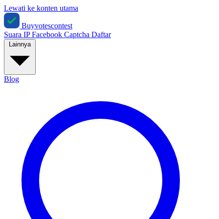
Lewati ke konten utama
Buyvotescontest
Suara IP
Facebook
Captcha
Daftar
Lainnya
Blog