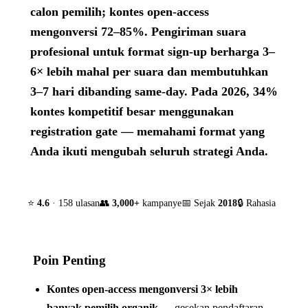
calon pemilih; kontes open-access
mengonversi 72–85%. Pengiriman suara
profesional untuk format sign-up berharga 3–
6× lebih mahal per suara dan membutuhkan
3–7 hari dibanding same-day. Pada 2026, 34%
kontes kompetitif besar menggunakan
registration gate — memahami format yang
Anda ikuti mengubah seluruh strategi Anda.
⭐
4.6
· 158 ulasan
👥
3,000+
kampanye
📅 Sejak
2018
🔒 Rahasia
Poin Penting
Kontes open-access mengonversi 3× lebih
banyak pemilih organik
— gesekan pendaftaran