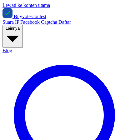
Lewati ke konten utama
Buyvotescontest
Suara IP
Facebook
Captcha
Daftar
Lainnya
Blog