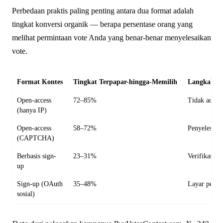
Perbedaan praktis paling penting antara dua format adalah
tingkat konversi organik — berapa persentase orang yang
melihat permintaan vote Anda yang benar-benar menyelesaikan
vote.
Format Kontes
Tingkat Terpapar-hingga-Memilih
Langkah D
Open-access
72–85%
Tidak ada —
(hanya IP)
Open-access
58–72%
Penyelesai
(CAPTCHA)
Berbasis sign-
23–31%
Verifikasi e
up
Sign-up (OAuth
35–48%
Layar perse
sosial)