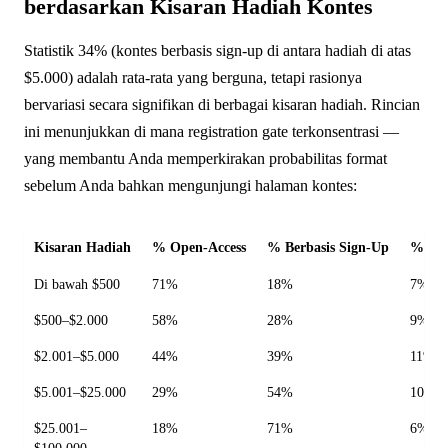
berdasarkan Kisaran Hadiah Kontes
Statistik 34% (kontes berbasis sign-up di antara hadiah di atas
$5.000) adalah rata-rata yang berguna, tetapi rasionya
bervariasi secara signifikan di berbagai kisaran hadiah. Rincian
ini menunjukkan di mana registration gate terkonsentrasi —
yang membantu Anda memperkirakan probabilitas format
sebelum Anda bahkan mengunjungi halaman kontes:
Kisaran Hadiah
% Open-Access
% Berbasis Sign-Up
% Hib
Di bawah $500
71%
18%
7%
$500–$2.000
58%
28%
9%
$2.001–$5.000
44%
39%
11%
$5.001–$25.000
29%
54%
10%
$25.001–
18%
71%
6%