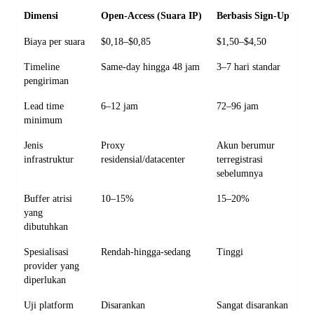
Dimensi
Open-Access (Suara IP)
Berbasis Sign-Up
Biaya per suara
$0,18–$0,85
$1,50–$4,50
Timeline
Same-day hingga 48 jam
3–7 hari standar
pengiriman
Lead time
6–12 jam
72–96 jam
minimum
Jenis
Proxy
Akun berumur
infrastruktur
residensial/datacenter
terregistrasi
sebelumnya
Buffer atrisi
10–15%
15–20%
yang
dibutuhkan
Spesialisasi
Rendah-hingga-sedang
Tinggi
provider yang
diperlukan
Uji platform
Disarankan
Sangat disarankan