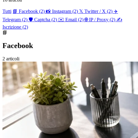
Tutti
📘 Facebook
(2)
📸 Instagram
(2)
𝕏 Twitter / X
(2)
✈️
Telegram
(2)
🛡️ Captcha
(2)
✉️ Email
(2)
🌐 IP / Proxy
(2)
✍️
Iscrizione
(2)
📘
Facebook
2 articoli