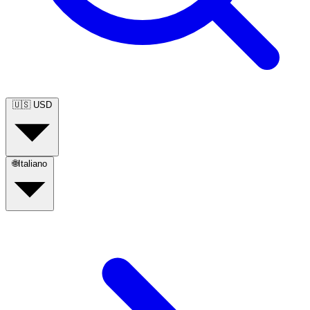
🇺🇸
USD
🌐
Italiano