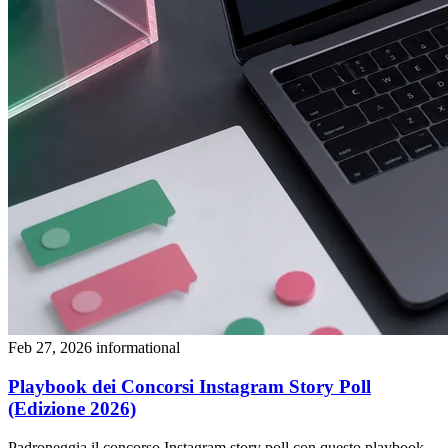
Feb 27, 2026
informational
Playbook dei Concorsi Instagram Story Poll
(Edizione 2026)
Padroneggia il concorso Instagram story poll con questo playbook