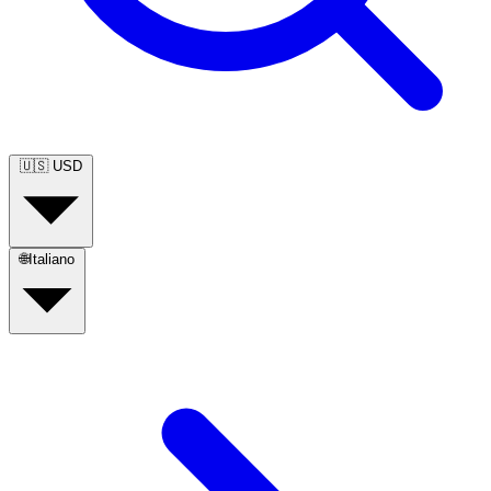
🇺🇸
USD
🌐
Italiano