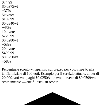
$
74.99
$
0.0375
/vt
−37%
5k votes
$
169.99
$
0.0340
/vt
−43%
10k votes
$
279.99
$
0.0280
/vt
−53%
20k votes
$
499.99
$
0.0250
/vt
−58%
Percentuale sconto = risparmio sul prezzo per voto rispetto alla
tariffa iniziale di 100 voti. Esempio per il servizio attuale: al tier di
20,000
-voti voti paghi
$
0.0250
/vote
/voto invece di
$
0.0599
/vote
—
/voto iniziale — che è
−
58
%
di sconto.