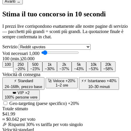
Avanti →
Stima il tuo concorso in 10 secondi
I prezzi live corrispondono esattamente alle nostre pagine di servizio
— pacchetti più grandi = sconti più grandi. La quotazione finale è
sempre confermata in chat.
Servizio
Voti necessari
1,000
100 (min.)
20.000
100
250
500
1k
2k
5k
10k
20k
−20%
−23%
−30%
−37%
−43%
−53%
−58%
Velocità di consegna
⚡ Standard
🚀 Veloce +20%
⚡⚡ Istantaneo +40%
1–2 ore
24–168h, prezzo base
10–30 minuti
👑 VIP ×2
100% persone vere
Geo-targeting (paese specifico)
+20%
Totale stimato
$
41.99
≈ $
0.042
per voto
🎉 Risparmi
30
% vs tariffa per voto singolo
Velocità:
standard