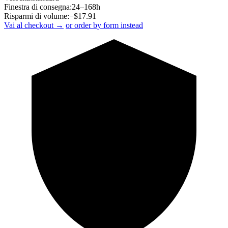
Finestra di consegna:
24–168h
Risparmi di volume:
−$
17.91
Vai al checkout →
or order by form instead