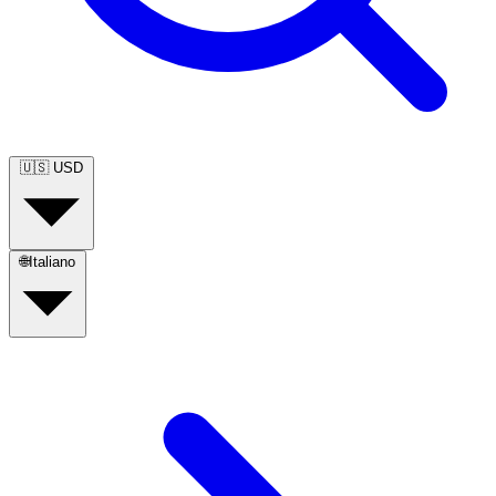
🇺🇸
USD
🌐
Italiano