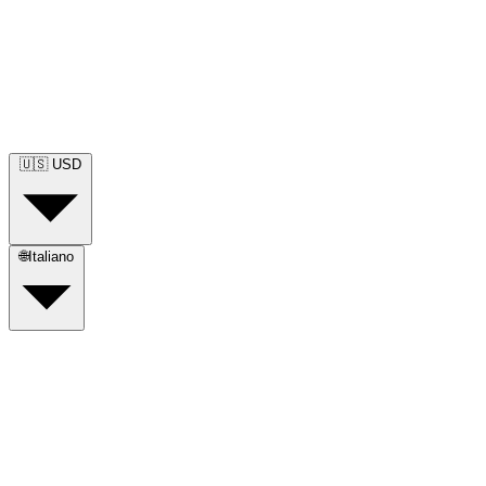
🇺🇸
USD
🌐
Italiano