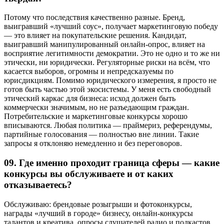
Потому что последствия качественно разные. Бренд,
выигравший «лучший соус», получает маркетинговую победу
— это влияет на покупательские решения. Кандидат,
выигравший манипулированный онлайн-опрос, влияет на
восприятие легитимности демократии. Это не одно и то же ни
этически, ни юридически. Регуляторные риски на всём, что
касается выборов, огромны и непредсказуемы по
юрисдикциям. Помимо юридического измерения, я просто не
готов быть частью этой экосистемы. У меня есть свободный
этический каркас для бизнеса: исход должен быть
коммерчески значимым, но не разъедающим граждан.
Потребительские и маркетинговые конкурсы хорошо
вписываются. Любая политика — праймериз, референдумы,
партийные голосования — полностью вне линии. Такие
запросы я отклоняю немедленно и без переговоров.
09.
Где именно проходит граница сферы — какие
конкурсы вы обслуживаете и от каких
отказываетесь?
Обслуживаю: брендовые розыгрыши и фотоконкурсы,
награды «лучший в городе» бизнесу, онлайн-конкурсы
талантов и креатива, опросы слушателей радио и подкастов,