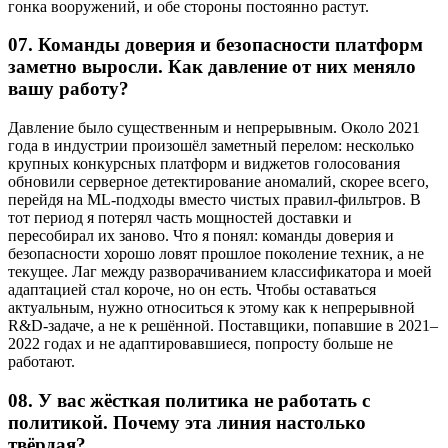
гонка вооружений, и обе стороны постоянно растут.
07.
Команды доверия и безопасности платформ
заметно выросли. Как давление от них меняло
вашу работу?
Давление было существенным и непрерывным. Около 2021
года в индустрии произошёл заметный перелом: несколько
крупных конкурсных платформ и виджетов голосования
обновили серверное детектирование аномалий, скорее всего,
перейдя на ML-подходы вместо чистых правил-фильтров. В
тот период я потерял часть мощностей доставки и
пересобирал их заново. Что я понял: команды доверия и
безопасности хорошо ловят прошлое поколение техник, а не
текущее. Лаг между разворачиванием классификатора и моей
адаптацией стал короче, но он есть. Чтобы оставаться
актуальным, нужно относиться к этому как к непрерывной
R&D-задаче, а не к решённой. Поставщики, попавшие в 2021–
2022 годах и не адаптировавшиеся, попросту больше не
работают.
08.
У вас жёсткая политика не работать с
политикой. Почему эта линия настолько
твёрдая?