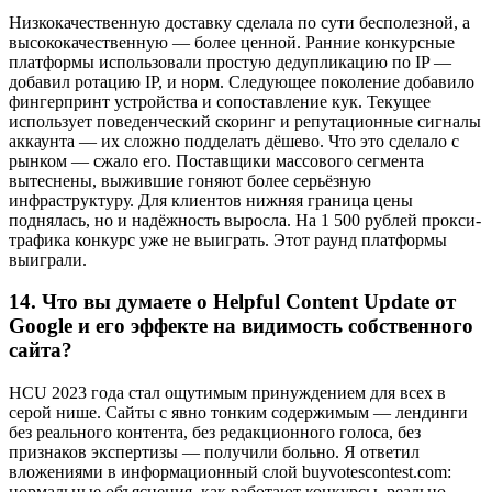
Низкокачественную доставку сделала по сути бесполезной, а
высококачественную — более ценной. Ранние конкурсные
платформы использовали простую дедупликацию по IP —
добавил ротацию IP, и норм. Следующее поколение добавило
фингерпринт устройства и сопоставление кук. Текущее
использует поведенческий скоринг и репутационные сигналы
аккаунта — их сложно подделать дёшево. Что это сделало с
рынком — сжало его. Поставщики массового сегмента
вытеснены, выжившие гоняют более серьёзную
инфраструктуру. Для клиентов нижняя граница цены
поднялась, но и надёжность выросла. На 1 500 рублей прокси-
трафика конкурс уже не выиграть. Этот раунд платформы
выиграли.
14.
Что вы думаете о Helpful Content Update от
Google и его эффекте на видимость собственного
сайта?
HCU 2023 года стал ощутимым принуждением для всех в
серой нише. Сайты с явно тонким содержимым — лендинги
без реального контента, без редакционного голоса, без
признаков экспертизы — получили больно. Я ответил
вложениями в информационный слой buyvotescontest.com:
нормальные объяснения, как работают конкурсы, реально