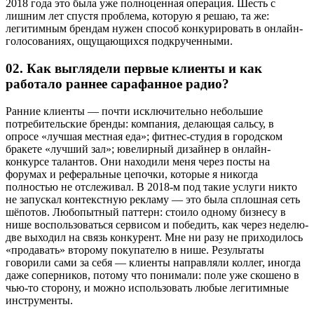
2018 года это была уже полноценная операция. Шесть с
лишним лет спустя проблема, которую я решаю, та же:
легитимным брендам нужен способ конкурировать в онлайн-
голосованиях, ощущающихся подкрученными.
02.
Как выглядели первые клиенты и как
работало раннее сарафанное радио?
Ранние клиенты — почти исключительно небольшие
потребительские бренды: компания, делающая сальсу, в
опросе «лучшая местная еда»; фитнес-студия в городском
бракете «лучший зал»; ювелирный дизайнер в онлайн-
конкурсе талантов. Они находили меня через посты на
форумах и реферальные цепочки, которые я никогда
полностью не отслеживал. В 2018-м под такие услуги никто
не запускал контекстную рекламу — это была сплошная сеть
шёпотов. Любопытный паттерн: стоило одному бизнесу в
нише воспользоваться сервисом и победить, как через неделю-
две выходил на связь конкурент. Мне ни разу не приходилось
«продавать» второму покупателю в нише. Результаты
говорили сами за себя — клиенты направляли коллег, иногда
даже соперников, потому что понимали: поле уже скошено в
чью-то сторону, и можно использовать любые легитимные
инструменты.