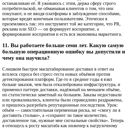
останавливаю её. Я уживаюсь с этим, держа сферу строго
потребительской, не обманывая клиентов о том, что они
покупают, и не вводя платформы в заблуждение способами,
которые вредят конечным пользователям. Этически я
приземляюсь так: это инструмент той же категории, что PR,
реклама или SEO — он формирует восприятие, а
формирование восприятия и есть вся экономика маркетинга.
11.
Вы работаете больше семи лет. Какую самую
большую операционную ошибку вы допустили и
чему она научила?
Слишком быстрое масштабирование доставки в ответ на
всплеск спроса без стресс-теста новых объёмов против
детектирования платформ. Где-то в средние годы я взял
больше заказов, чем была откалибрована инфраструктура, и
применил паттерн доставки, надёжный на меньшем объёме,
но статистически заметный на большем. Заказы недоставали
или проваливались, клиенты были справедливо раздражены,
и пришлось разгребать репутационные последствия. Урок:
объём — самостоятельная переменная риска, не «смогу ли я
доставить столько», а «сохранит ли такое количество,
доставленное так, нужные мне сигнальные свойства». Теперь
я отношусь к росту масштаба как инженер к нагрузочному