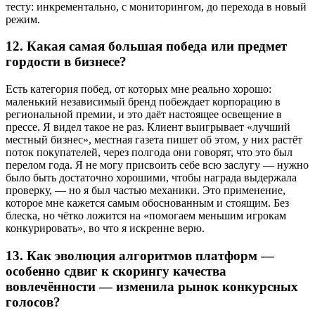
тесту: инкрементально, с мониторингом, до перехода в новый
режим.
12.
Какая самая большая победа или предмет
гордости в бизнесе?
Есть категория побед, от которых мне реально хорошо:
маленький независимый бренд побеждает корпорацию в
региональной премии, и это даёт настоящее освещение в
прессе. Я видел такое не раз. Клиент выигрывает «лучший
местный бизнес», местная газета пишет об этом, у них растёт
поток покупателей, через полгода они говорят, что это был
перелом года. Я не могу присвоить себе всю заслугу — нужно
было быть достаточно хорошими, чтобы награда выдержала
проверку, — но я был частью механики. Это применение,
которое мне кажется самым обоснованным и стоящим. Без
блеска, но чётко ложится на «помогаем меньшим игрокам
конкурировать», во что я искренне верю.
13.
Как эволюция алгоритмов платформ —
особенно сдвиг к скорингу качества
вовлечённости — изменила рынок конкурсных
голосов?