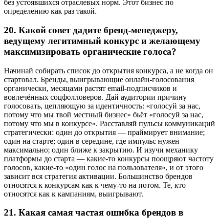
без устоявшихся отраслевых норм. Этот бизнес по
определению как раз такой.
20.
Какой совет дадите бренд-менеджеру,
ведущему легитимный конкурс и желающему
максимизировать органические голоса?
Начинай собирать список до открытия конкурса, а не когда он
стартовал. Бренды, выигрывающие онлайн-голосования
органически, месяцами растят email-подписчиков и
вовлечённых соцфолловеров. Дай аудитории причину
голосовать, цепляющую за идентичность: «голосуй за нас,
потому что мы твой местный бизнес» бьёт «голосуй за нас,
потому что мы в конкурсе». Расставляй пульсы коммуникаций
стратегически: один до открытия — праймирует внимание;
один на старте; один в середине, где импульс нужен
максимально; один ближе к закрытию. И изучи механику
платформы до старта — какие-то конкурсы поощряют частоту
голосов, какие-то «один голос на пользователя», и от этого
зависит вся стратегия активации. Большинство брендов
относятся к конкурсам как к чему-то на потом. Те, кто
относятся как к кампаниям, выигрывают.
21.
Какая самая частая ошибка брендов в