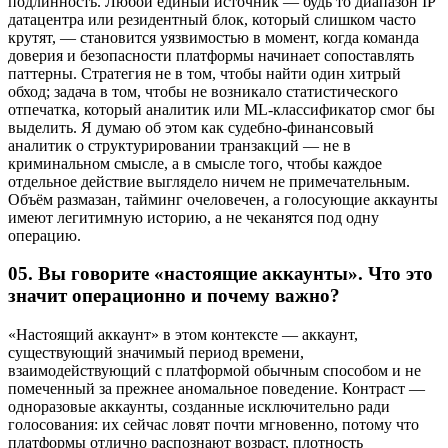
подлинность. Любой единый источник — будь то диапазон IP
датацентра или резидентный блок, который слишком часто
крутят, — становится уязвимостью в момент, когда команда
доверия и безопасности платформы начинает сопоставлять
паттерны. Стратегия не в том, чтобы найти один хитрый
обход; задача в том, чтобы не возникало статистического
отпечатка, который аналитик или ML-классификатор смог бы
выделить. Я думаю об этом как судебно-финансовый
аналитик о структурировании транзакций — не в
криминальном смысле, а в смысле того, чтобы каждое
отдельное действие выглядело ничем не примечательным.
Объём размазан, тайминг очеловечен, а голосующие аккаунты
имеют легитимную историю, а не чеканятся под одну
операцию.
05.
Вы говорите «настоящие аккаунты». Что это
значит операционно и почему важно?
«Настоящий аккаунт» в этом контексте — аккаунт,
существующий значимый период времени,
взаимодействующий с платформой обычным способом и не
помеченный за прежнее аномальное поведение. Контраст —
одноразовые аккаунты, созданные исключительно ради
голосования: их сейчас ловят почти мгновенно, потому что
платформы отлично распознают возраст, плотность