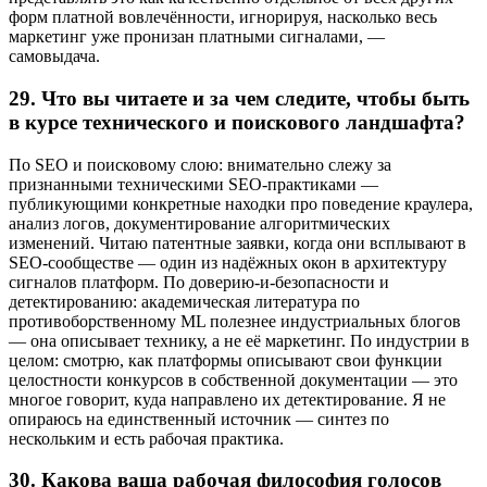
форм платной вовлечённости, игнорируя, насколько весь
маркетинг уже пронизан платными сигналами, —
самовыдача.
29.
Что вы читаете и за чем следите, чтобы быть
в курсе технического и поискового ландшафта?
По SEO и поисковому слою: внимательно слежу за
признанными техническими SEO-практиками —
публикующими конкретные находки про поведение краулера,
анализ логов, документирование алгоритмических
изменений. Читаю патентные заявки, когда они всплывают в
SEO-сообществе — один из надёжных окон в архитектуру
сигналов платформ. По доверию-и-безопасности и
детектированию: академическая литература по
противоборственному ML полезнее индустриальных блогов
— она описывает технику, а не её маркетинг. По индустрии в
целом: смотрю, как платформы описывают свои функции
целостности конкурсов в собственной документации — это
многое говорит, куда направлено их детектирование. Я не
опираюсь на единственный источник — синтез по
нескольким и есть рабочая практика.
30.
Какова ваша рабочая философия голосов