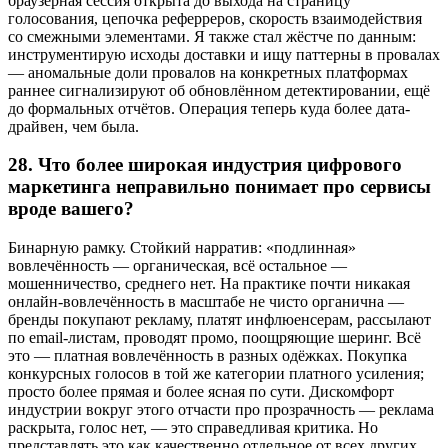
браузерная сессия открыта до выхода на страницу
голосования, цепочка реферреров, скорость взаимодействия
со смежными элементами. Я также стал жёстче по данным:
инструментирую исходы доставки и ищу паттерны в провалах
— аномальные доли провалов на конкретных платформах
раннее сигнализируют об обновлённом детектировании, ещё
до формальных отчётов. Операция теперь куда более дата-
драйвен, чем была.
28.
Что более широкая индустрия цифрового
маркетинга неправильно понимает про сервисы
вроде вашего?
Бинарную рамку. Стойкий нарратив: «подлинная»
вовлечённость — органическая, всё остальное —
мошенничество, среднего нет. На практике почти никакая
онлайн-вовлечённость в масштабе не чисто органична —
бренды покупают рекламу, платят инфлюенсерам, рассылают
по email-листам, проводят промо, поощряющие шеринг. Всё
это — платная вовлечённость в разных одёжках. Покупка
конкурсных голосов в той же категории платного усиления;
просто более прямая и более ясная по сути. Дискомфорт
индустрии вокруг этого отчасти про прозрачность — реклама
раскрыта, голос нет, — это справедливая критика. Но
представлять это как качественно отдельное от всех других