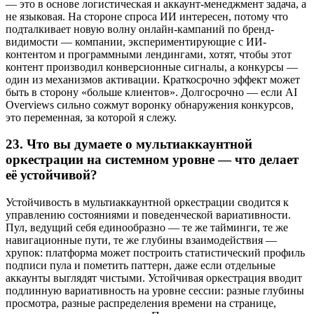
— это в основе логистическая и аккаунт-менеджмент задача, а
не языковая. На стороне спроса ИИ интересен, потому что
подталкивает новую волну онлайн-кампаний по бренд-
видимости — компании, экспериментирующие с ИИ-
контентом и программными лендингами, хотят, чтобы этот
контент производил конверсионные сигналы, а конкурсы —
один из механизмов активации. Краткосрочно эффект может
быть в сторону «больше клиентов». Долгосрочно — если AI
Overviews сильно сожмут воронку обнаружения конкурсов,
это переменная, за которой я слежу.
23.
Что вы думаете о мультиаккаунтной
оркестрации на системном уровне — что делает
её устойчивой?
Устойчивость в мультиаккаунтной оркестрации сводится к
управлению состояниями и поведенческой вариативности.
Пул, ведущий себя единообразно — те же тайминги, те же
навигационные пути, те же глубины взаимодействия —
хрупок: платформа может построить статистический профиль
подписи пула и пометить паттерн, даже если отдельные
аккаунты выглядят чистыми. Устойчивая оркестрация вводит
подлинную вариативность на уровне сессии: разные глубины
просмотра, разные распределения времени на странице,