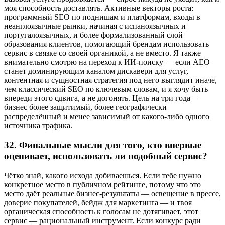
моя способность доставлять. Активные векторы роста:
программный SEO по поднишам и платформам, входы в
неанглоязычные рынки, начиная с испаноязычных и
португалоязычных, и более формализованный слой
образования клиентов, помогающий брендам использовать
сервис в связке со своей органикой, а не вместо. Я также
внимательно смотрю на переход к ИИ-поиску — если AEO
станет доминирующим каналом дискавери для услуг,
контентная и сущностная стратегия под него выглядит иначе,
чем классический SEO по ключевым словам, и я хочу быть
впереди этого сдвига, а не догонять. Цель на три года —
бизнес более защитимый, более географически
распределённый и менее зависимый от какого-либо одного
источника трафика.
32.
Финальные мысли для того, кто впервые
оценивает, использовать ли подобный сервис?
Чётко знай, какого исхода добиваешься. Если тебе нужно
конкретное место в публичном рейтинге, потому что это
место даёт реальные бизнес-результаты — освещение в прессе,
доверие покупателей, бейдж для маркетинга — и твоя
органическая способность к голосам не дотягивает, этот
сервис — рациональный инструмент. Если конкурс ради