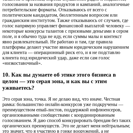
голосования за названия продуктов и кампаний, аналогичные
потребительские форматы. Отказываюсь от всего с
политическим кандидатом, бюллетенным вопросом или
гражданским институтом. Также отказываюсь от случаев, где
голос напрямую управляет финансовой выплатой человеку —
некоторые конкурсы талантов с призовыми деньгами в сером
поле, и я обычно туда не иду, если суммы малы и контекст
явно развлекательный. Не работаю и там, где правила
платформы делают участие явным юридическим нарушением
для клиента — операционный риск его, и я не подставлю
клиента под юридический удар, даже если сам голос
«низкоставочный».
10.
Как вы думаете об этике этого бизнеса в
целом — это серая зона, и как вы с этим
уживаетесь?
Это серая зона, точка. Я не делаю вид, что иначе. Честная
рамка: большинство онлайн-конкурсов уже подкручены —
преимуществом email-листов, поддержкой инфлюенсеров,
организованными сообществами с координированным
голосованием. Я даю способ конкурировать брендам без таких
органических преимуществ. Это не делает меня нейтральным;
это значит, что я участвую в гонке вооружений, а не