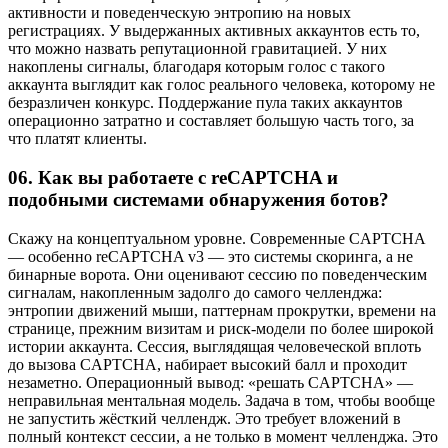
активности и поведенческую энтропию на новых
регистрациях. У выдержанных активных аккаунтов есть то,
что можно назвать репутационной гравитацией. У них
накоплены сигналы, благодаря которым голос с такого
аккаунта выглядит как голос реального человека, которому не
безразличен конкурс. Поддержание пула таких аккаунтов
операционно затратно и составляет большую часть того, за
что платят клиенты.
06.
Как вы работаете с reCAPTCHA и
подобными системами обнаружения ботов?
Скажу на концептуальном уровне. Современные CAPTCHA
— особенно reCAPTCHA v3 — это системы скоринга, а не
бинарные ворота. Они оценивают сессию по поведенческим
сигналам, накопленным задолго до самого челленджа:
энтропии движений мыши, паттернам прокрутки, времени на
странице, прежним визитам и риск-модели по более широкой
истории аккаунта. Сессия, выглядящая человеческой вплоть
до вызова CAPTCHA, набирает высокий балл и проходит
незаметно. Операционный вывод: «решать CAPTCHA» —
неправильная ментальная модель. Задача в том, чтобы вообще
не запустить жёсткий челлендж. Это требует вложений в
полный контекст сессии, а не только в момент челленджа. Это