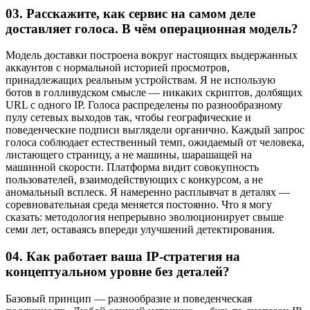
03.
Расскажите, как сервис на самом деле
доставляет голоса. В чём операционная модель?
Модель доставки построена вокруг настоящих выдержанных
аккаунтов с нормальной историей просмотров,
принадлежащих реальным устройствам. Я не использую
ботов в голливудском смысле — никаких скриптов, долбящих
URL с одного IP. Голоса распределены по разнообразному
пулу сетевых выходов так, чтобы географические и
поведенческие подписи выглядели органично. Каждый запрос
голоса соблюдает естественный темп, ожидаемый от человека,
листающего страницу, а не машины, шарашащей на
машинной скорости. Платформа видит совокупность
пользователей, взаимодействующих с конкурсом, а не
аномальный всплеск. Я намеренно расплывчат в деталях —
соревновательная среда меняется постоянно. Что я могу
сказать: методология непрерывно эволюционирует свыше
семи лет, оставаясь впереди улучшений детектирования.
04.
Как работает ваша IP-стратегия на
концептуальном уровне без деталей?
Базовый принцип — разнообразие и поведенческая