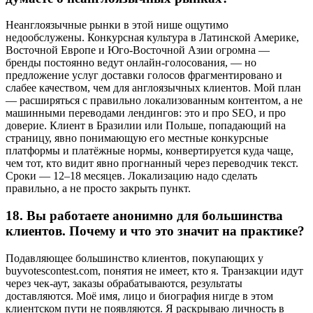
Неанглоязычные рынки в этой нише ощутимо
недообслужены. Конкурсная культура в Латинской Америке,
Восточной Европе и Юго-Восточной Азии огромна —
бренды постоянно ведут онлайн-голосования, — но
предложение услуг доставки голосов фрагментировано и
слабее качеством, чем для англоязычных клиентов. Мой план
— расширяться с правильно локализованным контентом, а не
машинными переводами лендингов: это и про SEO, и про
доверие. Клиент в Бразилии или Польше, попадающий на
страницу, явно понимающую его местные конкурсные
платформы и платёжные нормы, конвертируется куда чаще,
чем тот, кто видит явно прогнанный через переводчик текст.
Сроки — 12–18 месяцев. Локализацию надо сделать
правильно, а не просто закрыть пункт.
18.
Вы работаете анонимно для большинства
клиентов. Почему и что это значит на практике?
Подавляющее большинство клиентов, покупающих у
buyvotescontest.com, понятия не имеет, кто я. Транзакции идут
через чек-аут, заказы обрабатываются, результаты
доставляются. Моё имя, лицо и биография нигде в этом
клиентском пути не появляются. Я раскрываю личность в