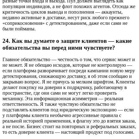
разные точки входа и выхода. Пул должен выглядеть как
популяция индивидов, а не флот похожих агентов. Отсюда же
критичность циклов вывода и пополнения — аккаунты,
недавно активные в доставке, несут риск любого прежнего
«соприкосновения» с детектированием, даже если сами не
были пойманы.
24.
Как вы думаете о защите клиентов — какие
обязательства вы перед ними чувствуете?
Главное обязательство — честность о том, что сервис может и
не может. Я не обещаю исходов, которые не контролирую —
если платформа разворачивает посреди кампании новую меру
детектирования, снижающую доставку, я об этом сообщаю и
закрываю вопрос. Я не прячусь за мелким шрифтом. Клиенты
делают покупку на доверии к подрядчику, работающему в
пространстве, где они сами не могут легко проверить
механику. Эта информационная асимметрия — реальная
ответственность. Я также чувствую обязательство не
подставлять клиентов под юридическую экспозицию — если
у платформы клиента необычно агрессивные правила с
реальной историей применения, я флагну это до взятия заказа,
а не после. Бизнес стоит на повторных и реферальных заказах,
то есть доверие клиента — настоящий продукт под голосами.