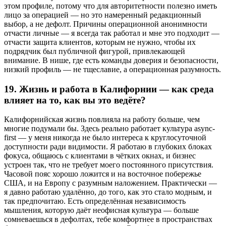
этом профиле, потому что для авторитетности полезно иметь
лицо за операцией — но это намеренный редакционный
выбор, а не дефолт. Причины операционной анонимности
отчасти личные — я всегда так работал и мне это подходит —
отчасти защита клиентов, которым не нужно, чтобы их
подрядчик был публичной фигурой, привлекающей
внимание. В нише, где есть команды доверия и безопасности,
низкий профиль — не тщеславие, а операционная разумность.
19.
Жизнь и работа в Калифорнии — как среда
влияет на то, как вы это ведёте?
Калифорнийская жизнь повлияла на работу больше, чем
многие подумали бы. Здесь реально работает культура async-
first — у меня никогда не было интереса к круглосуточной
доступности ради видимости. Я работаю в глубоких блоках
фокуса, общаюсь с клиентами в чётких окнах, и бизнес
устроен так, что не требует моего постоянного присутствия.
Часовой пояс хорошо ложится и на восточное побережье
США, и на Европу с разумным наложением. Практически —
я давно работаю удалённо, до того, как это стало модным, и
так предпочитаю. Есть определённая независимость
мышления, которую даёт неофисная культура — больше
сомневаешься в дефолтах, тебе комфортнее в пространствах