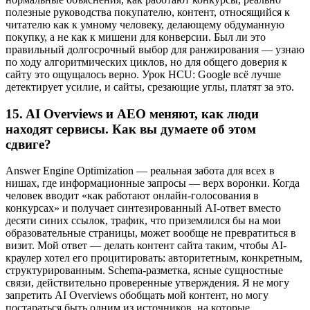
полезные руководства покупателю, контент, относящийся к
читателю как к умному человеку, делающему обдуманную
покупку, а не как к мишени для конверсии. Был ли это
правильный долгосрочный выбор для ранжирования — узнаю
по ходу алгоритмических циклов, но для общего доверия к
сайту это ощущалось верно. Урок HCU: Google всё лучше
детектирует усилие, и сайты, срезающие углы, платят за это.
15.
AI Overviews и AEO меняют, как люди
находят сервисы. Как вы думаете об этом
сдвиге?
Answer Engine Optimization — реальная забота для всех в
нишах, где информационные запросы — верх воронки. Когда
человек вводит «как работают онлайн-голосования в
конкурсах» и получает синтезированный AI-ответ вместо
десяти синих ссылок, трафик, что приземлился бы на мои
образовательные страницы, может вообще не превратиться в
визит. Мой ответ — делать контент сайта таким, чтобы AI-
краулер хотел его процитировать: авторитетным, конкретным,
структурированным. Schema-разметка, ясные сущностные
связи, действительно проверенные утверждения. Я не могу
запретить AI Overviews обобщать мой контент, но могу
постараться быть одним из источников, на которые