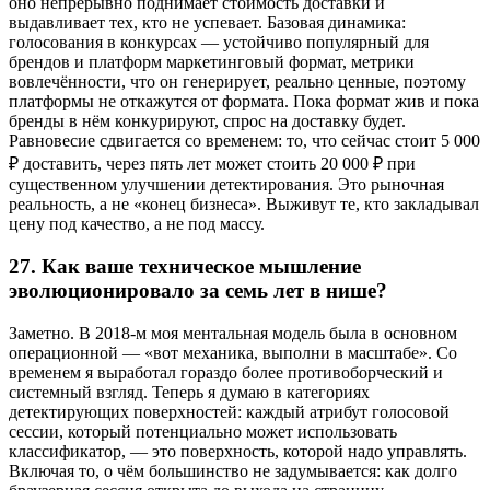
оно непрерывно поднимает стоимость доставки и
выдавливает тех, кто не успевает. Базовая динамика:
голосования в конкурсах — устойчиво популярный для
брендов и платформ маркетинговый формат, метрики
вовлечённости, что он генерирует, реально ценные, поэтому
платформы не откажутся от формата. Пока формат жив и пока
бренды в нём конкурируют, спрос на доставку будет.
Равновесие сдвигается со временем: то, что сейчас стоит 5 000
₽ доставить, через пять лет может стоить 20 000 ₽ при
существенном улучшении детектирования. Это рыночная
реальность, а не «конец бизнеса». Выживут те, кто закладывал
цену под качество, а не под массу.
27.
Как ваше техническое мышление
эволюционировало за семь лет в нише?
Заметно. В 2018-м моя ментальная модель была в основном
операционной — «вот механика, выполни в масштабе». Со
временем я выработал гораздо более противоборческий и
системный взгляд. Теперь я думаю в категориях
детектирующих поверхностей: каждый атрибут голосовой
сессии, который потенциально может использовать
классификатор, — это поверхность, которой надо управлять.
Включая то, о чём большинство не задумывается: как долго