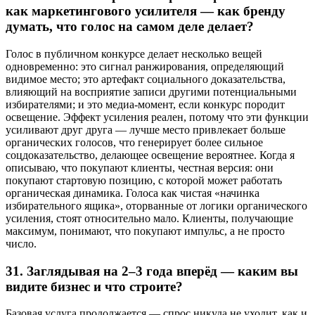
как маркетингового усилителя — как бренду
думать, что голос на самом деле делает?
Голос в публичном конкурсе делает несколько вещей
одновременно: это сигнал ранжирования, определяющий
видимое место; это артефакт социального доказательства,
влияющий на восприятие записи другими потенциальными
избирателями; и это медиа-момент, если конкурс породит
освещение. Эффект усиления реален, потому что эти функции
усиливают друг друга — лучше место привлекает больше
органических голосов, что генерирует более сильное
соцдоказательство, делающее освещение вероятнее. Когда я
описываю, что покупают клиенты, честная версия: они
покупают стартовую позицию, с которой может работать
органическая динамика. Голоса как чистая «начинка
избирательного ящика», оторванные от логики органического
усиления, стоят относительно мало. Клиенты, получающие
максимум, понимают, что покупают импульс, а не просто
число.
31.
Заглядывая на 2–3 года вперёд — каким вы
видите бизнес и что строите?
Базовая услуга продолжается — спрос никуда не уходит, как и