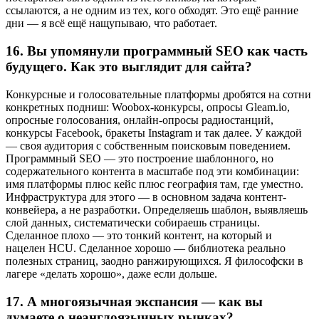
ссылаются, а не одним из тех, кого обходят. Это ещё ранние
дни — я всё ещё нащупываю, что работает.
16.
Вы упомянули программный SEO как часть
будущего. Как это выглядит для сайта?
Конкурсные и голосовательные платформы дробятся на сотни
конкретных подниш: Woobox-конкурсы, опросы Gleam.io,
опросные голосования, онлайн-опросы радиостанций,
конкурсы Facebook, бракеты Instagram и так далее. У каждой
— своя аудитория с собственным поисковым поведением.
Программный SEO — это построение шаблонного, но
содержательного контента в масштабе под эти комбинации:
имя платформы плюс кейс плюс география там, где уместно.
Инфраструктура для этого — в основном задача контент-
конвейера, а не разработки. Определяешь шаблон, выявляешь
слой данных, систематически собираешь страницы.
Сделанное плохо — это тонкий контент, на который и
нацелен HCU. Сделанное хорошо — библиотека реально
полезных страниц, заодно ранжирующихся. Я философски в
лагере «делать хорошо», даже если дольше.
17.
А многоязычная экспансия — как вы
думаете о неанглоязычных рынках?