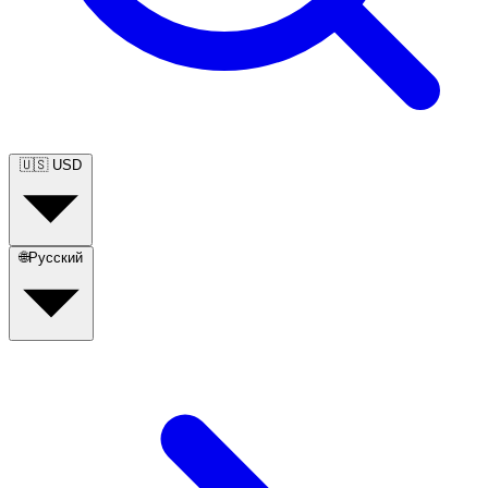
🇺🇸
USD
🌐
Русский