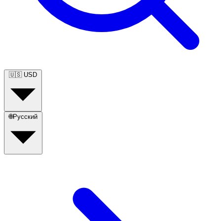
🇺🇸
USD
🌐
Русский