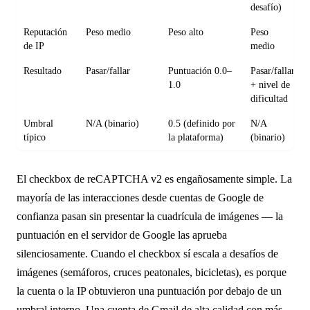
desafío)
Reputación
Peso medio
Peso alto
Peso
de IP
medio
Resultado
Pasar/fallar
Puntuación 0.0–
Pasar/fallar
1.0
+ nivel de
dificultad
Umbral
N/A (binario)
0.5 (definido por
N/A
típico
la plataforma)
(binario)
El checkbox de reCAPTCHA v2 es engañosamente simple. La
mayoría de las interacciones desde cuentas de Google de
confianza pasan sin presentar la cuadrícula de imágenes — la
puntuación en el servidor de Google las aprueba
silenciosamente. Cuando el checkbox sí escala a desafíos de
imágenes (semáforos, cruces peatonales, bicicletas), es porque
la cuenta o la IP obtuvieron una puntuación por debajo de un
umbral interno. Una cuenta de Gmail de alta calidad con más