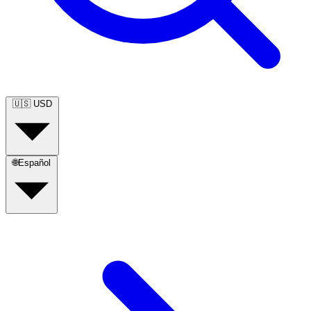
🇺🇸
USD
🌐
Español