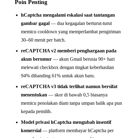
Poin Penting
hCaptcha mengalami eskalasi saat tantangan
gambar gagal
— dua kegagalan berturut-turut
memicu cooldown yang memperlambat pengiriman
30–60 menit per batch.
reCAPTCHA v2 memberi penghargaan pada
akun berumur
— akun Gmail berusia 90+ hari
melewati checkbox dengan tingkat keberhasilan
94% dibanding 61% untuk akun baru.
reCAPTCHA v3 tidak terlihat namun bersifat
menentukan
— skor di bawah 0,5 biasanya
memicu penolakan diam tanpa umpan balik apa pun
kepada pemilih.
Model privasi hCaptcha mengubah insentif
komersial
— platform membayar hCaptcha per