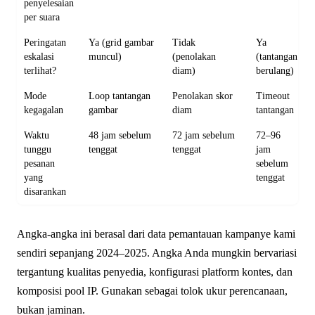
penyelesaian
per suara
Peringatan
Ya (grid gambar
Tidak
Ya
eskalasi
muncul)
(penolakan
(tantangan
terlihat?
diam)
berulang)
Mode
Loop tantangan
Penolakan skor
Timeout
kegagalan
gambar
diam
tantangan
Waktu
48 jam sebelum
72 jam sebelum
72–96
tunggu
tenggat
tenggat
jam
pesanan
sebelum
yang
tenggat
disarankan
Angka-angka ini berasal dari data pemantauan kampanye kami
sendiri sepanjang 2024–2025. Angka Anda mungkin bervariasi
tergantung kualitas penyedia, konfigurasi platform kontes, dan
komposisi pool IP. Gunakan sebagai tolok ukur perencanaan,
bukan jaminan.