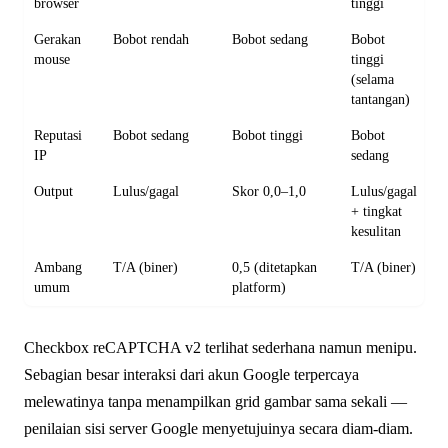
browser
tinggi
Gerakan
Bobot rendah
Bobot sedang
Bobot
mouse
tinggi
(selama
tantangan)
Reputasi
Bobot sedang
Bobot tinggi
Bobot
IP
sedang
Output
Lulus/gagal
Skor 0,0–1,0
Lulus/gagal
+ tingkat
kesulitan
Ambang
T/A (biner)
0,5 (ditetapkan
T/A (biner)
umum
platform)
Checkbox reCAPTCHA v2 terlihat sederhana namun menipu.
Sebagian besar interaksi dari akun Google terpercaya
melewatinya tanpa menampilkan grid gambar sama sekali —
penilaian sisi server Google menyetujuinya secara diam-diam.