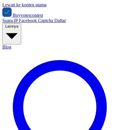
Lewati ke konten utama
Buyvotescontest
Suara IP
Facebook
Captcha
Daftar
Lainnya
Blog