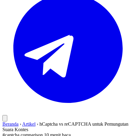
Beranda
›
Artikel
›
hCaptcha vs reCAPTCHA untuk Pemungutan
Suara Kontes
#captcha
comparison
10 menit baca