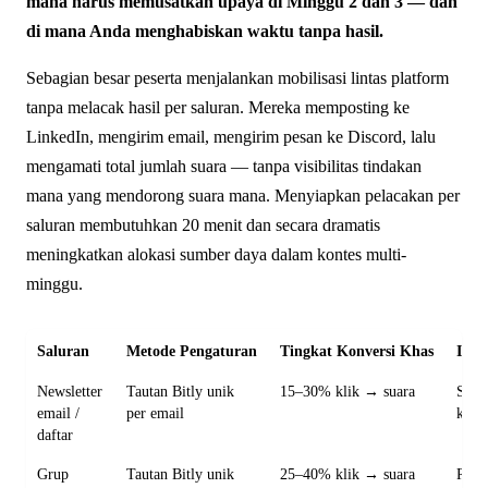
mana harus memusatkan upaya di Minggu 2 dan 3 — dan
di mana Anda menghabiskan waktu tanpa hasil.
Sebagian besar peserta menjalankan mobilisasi lintas platform
tanpa melacak hasil per saluran. Mereka memposting ke
LinkedIn, mengirim email, mengirim pesan ke Discord, lalu
mengamati total jumlah suara — tanpa visibilitas tindakan
mana yang mendorong suara mana. Menyiapkan pelacakan per
saluran membutuhkan 20 menit dan secara dramatis
meningkatkan alokasi sumber daya dalam kontes multi-
minggu.
Saluran
Metode Pengaturan
Tingkat Konversi Khas
Inve
Newsletter
Tautan Bitly unik
15–30% klik → suara
Sedan
email /
per email
kiri
daftar
Grup
Tautan Bitly unik
25–40% klik → suara
Rend