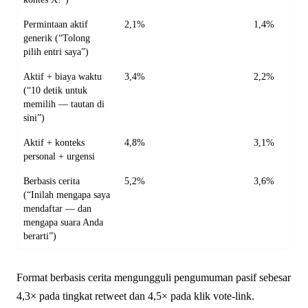
Permintaan aktif
2,1%
1,4%
generik (“Tolong
pilih entri saya”)
Aktif + biaya waktu
3,4%
2,2%
(“10 detik untuk
memilih — tautan di
sini”)
Aktif + konteks
4,8%
3,1%
personal + urgensi
Berbasis cerita
5,2%
3,6%
(“Inilah mengapa saya
mendaftar — dan
mengapa suara Anda
berarti”)
Format berbasis cerita mengungguli pengumuman pasif sebesar
4,3× pada tingkat retweet dan 4,5× pada klik vote-link.