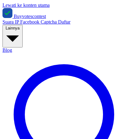
Lewati ke konten utama
Buyvotescontest
Suara IP
Facebook
Captcha
Daftar
Lainnya
Blog