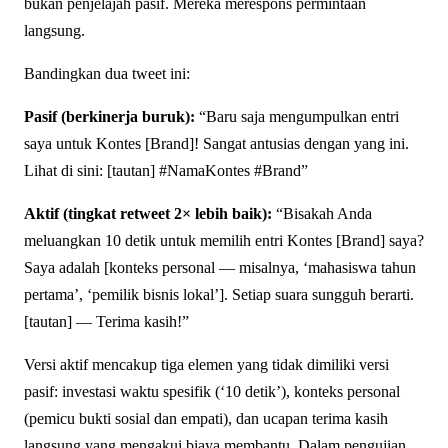
bukan penjelajah pasif. Mereka merespons permintaan
langsung.
Bandingkan dua tweet ini:
Pasif (berkinerja buruk):
“Baru saja mengumpulkan entri
saya untuk Kontes [Brand]! Sangat antusias dengan yang ini.
Lihat di sini: [tautan] #NamaKontes #Brand”
Aktif (tingkat retweet 2× lebih baik):
“Bisakah Anda
meluangkan 10 detik untuk memilih entri Kontes [Brand] saya?
Saya adalah [konteks personal — misalnya, ‘mahasiswa tahun
pertama’, ‘pemilik bisnis lokal’]. Setiap suara sungguh berarti.
[tautan] — Terima kasih!”
Versi aktif mencakup tiga elemen yang tidak dimiliki versi
pasif: investasi waktu spesifik (‘10 detik’), konteks personal
(pemicu bukti sosial dan empati), dan ucapan terima kasih
langsung yang mengakui biaya membantu. Dalam pengujian