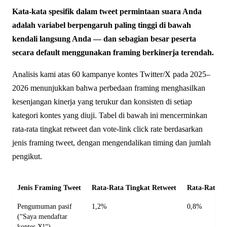
Kata-kata spesifik dalam tweet permintaan suara Anda
adalah variabel berpengaruh paling tinggi di bawah
kendali langsung Anda — dan sebagian besar peserta
secara default menggunakan framing berkinerja terendah.
Analisis kami atas 60 kampanye kontes Twitter/X pada 2025–
2026 menunjukkan bahwa perbedaan framing menghasilkan
kesenjangan kinerja yang terukur dan konsisten di setiap
kategori kontes yang diuji. Tabel di bawah ini mencerminkan
rata-rata tingkat retweet dan vote-link click rate berdasarkan
jenis framing tweet, dengan mengendalikan timing dan jumlah
pengikut.
Jenis Framing Tweet
Rata-Rata Tingkat Retweet
Rata-Rata C
Pengumuman pasif
1,2%
0,8%
(“Saya mendaftar
kontes X!“)