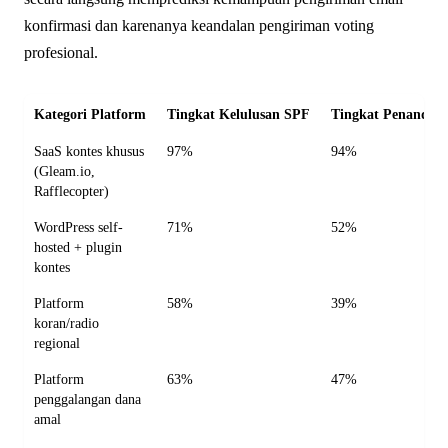
konfirmasi dan karenanya keandalan pengiriman voting
profesional.
Kategori Platform
Tingkat Kelulusan SPF
Tingkat Penanda
SaaS kontes khusus
97%
94%
(Gleam.io,
Rafflecopter)
WordPress self-
71%
52%
hosted + plugin
kontes
Platform
58%
39%
koran/radio
regional
Platform
63%
47%
penggalangan dana
amal