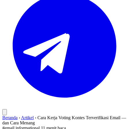
Beranda
›
Artikel
›
Cara Kerja Voting Kontes Terverifikasi Email —
dan Cara Menang
#email
informational
11 menit baca