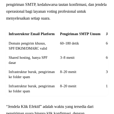
pengiriman SMTP, kedaluwarsa tautan konfirmasi, dan jendela
operasional bagi layanan voting profesional untuk
menyelesaikan setiap suara.
Infrastruktur Email Platform
Pengiriman SMTP Umum
Jend
Domain pengirim khusus,
60–180 detik
60 me
SPF/DKIM/DMARC valid
Shared hosting, hanya SPF
3–8 menit
60 me
dasar
Infrastruktur buruk, pengiriman
8–20 menit
30 me
ke folder spam
Infrastruktur buruk, pengiriman
8–20 menit
120 
ke folder spam
“Jendela Klik Efektif” adalah waktu yang tersedia dari
pengiriman suara hingga klik konfirmasi, dengan