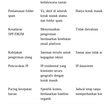
kedaluwarsa tautan
Pemantauan folder
Ya, aktif di seluruh
Hanya kotak masuk ut
spam
kotak masuk utama
dan folder spam
Kesadaran
Menyesuaikan
Tidak dievaluasi
SPF/DKIM
pengiriman
berdasarkan kesehatan
email platform
Kebijakan
Jaminan tertulis untuk
Samar atau tidak ada
pengiriman ulang
kegagalan teknis
Pencocokan IP
IP residensial yang
IP datacenter
konsisten secara
geografis dengan
kotak masuk
Pacing kecepatan
Spesifik kontes,
Jadwal tetap tanpa
harian
berdasarkan baseline
memperhatikan kontes
organik