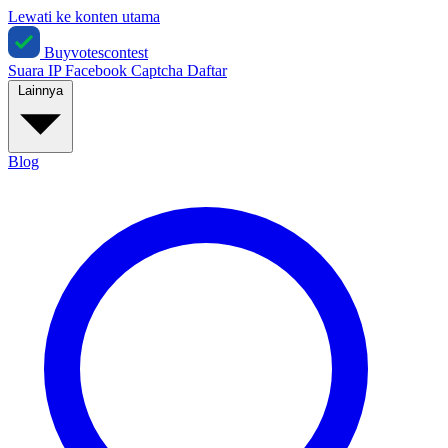
Lewati ke konten utama
Buyvotescontest
Suara IP
Facebook
Captcha
Daftar
Lainnya
Blog