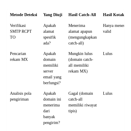
Metode Deteksi
Yang Diuji
Hasil Catch-All
Hasil Kotak M
Verifikasi
Apakah
Menerima
Hanya menerima
SMTP RCPT
alamat
alamat apapun
valid
TO
spesifik
(mengungkapkan
ada?
catch-all)
Pencarian
Apakah
Mungkin lulus
Lulus
rekam MX
domain
(domain catch-
memiliki
all memiliki
server
rekam MX)
email yang
berfungsi?
Analisis pola
Apakah
Gagal (domain
Lulus
pengiriman
domain ini
catch-all
menerima
memiliki riwayat
dari
tipis)
banyak
pengirim?