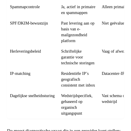
Spammapcontrole
Ja, actief in primaire
Alleen primaire 
en spammappen
SPF/DKIM-bewustzijn
Past levering aan op
Niet geëvalueerd
basis van e-
mailgezondheid
platform
Herleveringsbeleid
Schriftelijke
Vaag of afwezig
garantie voor
technische storingen
IP-matching
Residentiële IP’s
Datacenter-IP’s
geografisch
consistent met inbox
Dagelijkse snelheidssturing
Wedstrijdspecifiek,
Vast schema onge
gebaseerd op
wedstrijd
organisch
uitgangspunt
De meest diagnostische vraag die je een provider kunt stellen: