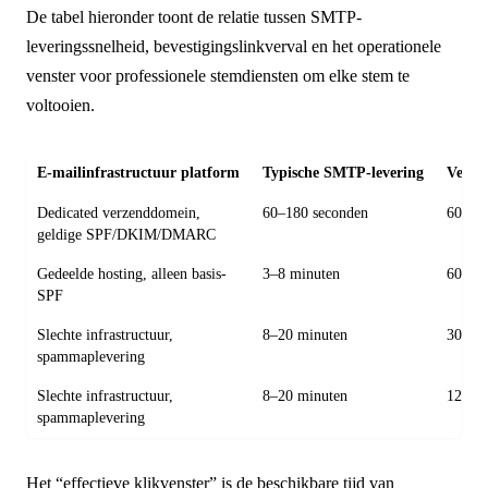
De tabel hieronder toont de relatie tussen SMTP-
leveringssnelheid, bevestigingslinkverval en het operationele
venster voor professionele stemdiensten om elke stem te
voltooien.
E-mailinfrastructuur platform
Typische SMTP-levering
Verval
Dedicated verzenddomein,
60–180 seconden
60 mi
geldige SPF/DKIM/DMARC
Gedeelde hosting, alleen basis-
3–8 minuten
60 mi
SPF
Slechte infrastructuur,
8–20 minuten
30 mi
spammaplevering
Slechte infrastructuur,
8–20 minuten
120 m
spammaplevering
Het “effectieve klikvenster” is de beschikbare tijd van