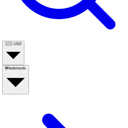
🇺🇸
USD
🌐
Nederlands