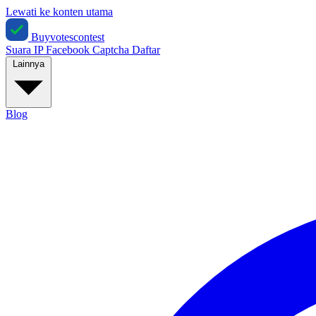
Lewati ke konten utama
Buyvotescontest
Suara IP
Facebook
Captcha
Daftar
Lainnya
Blog