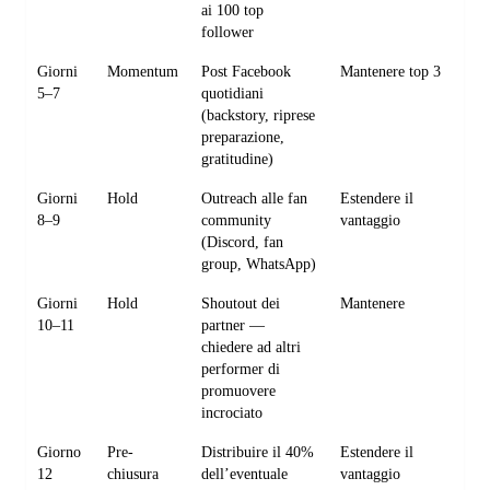
ai 100 top
follower
Giorni
Momentum
Post Facebook
Mantenere top 3
5–7
quotidiani
(backstory, riprese
preparazione,
gratitudine)
Giorni
Hold
Outreach alle fan
Estendere il
8–9
community
vantaggio
(Discord, fan
group, WhatsApp)
Giorni
Hold
Shoutout dei
Mantenere
10–11
partner —
chiedere ad altri
performer di
promuovere
incrociato
Giorno
Pre-
Distribuire il 40%
Estendere il
12
chiusura
dell’eventuale
vantaggio