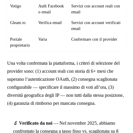
Votigo
Auth Facebook
Servizi con account reali con
B
o email
email
s
Gleam.io
Verifica email
Servizi con account verificati
M
email
Portale
Varia
Confermare con il provider
Va
proprietario
Una volta confermata la piattaforma, i criteri di selezione del
provider sono: (1) account reali con storia di 6+ mesi che
superano l’autenticazione OAuth, (2) consegna scaglionata
configurabile — specificare il massimo di voti all’ora, (3)
diversità geografica degli IP — non tutti dalla stessa posizione,
(4) garanzia di rimborso per mancata consegna.
🔬
Verificato da noi
— Nel novembre 2025, abbiamo
confrontato la consegna a tasso fisso vs. scaglionata su 8