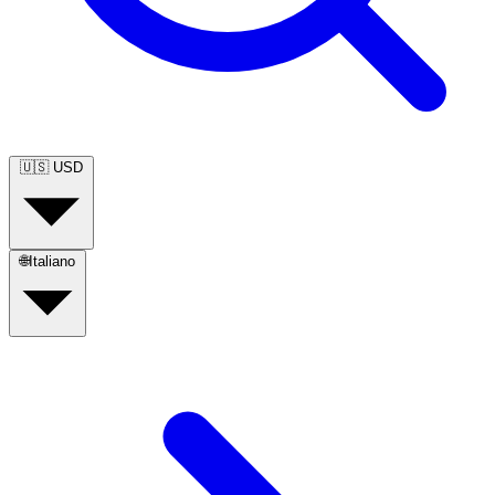
🇺🇸
USD
🌐
Italiano