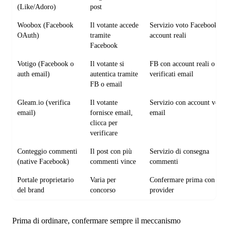
(Like/Adoro)
post
Woobox (Facebook
Il votante accede
Servizio voto Facebook co
OAuth)
tramite
account reali
Facebook
Votigo (Facebook o
Il votante si
FB con account reali o
auth email)
autentica tramite
verificati email
FB o email
Gleam.io (verifica
Il votante
Servizio con account verifi
email)
fornisce email,
email
clicca per
verificare
Conteggio commenti
Il post con più
Servizio di consegna
(native Facebook)
commenti vince
commenti
Portale proprietario
Varia per
Confermare prima con il
del brand
concorso
provider
Prima di ordinare, confermare sempre il meccanismo