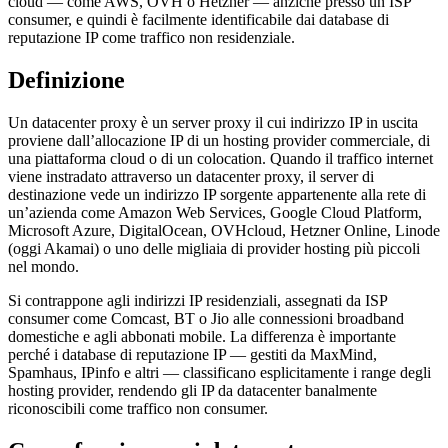
cloud — come AWS, OVH o Hetzner — anziché presso un ISP
consumer, e quindi è facilmente identificabile dai database di
reputazione IP come traffico non residenziale.
Definizione
Un datacenter proxy è un server proxy il cui indirizzo IP in uscita
proviene dall’allocazione IP di un hosting provider commerciale, di
una piattaforma cloud o di un colocation. Quando il traffico internet
viene instradato attraverso un datacenter proxy, il server di
destinazione vede un indirizzo IP sorgente appartenente alla rete di
un’azienda come Amazon Web Services, Google Cloud Platform,
Microsoft Azure, DigitalOcean, OVHcloud, Hetzner Online, Linode
(oggi Akamai) o uno delle migliaia di provider hosting più piccoli
nel mondo.
Si contrappone agli indirizzi IP residenziali, assegnati da ISP
consumer come Comcast, BT o Jio alle connessioni broadband
domestiche e agli abbonati mobile. La differenza è importante
perché i database di reputazione IP — gestiti da MaxMind,
Spamhaus, IPinfo e altri — classificano esplicitamente i range degli
hosting provider, rendendo gli IP da datacenter banalmente
riconoscibili come traffico non consumer.