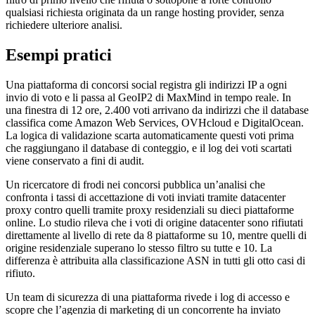
qualsiasi richiesta originata da un range hosting provider, senza
richiedere ulteriore analisi.
Esempi pratici
Una piattaforma di concorsi social registra gli indirizzi IP a ogni
invio di voto e li passa al GeoIP2 di MaxMind in tempo reale. In
una finestra di 12 ore, 2.400 voti arrivano da indirizzi che il database
classifica come Amazon Web Services, OVHcloud e DigitalOcean.
La logica di validazione scarta automaticamente questi voti prima
che raggiungano il database di conteggio, e il log dei voti scartati
viene conservato a fini di audit.
Un ricercatore di frodi nei concorsi pubblica un’analisi che
confronta i tassi di accettazione di voti inviati tramite datacenter
proxy contro quelli tramite proxy residenziali su dieci piattaforme
online. Lo studio rileva che i voti di origine datacenter sono rifiutati
direttamente al livello di rete da 8 piattaforme su 10, mentre quelli di
origine residenziale superano lo stesso filtro su tutte e 10. La
differenza è attribuita alla classificazione ASN in tutti gli otto casi di
rifiuto.
Un team di sicurezza di una piattaforma rivede i log di accesso e
scopre che l’agenzia di marketing di un concorrente ha inviato