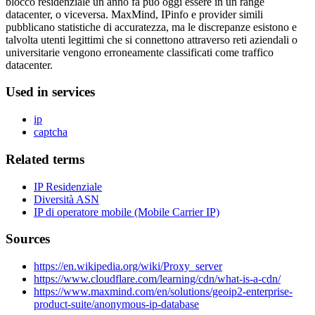
blocco residenziale un anno fa può oggi essere in un range
datacenter, o viceversa. MaxMind, IPinfo e provider simili
pubblicano statistiche di accuratezza, ma le discrepanze esistono e
talvolta utenti legittimi che si connettono attraverso reti aziendali o
universitarie vengono erroneamente classificati come traffico
datacenter.
Used in services
ip
captcha
Related terms
IP Residenziale
Diversità ASN
IP di operatore mobile (Mobile Carrier IP)
Sources
https://en.wikipedia.org/wiki/Proxy_server
https://www.cloudflare.com/learning/cdn/what-is-a-cdn/
https://www.maxmind.com/en/solutions/geoip2-enterprise-
product-suite/anonymous-ip-database