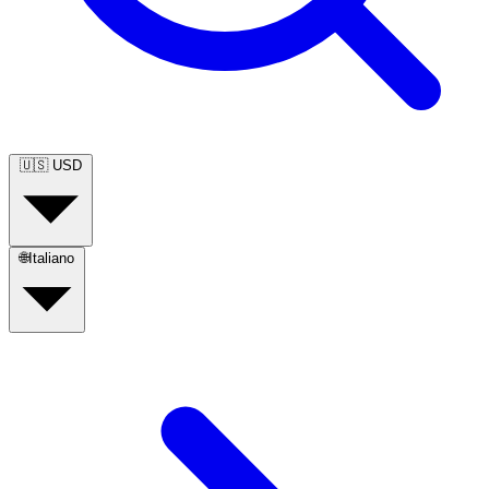
🇺🇸
USD
🌐
Italiano