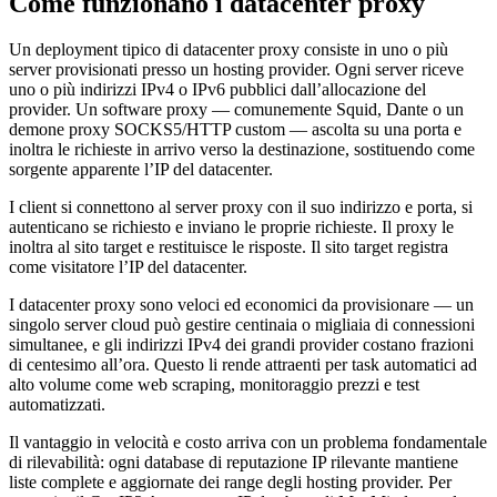
Come funzionano i datacenter proxy
Un deployment tipico di datacenter proxy consiste in uno o più
server provisionati presso un hosting provider. Ogni server riceve
uno o più indirizzi IPv4 o IPv6 pubblici dall’allocazione del
provider. Un software proxy — comunemente Squid, Dante o un
demone proxy SOCKS5/HTTP custom — ascolta su una porta e
inoltra le richieste in arrivo verso la destinazione, sostituendo come
sorgente apparente l’IP del datacenter.
I client si connettono al server proxy con il suo indirizzo e porta, si
autenticano se richiesto e inviano le proprie richieste. Il proxy le
inoltra al sito target e restituisce le risposte. Il sito target registra
come visitatore l’IP del datacenter.
I datacenter proxy sono veloci ed economici da provisionare — un
singolo server cloud può gestire centinaia o migliaia di connessioni
simultanee, e gli indirizzi IPv4 dei grandi provider costano frazioni
di centesimo all’ora. Questo li rende attraenti per task automatici ad
alto volume come web scraping, monitoraggio prezzi e test
automatizzati.
Il vantaggio in velocità e costo arriva con un problema fondamentale
di rilevabilità: ogni database di reputazione IP rilevante mantiene
liste complete e aggiornate dei range degli hosting provider. Per