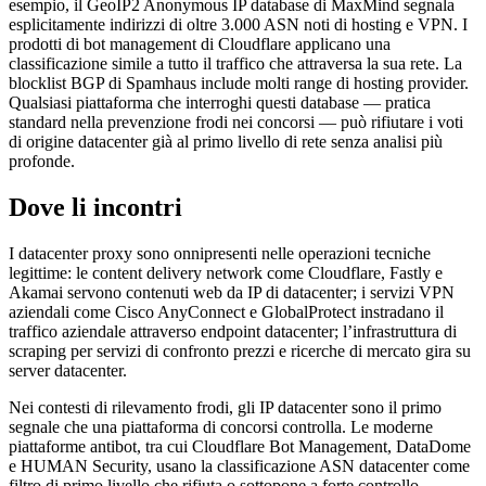
esempio, il GeoIP2 Anonymous IP database di MaxMind segnala
esplicitamente indirizzi di oltre 3.000 ASN noti di hosting e VPN. I
prodotti di bot management di Cloudflare applicano una
classificazione simile a tutto il traffico che attraversa la sua rete. La
blocklist BGP di Spamhaus include molti range di hosting provider.
Qualsiasi piattaforma che interroghi questi database — pratica
standard nella prevenzione frodi nei concorsi — può rifiutare i voti
di origine datacenter già al primo livello di rete senza analisi più
profonde.
Dove li incontri
I datacenter proxy sono onnipresenti nelle operazioni tecniche
legittime: le content delivery network come Cloudflare, Fastly e
Akamai servono contenuti web da IP di datacenter; i servizi VPN
aziendali come Cisco AnyConnect e GlobalProtect instradano il
traffico aziendale attraverso endpoint datacenter; l’infrastruttura di
scraping per servizi di confronto prezzi e ricerche di mercato gira su
server datacenter.
Nei contesti di rilevamento frodi, gli IP datacenter sono il primo
segnale che una piattaforma di concorsi controlla. Le moderne
piattaforme antibot, tra cui Cloudflare Bot Management, DataDome
e HUMAN Security, usano la classificazione ASN datacenter come
filtro di primo livello che rifiuta o sottopone a forte controllo