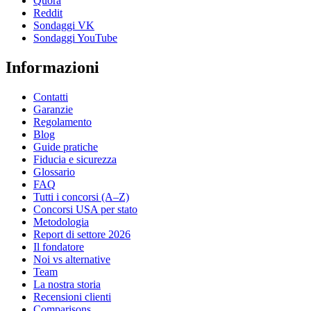
Quora
Reddit
Sondaggi VK
Sondaggi YouTube
Informazioni
Contatti
Garanzie
Regolamento
Blog
Guide pratiche
Fiducia e sicurezza
Glossario
FAQ
Tutti i concorsi (A–Z)
Concorsi USA per stato
Metodologia
Report di settore 2026
Il fondatore
Noi vs alternative
Team
La nostra storia
Recensioni clienti
Comparisons