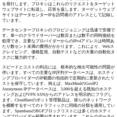
を発行します。プロキシはこれらのリクエストをターゲット
ウェブサイトに転送し、応答を返します。ターゲットウェブ
サイトはデータセンターIPを訪問者のアドレスとして記録し
ています。
データセンタープロキシのプロビジョニングは迅速で安価で
す。単一のクラウドサーバーは数百または数千の同時接続を
処理でき、主要なプロバイダーからのIPv4アドレスは時間あ
たり数セント未満の費用がかかります。これにより、Webス
クレイピング、価格監視、自動テストなどの大量の自動化タ
スクに魅力的です。
スピードとコストの利点には、根本的な検出可能性の問題が
伴います。すべての主要なIP評判データベースは、ホスティ
ングプロバイダーのIP範囲の包括的で定期的に更新されたリ
ストを保守しています。例えば、MaxMindのGeoIP2
Anonymous IPデータベースは、3,000を超える既知のホステ
ィングおよびVPN ASNからのアドレスを明示的にフラグし
ます。Cloudflareのボット管理製品は、彼らのネットワーク
を横断するすべてのトラフィックに同様の分類を適用してい
ます。SpamhausのBGPブロックリストには多くのホスティ
ングプロバイダー範囲が含まれています。これらのデータベ