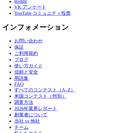
Reddit
VK アンケート
YouTube コミュニティ投票
インフォメーション
お問い合わせ
保証
ご利用規約
ブログ
使い方ガイド
信頼と安全
用語集
FAQ
すべてのコンテスト（A–Z）
米国コンテスト（州別）
調査方法
2026年業界レポート
創業者について
当社 vs 他社
チーム