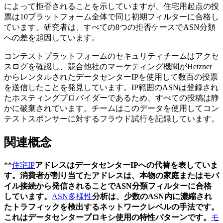
によって拒否されることを示していますが、住宅用起点の投
票は10プラットフォーム全体で同じ初期フィルターに合格し
ています。研究者は、すべての8つの拒否ケースでASN分類
への差を起因しています。
コンテストプラットフォームのセキュリティチームはアクセ
スログを確認し、競合他社のマーケティング機関がHetzner
からレンタルされたデータセンターIPを使用して数百の投票
を送信したことを発見しています。IP範囲のASNは登録され
たホスティングプロバイダーであるため、すべての投稿は静
かに破棄されています。チームはこのデータを使用してコン
テストスポンサーに対するフラウド試行を記録しています。
関連概念
**
住宅IP
アドレスはデータセンターIPへの代替を表していま
す。消費者が割り当てたアドレスは、本物の家庭またはモバ
イル接続から発信されることでASN分類フィルターに合格
しています。
ASN多様性
分析は、少数のASN内に濃縮され
たトラフィックを検出するネットワークレベルの手法です。
これはデータセンタープロキシ使用の特性パターンです。
モ