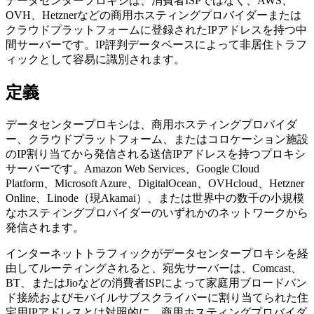
データセンタープロキシは、消費者ISPではなく、AWS、
OVH、Hetznerなどの商用ホスティングプロバイダーまたは
クラウドプラットフォームに登録されたIPアドレスを持つ中
間サーバーです。IP評判データベースによって非居住トラフ
ィックとして容易に識別されます。
定義
データセンタープロキシは、商用ホスティングプロバイダ
ー、クラウドプラットフォーム、またはコロケーション施設
のIP割り当てから発信される送信IPアドレスを持つプロキシ
サーバーです。Amazon Web Services、Google Cloud
Platform、Microsoft Azure、DigitalOcean、OVHcloud、Hetzner
Online、Linode（現Akamai）、または世界中の数千の小規模
なホスティングプロバイダーのいずれかのネットワークから
発信されます。
インターネットトラフィックがデータセンタープロキシを経
由してルーティングされると、宛先サーバーは、Comcast、
BT、またはJioなどの消費者ISPによって家庭用ブロードバン
ド接続およびモバイルサブスクライバーに割り当てられた住
宅用IPアドレスとは対照的に、商用ホスティングプロバイダ