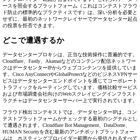
ースを照会するプラットフォーム（これはコンテストフラウ
ド防止の標準的なプラクティスです）は、深い分析を必要と
せずに、最初のネットワークレイヤーでデータセンター起点
の投票を拒否できます。
どこで遭遇するか
データセンタープロキシは、正当な技術操作に普遍的です。
Cloudflare、Fastly、Akamaiなどのコンテンツ配信ネットワー
クはデータセンターIPからウェブコンテンツを提供していま
す。Cisco AnyConnectやGlobalProtectなどのビジネスVPNサー
ビスはデータセンターエンドポイントを通じてコーポレート
トラフィックをルーティングしています。価格比較サービス
および市場調査会社向けのWebスクレイピングインフラスト
ラクチャはデータセンターサーバー上で実行されています。
フラウド検出コンテキストでは、データセンターIPは、コン
テストプラットフォームがチェックする最初のシグナルとし
て遭遇されます。Cloudflare Bot Management、DataDome、
HUMAN Securityを含む最新のアンチボットプラットフォー
ムは、ホスティングプロバイダー範囲から発信されるすべて