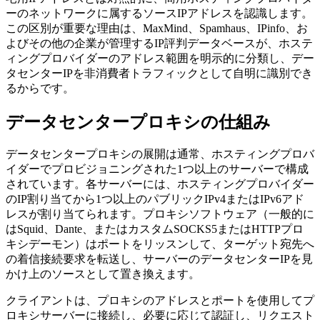
ーのネットワークに属するソースIPアドレスを認識します。
この区別が重要な理由は、MaxMind、Spamhaus、IPinfo、お
よびその他の企業が管理するIP評判データベースが、ホステ
ィングプロバイダーのアドレス範囲を明示的に分類し、デー
タセンターIPを非消費者トラフィックとして自明に識別でき
るからです。
データセンタープロキシの仕組み
データセンタープロキシの展開は通常、ホスティングプロバ
イダーでプロビジョニングされた1つ以上のサーバーで構成
されています。各サーバーには、ホスティングプロバイダー
のIP割り当てから1つ以上のパブリックIPv4またはIPv6アド
レスが割り当てられます。プロキシソフトウェア（一般的に
はSquid、Dante、またはカスタムSOCKS5またはHTTPプロ
キシデーモン）はポートをリッスンして、ターゲット宛先へ
の着信接続要求を転送し、サーバーのデータセンターIPを見
かけ上のソースとして置き換えます。
クライアントは、プロキシのアドレスとポートを使用してプ
ロキシサーバーに接続し、必要に応じて認証し、リクエスト