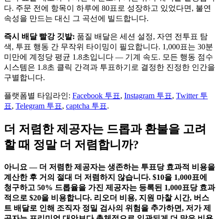
다. 주문 전에 항목이 하루에 80표로 성장하고 있었다면, 불연
속성을 만드는 대신 그 곡선에 빌드합니다.
즉시 배달 빨강 깃발:
품질 배달은 세션 설정, 자연 전투표 탐
색, 투표 행동 간 무작위 타이밍이 필요합니다. 1,000표는 30분
미만에 계정당 평균 1.8초입니다 — 기계 속도. 모든 행동 점수
시스템은 1.8초 클릭 간격과 투표하기로 결정한 진정한 인간을
구별합니다.
플랫폼별 타임라인:
Facebook 투표
,
Instagram 투표
,
Twitter 투
표
,
Telegram 투표
,
captcha 투표
.
더 저렴한 제공자는 드롭과 환불을 고려
할 때 정말 더 저렴합니까?
아니요 — 더 저렴한 제공자는 생존하는 투표당 효과적 비용을
계산한 후 거의 절대 더 저렴하지 않습니다. $10을 1,000표에
청구하고 50% 드롭율을 가진 제공자는 등록된 1,000표당 효과
적으로 $20을 비용합니다. 리오더 비용, 지원 마찰 시간, 버스
트 배달로 인해 조직자 정밀 검사의 위험을 추가하면, 저가 제
공자는 프리미엄 대안보다 총체적으로 일관되게 더 많은 비용