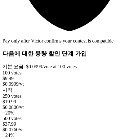
Pay only after Victor confirms your contest is compatible
다음에 대한 용량 할인 단계
가입
기본 요금:
$
0.0999
/vote
at 100 votes
100 votes
$
9.99
$
0.0999
/vt
시작
250 votes
$
19.99
$
0.0800
/vt
−20%
500 votes
$
37.99
$
0.0760
/vt
−24%