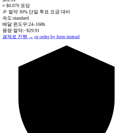
≈ $
0.070
표당
🎉 절약
30
% 단일 투표 요금 대비
속도:
standard
배달 윈도우:
24–168h
용량 절약:
−$
29.91
결제로 진행 →
or order by form instead