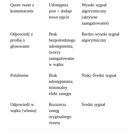
Quote tweet z
Udostępnia
Wysoki sygnał
Dot
komentarzem
post + dodaje
algorytmiczny
odb
nowe ujęcie
(aktywne
ro
zaangażowanie)
Odpowiedź z
Brak
Bardzo wysoki sygnał
Wzm
prośbą o
bezpośredniego
algorytmiczny
zak
głosowanie
udostępnienia;
poc
tworzy
zaangażowanie
w wątku
Polubienie
Brak
Niski–Średni sygnał
Wsp
udostępnienia;
prę
minimalny
efekt zasięgu
Odpowiedź w
Rozszerza
Średni sygnał
Dod
wątku (własna)
zasięg
utr
oryginalnego
wąt
tweeta