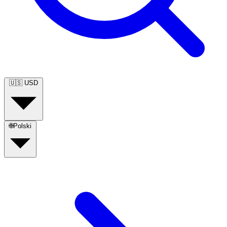
🇺🇸
USD
🌐
Polski