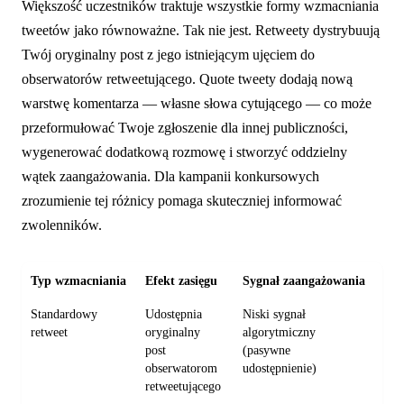
Większość uczestników traktuje wszystkie formy wzmacniania
tweetów jako równoważne. Tak nie jest. Retweety dystrybuują
Twój oryginalny post z jego istniejącym ujęciem do
obserwatorów retweetującego. Quote tweety dodają nową
warstwę komentarza — własne słowa cytującego — co może
przeformułować Twoje zgłoszenie dla innej publiczności,
wygenerować dodatkową rozmowę i stworzyć oddzielny
wątek zaangażowania. Dla kampanii konkursowych
zrozumienie tej różnicy pomaga skuteczniej informować
zwolenników.
Typ wzmacniania
Efekt zasięgu
Sygnał zaangażowania
Naj
Standardowy
Udostępnia
Niski sygnał
Dys
retweet
oryginalny
algorytmiczny
ist
post
(pasywne
obserwatorom
udostępnienie)
retweetującego