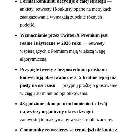
Format konkursu decyduje o całej strategii
—
ankiety, retweety i konkursy oparte na metrykach
zaangażowania wymagają zupełnie różnych
podejść.
Wzmacnianie przez Twitter/X Premium jest
realne i użyteczne w 2026 roku
— retweety
wspierających z Premium mają większą wagę
algorytmiczną.
Przypięte tweety z bezpośrednimi prośbami
konwertują obserwatorów 3–5-krotnie lepiej niż
posty na osi czasu
— przypnij prośbę o głosowanie
w ciągu 30 minut od opublikowania.
48-godzinne okno po uruchomieniu to Twój
najwyższy organiczny okres dźwigni
—
zainwestuj tu maksymalny wysiłek mobilizacyjny.
Community retweeterzy są cenniejszi niż konta z