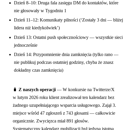
Dzień 8–10: Druga fala zasięgu DM do kontaktów, które
nie głosowały w Tygodniu 1
Dzień 11–12: Komunikaty pilności (‘Zostały 3 dni — bliżej
lidera niż kiedykolwiek’)
Dzień 13: Ostatni push społecznościowy — wszystkie sieci
jednocześnie
Dzień 14: Przypomnienie dnia zamknięcia (tylko rano —
nie publikuj podczas ostatniej godziny, chyba że znasz
dokładny czas zamknięcia)
🧳
Z naszych operacji
— W konkursie na Twitterze/X
w lutym 2026 roku klient zrealizował ten kalendarz bez
żadnego uzupełniającego wsparcia usługowego. Zajął 3.
miejsce wśród 47 zgłoszeń z 743 głosami — całkowicie
organicznie. Zwycięzca miał 891 głosów.
Systematyczny kalendarz mobilizacji był jedyną istotną