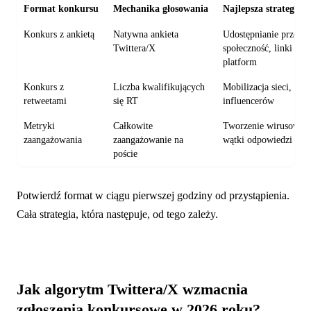
Format konkursu
Mechanika głosowania
Najlepsza strategia 
Konkurs z ankietą
Natywna ankieta
Udostępnianie przez
Twittera/X
społeczność, linki cros
platform
Konkurs z
Liczba kwalifikujących
Mobilizacja sieci, pro
retweetami
się RT
influencerów
Metryki
Całkowite
Tworzenie wirusowych
zaangażowania
zaangażowanie na
wątki odpowiedzi
poście
Potwierdź format w ciągu pierwszej godziny od przystąpienia.
Cała strategia, która następuje, od tego zależy.
Jak algorytm Twittera/X wzmacnia
zgłoszenia konkursowe w 2026 roku?