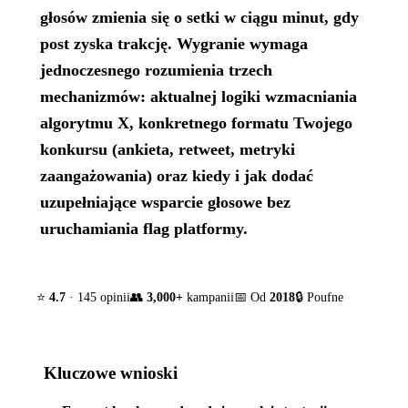
głosów zmienia się o setki w ciągu minut, gdy
post zyska trakcję. Wygranie wymaga
jednoczesnego rozumienia trzech
mechanizmów: aktualnej logiki wzmacniania
algorytmu X, konkretnego formatu Twojego
konkursu (ankieta, retweet, metryki
zaangażowania) oraz kiedy i jak dodać
uzupełniające wsparcie głosowe bez
uruchamiania flag platformy.
⭐
4.7
· 145 opinii
👥
3,000+
kampanii
📅 Od
2018
🔒 Poufne
Kluczowe wnioski