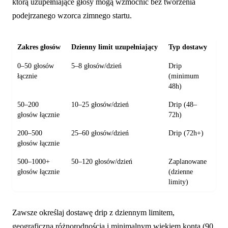
którą uzupełniające głosy mogą wzmocnić bez tworzenia
podejrzanego wzorca zimnego startu.
Zakres głosów
Dzienny limit uzupełniający
Typ dostawy
Oc
0–50 głosów
5–8 głosów/dzień
Drip
3–
łącznie
(minimum
48h)
50–200
10–25 głosów/dzień
Drip (48–
3–
głosów łącznie
72h)
200–500
25–60 głosów/dzień
Drip (72h+)
5–
głosów łącznie
500–1000+
50–120 głosów/dzień
Zaplanowane
5–
głosów łącznie
(dzienne
limity)
Zawsze określaj dostawę drip z dziennym limitem,
geograficzną różnorodnością i minimalnym wiekiem konta (90