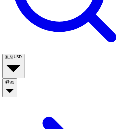
🇺🇸
USD
🌐
ไทย