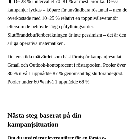
🧳 De 28 % i intervallet 70–81 % är mest lärorika. Dessa
kampanjer lyckas – köpare får användbara röstantal – men de
överkostade med 10–25 % relativt en toppnivåleverantör
eftersom de behövde lägga påfyllningsorder.
Slutförandebuffertberäkningen är inte pessimism – det är den
ärliga operativa matematiken.
Det enskilda mätvärdet som bäst förutspår kampanjresultat:
Gmail och Outlook-kontoprocent i röstarpoolen. Pooler över
80 % nivå 1 uppnådde 87 % genomsnittlig slutförandegrad.
Pooler under 60 % nivå 1 uppnådde 68 %.
Nästa steg baserat på din
kampanjsituation
Om du utvärderar leverantörer för en första e-