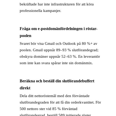
bekräftade har inte infrastrukturen för att köra
professionella kampanjer.
Fråga om e-postdomänfördelningen i röstar-
→
poolen
Svaret bör visa Gmail och Outlook på 80 %+ av
poolen. Gmail uppnår 89–93 % slutförandegrad;
obskyra domäner uppnår 52–63 %. En leverantör
som inte kan svara spårar inte sin domänmix.
Beräkna och beställ din slutförandebuffert
→
direkt
Dela ditt nettoröstemål med den förväntade
slutförandegraden för att få din orderkvantitet. För
500 nettoro ster vid 85 % förväntad
slutförandegrad, beställ 589 initierade röster.