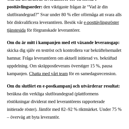
posttävlingsorder:
den viktigaste frågan är “Vad är din
slutförandegrad?” Svar under 80 % eller oförmåga att svara alls
bör diskvalificera leverantören. Besök vår
e-posttävlingsröster
tjänstesida
för förgranskade leverantörer.
Om du är mitt i kampanjen med ett växande leveransgap:
skicka dig själv en teströst och kontrollera var bekräftelsemailet
hamnar. Fråga leverantören om aktuell initierad vs. bekräftad
uppdelning. Om skräppostleverans överstiger 15 %, pausa
kampanjen.
Chatta med vårt team
för en samedagsrecension.
Om du slutfört en e-postkampanj och utvärderar resultat:
beräkna din verkliga slutförandegrad (plattformens
röstökningar dividerat med leverantörens rapporterade
initierade röster). Jämför med 82–92 % riktmärket. Under 75 %
– överväg att byta leverantör.