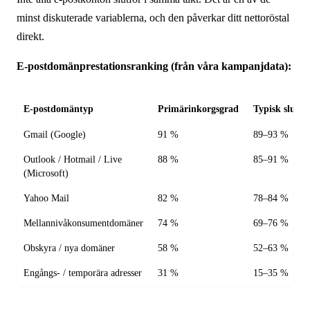
minst diskuterade variablerna, och den påverkar ditt nettoröstal
direkt.
E-postdomänprestationsranking (från våra kampanjdata):
E-postdomäntyp
Primärinkorgsgrad
Typisk slutf
Gmail (Google)
91 %
89–93 %
Outlook / Hotmail / Live
88 %
85–91 %
(Microsoft)
Yahoo Mail
82 %
78–84 %
Mellannivåkonsumentdomäner
74 %
69–76 %
Obskyra / nya domäner
58 %
52–63 %
Engångs- / temporära adresser
31 %
15–35 %