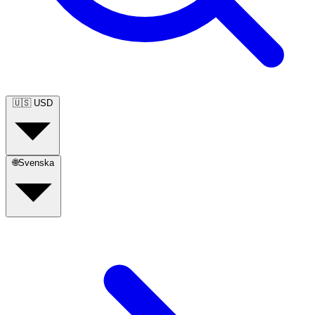
🇺🇸
USD
🌐
Svenska