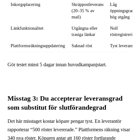
Inkorgsplacering
Skräppostleverans
Låg
(20–35 % av
öppningsgrad,
mail)
hög utgång
Länkfunktionalitet
Utgångna eller
Noll
trasiga länkar
röstregistrering
Plattformsräkningsuppdatering
Saknad röst
Tyst leveransfel
Gör testet minst 5 dagar innan huvudkampanjstart.
Misstag 3: Du accepterar leveransgrad
som substitut för slutförandegrad
Det här misstaget kostar köpare pengar tyst. En leverantör
rapporterar “500 röster levererade.” Plattformens räkning visar
340 nya röster. Köparen antar att 160 röster fortfarande