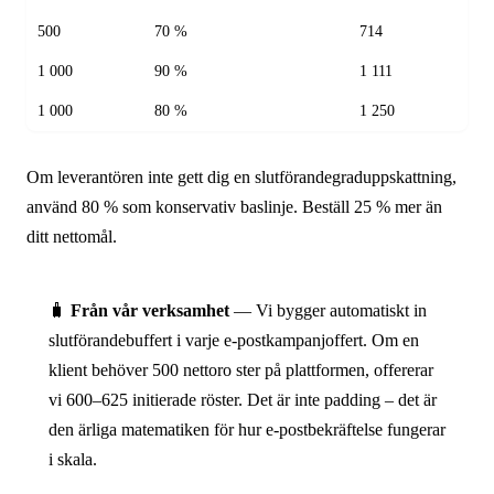
500
70 %
714
1 000
90 %
1 111
1 000
80 %
1 250
Om leverantören inte gett dig en slutförandegraduppskattning,
använd 80 % som konservativ baslinje. Beställ 25 % mer än
ditt nettomål.
🧳
Från vår verksamhet
— Vi bygger automatiskt in
slutförandebuffert i varje e-postkampanjoffert. Om en
klient behöver 500 nettoro ster på plattformen, offererar
vi 600–625 initierade röster. Det är inte padding – det är
den ärliga matematiken för hur e-postbekräftelse fungerar
i skala.