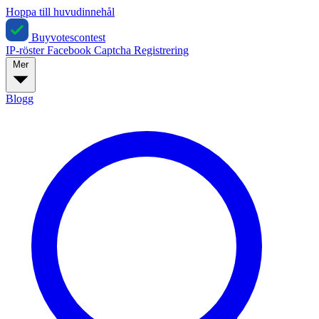
Hoppa till huvudinnehål
Buyvotescontest
IP-röster
Facebook
Captcha
Registrering
Mer
Blogg