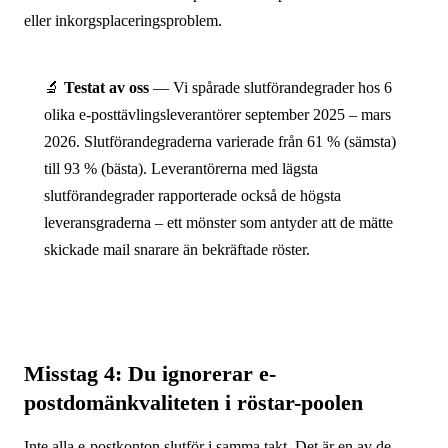
eller inkorgsplaceringsproblem.
🔬
Testat av oss
— Vi spårade slutförandegrader hos 6
olika e-posttävlingsleverantörer september 2025 – mars
2026. Slutförandegraderna varierade från 61 % (sämsta)
till 93 % (bästa). Leverantörerna med lägsta
slutförandegrader rapporterade också de högsta
leveransgraderna – ett mönster som antyder att de mätte
skickade mail snarare än bekräftade röster.
Misstag 4: Du ignorerar e-
postdomänkvaliteten i röstar-poolen
Inte alla e-postkonton slutför i samma takt. Det är en av de