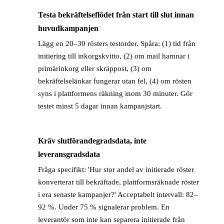
Testa bekräftelseflödet från start till slut innan
→
huvudkampanjen
Lägg en 20–30 rösters testorder. Spåra: (1) tid från
initiering till inkorgskvitto, (2) om mail hamnar i
primärinkorg eller skräppost, (3) om
bekräftelselänkar fungerar utan fel, (4) om rösten
syns i plattformens räkning inom 30 minuter. Gör
testet minst 5 dagar innan kampanjstart.
Kräv slutförandegradsdata, inte
→
leveransgradsdata
Fråga specifikt: 'Hur stor andel av initierade röster
konverterar till bekräftade, plattformsräknade röster
i era senaste kampanjer?' Acceptabelt intervall: 82–
92 %. Under 75 % signalerar problem. En
leverantör som inte kan separera initierade från