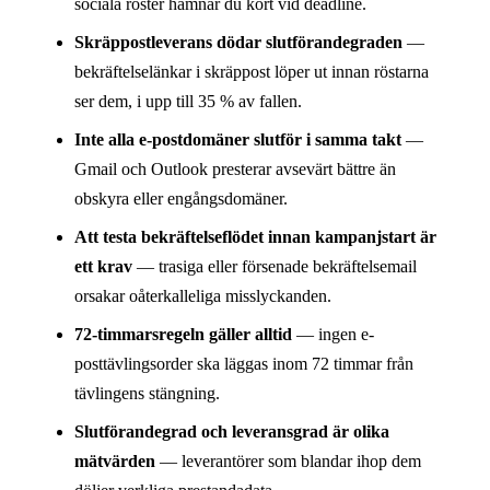
sociala röster hamnar du kort vid deadline.
Skräppostleverans dödar slutförandegraden
—
bekräftelselänkar i skräppost löper ut innan röstarna
ser dem, i upp till 35 % av fallen.
Inte alla e-postdomäner slutför i samma takt
—
Gmail och Outlook presterar avsevärt bättre än
obskyra eller engångsdomäner.
Att testa bekräftelseflödet innan kampanjstart är
ett krav
— trasiga eller försenade bekräftelsemail
orsakar oåterkalleliga misslyckanden.
72-timmarsregeln gäller alltid
— ingen e-
posttävlingsorder ska läggas inom 72 timmar från
tävlingens stängning.
Slutförandegrad och leveransgrad är olika
mätvärden
— leverantörer som blandar ihop dem