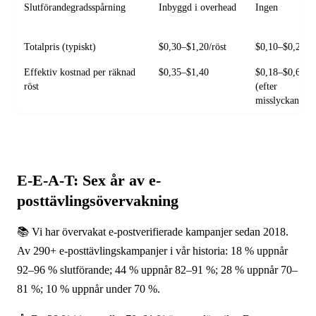
Slutförandegradsspårning
Inbyggd i overhead
Ingen
Totalpris (typiskt)
$0,30–$1,20/röst
$0,10–$0,25/rö
Effektiv kostnad per räknad
$0,35–$1,40
$0,18–$0,65+
röst
(efter
misslyckande)
E-E-A-T: Sex år av e-
posttävlingsövervakning
📚 Vi har övervakat e-postverifierade kampanjer sedan 2018.
Av 290+ e-posttävlingskampanjer i vår historia: 18 % uppnår
92–96 % slutförande; 44 % uppnår 82–91 %; 28 % uppnår 70–
81 %; 10 % uppnår under 70 %.