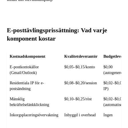
E-posttävlingsprissättning: Vad varje
komponent kostar
Kostnadskomponent
Kvalitetsleverantör
Budgetleveran
E-postkontokällor
$0,05–$0,15/konto
$0,00
(Gmail/Outlook)
(autogenererad
Residentiala IP för e-
$0,08–$0,20/session
$0,02–$0,05 
postsändning
IP)
Mänsklig
$0,10–$0,25/röst
$0,02–$0,05
bekräftelselänkklickning
(automatiserad
Inkorgsplaceringsövervakning
Inbyggd i overhead
Ingen