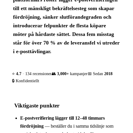
till ett mänskligt bekräftelsesteg som skapar
fördröjning, sänker slutförandegraden och
introducerar felpunkter de flesta köpare
möter på hårdaste sättet. Dessa fem misstag
står för över 70 % av de leveransfel vi utreder
i e-posttävlingar.
⭐
4.7
· 134 recensioner
👥
3,000+
kampanjer
📅 Sedan
2018
🔒 Konfidentiellt
Viktigaste punkter
E-postverifiering lägger till 12–48 timmars
fördröjning
— beställer du i samma tidslinje som