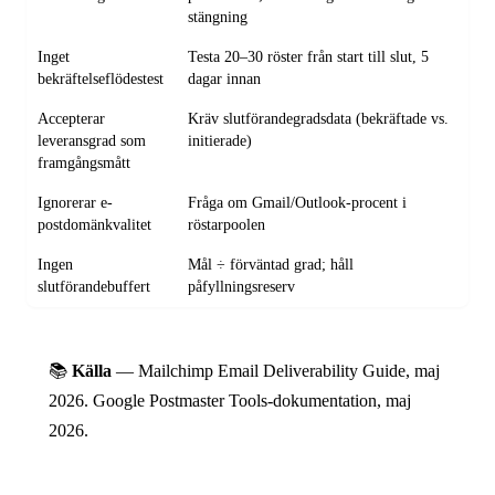
stängning
Inget
Testa 20–30 röster från start till slut, 5
bekräftelseflödestest
dagar innan
Accepterar
Kräv slutförandegradsdata (bekräftade vs.
leveransgrad som
initierade)
framgångsmått
Ignorerar e-
Fråga om Gmail/Outlook-procent i
postdomänkvalitet
röstarpoolen
Ingen
Mål ÷ förväntad grad; håll
slutförandebuffert
påfyllningsreserv
📚
Källa
— Mailchimp Email Deliverability Guide, maj
2026. Google Postmaster Tools-dokumentation, maj
2026.