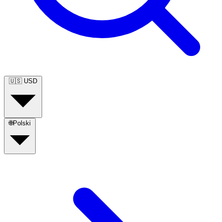
🇺🇸
USD
🌐
Polski