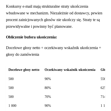
Konkursy e-mail mają strukturalne straty ukończenia
wbudowane w mechanizm. Niezależnie od dostawcy, pewien
procent zainicjowanych głosów nie ukończy się. Straty te są
przewidywalne i powinny być planowane.
Obliczenie bufora ukończenia:
Docelowe głosy netto ÷ oczekiwany wskaźnik ukończenia =
głosy do zamówienia
Docelowe głosy netto
Oczekiwany wskaźnik ukończenia
Głosy 
500
90%
556
500
80%
625
500
70%
714
1 000
90%
1 111