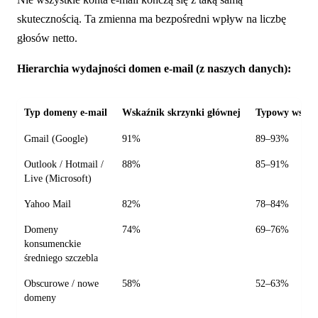
skutecznością. Ta zmienna ma bezpośredni wpływ na liczbę
głosów netto.
Hierarchia wydajności domen e-mail (z naszych danych):
Typ domeny e-mail
Wskaźnik skrzynki głównej
Typowy wskaź
Gmail (Google)
91%
89–93%
Outlook / Hotmail /
88%
85–91%
Live (Microsoft)
Yahoo Mail
82%
78–84%
Domeny
74%
69–76%
konsumenckie
średniego szczebla
Obscurowe / nowe
58%
52–63%
domeny