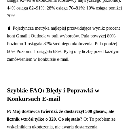
osiąga 92–96% ukończenia (dostawcy najwyższego poziomu);
44% osiąga 82–91%; 28% osiąga 70–81%; 10% osiąga poniżej
70%.
🧳 Pojedyncza metryka najlepiej przewidująca wynik: procent
kont Gmail i Outlook w puli wyborców. Pula powyżej 80%
Poziomu 1 osiągała 87% średniego ukończenia. Pula poniżej
60% Poziomu 1 osiągała 68%. Pytaj o tę liczbę przed każdym
zamówieniem w konkursie e-mail.
Szybkie FAQ: Błędy i Poprawki w
Konkursach E-mail
P: Mój dostawca twierdzi, że dostarczył 500 głosów, ale
licznik wzrósł tylko o 320. Co się stało?
O: To problem ze
wskaźnikiem ukończenia, nie awaria dostarczenia.