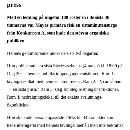
press
Med en ledning på ungefär 180 röster in i de sista 48
timmarna var Mayas primära risk en sista­minuten­surge
från Konkurrent A, som hade den största organiska
publiken.
Hennes genomförande under de sista två dagarna:
Hon publicerade en sista Stories-sekvens (4 ramar) kl. 18:00 på
Dag 20 — hennes publiks topp­engagements­timme. Ram 1:
tävlingsresultat med hennes namn överst. Ram 2: “Vi är så nära
— en sista push.” Ram 3: steg-för-steg röstningsinstruktioner.
Ram 4: nedräknings­dekal till det exakta avslutnings­
ögonblicket.
Hon skickade personanpassade DM:s till 34 kontakter som
hade interagerat med hennes tävlingsinnehåll men inte bekräftat