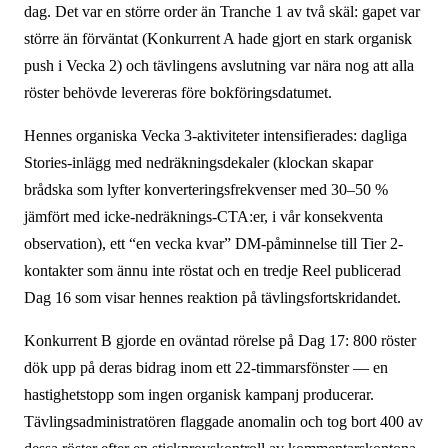
dag. Det var en större order än Tranche 1 av två skäl: gapet var
större än förväntat (Konkurrent A hade gjort en stark organisk
push i Vecka 2) och tävlingens avslutning var nära nog att alla
röster behövde levereras före bokförings­datumet.
Hennes organiska Vecka 3-aktiviteter intensifierades: dagliga
Stories-inlägg med nedräknings­dekaler (klockan skapar
brådska som lyfter konverteringsfrekvenser med 30–50 %
jämfört med icke-nedräknings-CTA:er, i vår konsekventa
observation), ett “en vecka kvar” DM-påminnelse till Tier 2-
kontakter som ännu inte röstat och en tredje Reel publicerad
Dag 16 som visar hennes reaktion på tävlings­fortskridandet.
Konkurrent B gjorde en oväntad rörelse på Dag 17: 800 röster
dök upp på deras bidrag inom ett 22-timmars­fönster — en
hastighets­topp som ingen organisk kampanj producerar.
Tävlings­administratören flaggade anomalin och tog bort 400 av