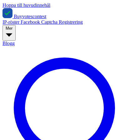
Hoppa till huvudinnehål
Buyvotescontest
IP-röster
Facebook
Captcha
Registrering
Mer
Blogg