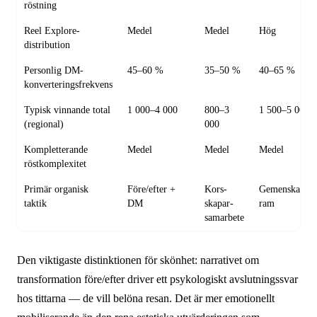
röstning
Reel Explore-
Medel
Medel
Hög
distribution
Personlig DM-
45–60 %
35–50 %
40–65 %
konverteringsfrekvens
Typisk vinnande total
1 000–4 000
800–3
1 500–5 000
(regional)
000
Kompletterande
Medel
Medel
Medel
röstkomplexitet
Primär organisk
Före/efter +
Kors­
Gemenskapside
taktik
DM
skapar-
ram
samarbete
Den viktigaste distinktionen för skönhet: narrativet om
transformation före/efter driver ett psykologiskt avslutnings­svar
hos tittarna — de vill belöna resan. Det är mer emotionellt