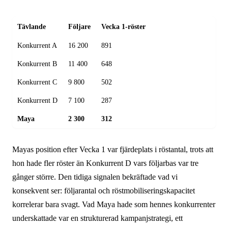
Tävlande
Följare
Vecka 1-röster
Konkurrent A
16 200
891
Konkurrent B
11 400
648
Konkurrent C
9 800
502
Konkurrent D
7 100
287
Maya
2 300
312
Mayas position efter Vecka 1 var fjärdeplats i röstantal, trots att
hon hade fler röster än Konkurrent D vars följarbas var tre
gånger större. Den tidiga signalen bekräftade vad vi
konsekvent ser: följarantal och röstmobiliserings­kapacitet
korrelerar bara svagt. Vad Maya hade som hennes konkurrenter
underskattade var en strukturerad kampanjstrategi, ett