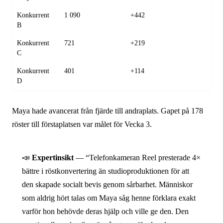
Konkurrent
1 090
+442
B
Konkurrent
721
+219
C
Konkurrent
401
+114
D
Maya hade avancerat från fjärde till andraplats. Gapet på 178
röster till förstaplatsen var målet för Vecka 3.
📣
Expertinsikt
— “Telefon­kameran Reel presterade 4×
bättre i röstkonvertering än studioprodu­ktionen för att
den skapade socialt bevis genom sårbarhet. Människor
som aldrig hört talas om Maya såg henne förklara exakt
varför hon behövde deras hjälp och ville ge den. Den