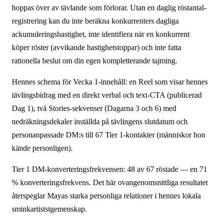
hoppas över av tävlande som förlorar. Utan en daglig röstantal­
registrering kan du inte beräkna konkurrenters dagliga
ackumuleringshastighet, inte identifiera när en konkurrent
köper röster (avvikande hastighets­toppar) och inte fatta
rationella beslut om din egen kompletterande tajming.
Hennes schema för Vecka 1-innehåll: en Reel som visar hennes
tävlingsbidrag med en direkt verbal och text-CTA (publicerad
Dag 1), två Stories-sekvenser (Dagarna 3 och 6) med
nedräknings­dekaler inställda på tävlingens slutdatum och
personanpassade DM:s till 67 Tier 1-kontakter (människor hon
kände personligen).
Tier 1 DM-konverteringsfrekvensen: 48 av 67 röstade — en 71
% konverteringsfrekvens. Det här ovan­genomsnittliga resultatet
återspeglar Mayas starka personliga relationer i hennes lokala
sminkartiststgemenskap.