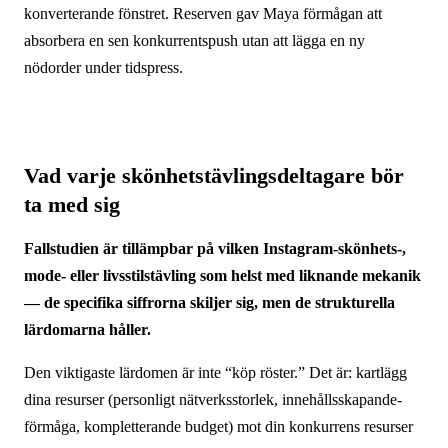
konverterande fönstret. Reserven gav Maya förmågan att
absorbera en sen konkurrents­push utan att lägga en ny
nödorder under tidspress.
Vad varje skönhets­tävlings­deltagare bör
ta med sig
Fallstudien är tillämpbar på vilken Instagram-skönhets-,
mode- eller livsstils­tävling som helst med liknande mekanik
— de specifika siffrorna skiljer sig, men de strukturella
lärdomarna håller.
Den viktigaste lärdomen är inte “köp röster.” Det är: kartlägg
dina resurser (personligt nätverksstorlek, innehålls­skapande­
förmåga, kompletterande budget) mot din konkurrens resurser