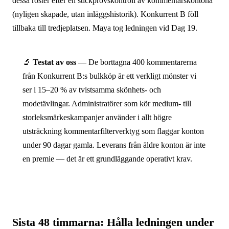
dessa röster efter en stickprovskontroll av kommentars­kontona
(nyligen skapade, utan inläggshistorik). Konkurrent B föll
tillbaka till tredjeplatsen. Maya tog ledningen vid Dag 19.
🔬
Testat av oss
— De borttagna 400 kommentarerna
från Konkurrent B:s bulkköp är ett verkligt mönster vi
ser i 15–20 % av tvistsamma skönhets- och
modetävlingar. Administratörer som kör medium- till
storleks­märkes­kampanjer använder i allt högre
utsträckning kommentarfilter­verktyg som flaggar konton
under 90 dagar gamla. Leverans från äldre konton är inte
en premie — det är ett grundläggande operativt krav.
Sista 48 timmarna: Hålla ledningen under