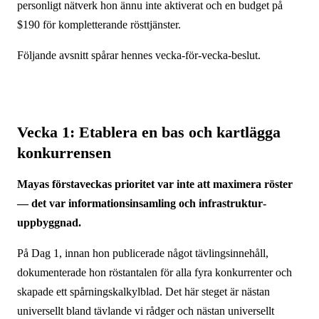
personligt nätverk hon ännu inte aktiverat och en budget på
$190 för kompletterande rösttjänster.
Följande avsnitt spårar hennes vecka-för-vecka-beslut.
Vecka 1: Etablera en bas och kartlägga
konkurrensen
Mayas första­veckas prioritet var inte att maximera röster
— det var informations­insamling och infrastruktur­
uppbyggnad.
På Dag 1, innan hon publicerade något tävlingsinnehåll,
dokumenterade hon röstantalen för alla fyra konkurrenter och
skapade ett spårnings­kalkylblad. Det här steget är nästan
universellt bland tävlande vi rådger och nästan universellt