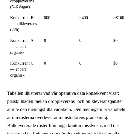
droppleverans
(5–6 dagar)
Konkurrent B
800
~400
~$160
— bulkleverans
(22h)
Konkurrent A
0
0
$0
— enbart
organisk
Konkurrent C
0
0
$0
— enbart
organisk
Tabellen illustrerar vad vår operativa data konsekvent visar:
prisskillnaden mellan droppleverans- och bulkleveranstjänster
är inte den meningsfulla variabeln. Den meningsfulla variabeln
är om rösterna överlever administratörens granskning.
Bulklevererade röster från unga konton misslyckas med det
testet med en frekvens som gör dem ekonomiskt irrationella