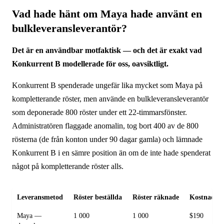
Vad hade hänt om Maya hade använt en
bulkleveransleverantör?
Det är en användbar mot­faktisk — och det är exakt vad
Konkurrent B modellerade för oss, oavsiktligt.
Konkurrent B spenderade ungefär lika mycket som Maya på
kompletterande röster, men använde en bulkleveransleverantör
som deponerade 800 röster under ett 22-timmars­fönster.
Administratören flaggade anomalin, tog bort 400 av de 800
rösterna (de från konton under 90 dagar gamla) och lämnade
Konkurrent B i en sämre position än om de inte hade spenderat
något på kompletterande röster alls.
Leveransmetod
Röster beställda
Röster räknade
Kostnad (u
Maya —
1 000
1 000
$190