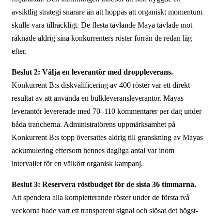
avsiktlig strategi snarare än att hoppas att organiskt momentum
skulle vara tillräckligt. De flesta tävlande Maya tävlade mot
räknade aldrig sina konkurrenters röster förrän de redan låg
efter.
Beslut 2: Välja en leverantör med droppleverans.
Konkurrent B:s diskvalificering av 400 röster var ett direkt
resultat av att använda en bulkleveransleverantör. Mayas
leverantör levererade med 70–110 kommentarer per dag under
båda trancherna. Administratörens uppmärksamhet på
Konkurrent B:s topp översattes aldrig till granskning av Mayas
ackumulering eftersom hennes dagliga antal var inom
intervallet för en välkört organisk kampanj.
Beslut 3: Reservera röstbudget för de sista 36 timmarna.
Att spendera alla kompletterande röster under de första två
veckorna hade vart ett transparent signal och slösat det högst­