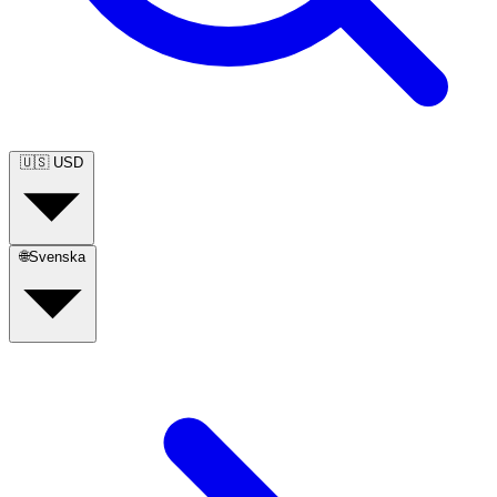
🇺🇸
USD
🌐
Svenska