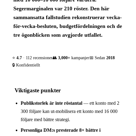
Segermarginalen var 210 röster. Den här
sammansatta fallstudien rekonstruerar vecka-
för-vecka-besluten, budgetfördelningen och de
tre ögonblicken som avgjorde utfallet.
⭐
4.7
· 112 recensioner
👥
3,000+
kampanjer
📅 Sedan
2018
🔒 Konfidentiellt
Viktigaste punkter
Publik­storlek är inte röstantal
— ett konto med 2
300 följare kan ut-mobilisera ett konto med 16 000
följare med bättre strategi.
Personliga DM:s presterade 8× bättre i