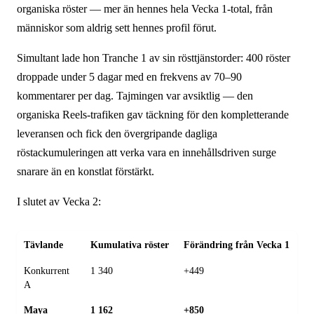
organiska röster — mer än hennes hela Vecka 1-total, från
människor som aldrig sett hennes profil förut.
Simultant lade hon Tranche 1 av sin röst­tjänst­order: 400 röster
droppade under 5 dagar med en frekvens av 70–90
kommentarer per dag. Tajmingen var avsiktlig — den
organiska Reels-trafiken gav täckning för den kompletterande
leveransen och fick den övergripande dagliga
röstackumuleringen att verka vara en innehålls­driven surge
snarare än en konstlat förstärkt.
I slutet av Vecka 2:
Tävlande
Kumulativa röster
Förändring från Vecka 1
Konkurrent
1 340
+449
A
Maya
1 162
+850