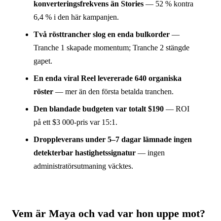
konverteringsfrekvens än Stories
— 52 % kontra
6,4 % i den här kampanjen.
Två röst­trancher slog en enda bulkorder
—
Tranche 1 skapade momentum; Tranche 2 stängde
gapet.
En enda viral Reel levererade 640 organiska
röster
— mer än den första betalda tranchen.
Den blandade budgeten var totalt $190
— ROI
på ett $3 000-pris var 15:1.
Droppleverans under 5–7 dagar lämnade ingen
detekterbar hastighetssignatur
— ingen
administratörs­utmaning väcktes.
Vem är Maya och vad var hon uppe mot?