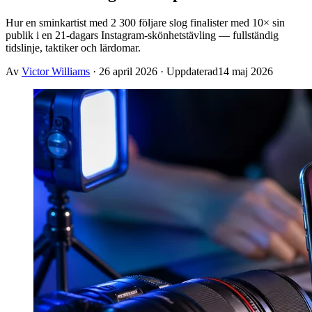
Hur en sminkartist med 2 300 följare slog finalister med 10× sin
publik i en 21-dagars Instagram-skönhets­tävling — fullständig
tidslinje, taktiker och lärdomar.
Av
Victor Williams
·
26 april 2026
· Uppdaterad
14 maj 2026