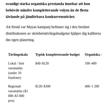
ovanligt starka organiska prestanda innebar att hon
behövde mindre kompletterande volym än de flesta
tävlande på jämförbara konkurrens­nivåer.
Att förstå var Mayas kampanj befinner sig i den bredare
distributionen av skönhets­tävlings­budgetar hjälper dig kalibrera
din egen planering.
Tävlingsskala
Typisk kompletterande budget
Organiska röst
Lokal / litet
$40–$120
100–400
varumärke
(under 10
finalister)
Regionalt
$120–$300
400–1 200
varumärke ($1
000–$3 000
pris)