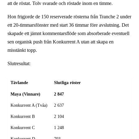
att de röstat. Tolv svarade och röstade inom en timme.
Hon frigjorde de 150 reserverade rösterna från Tranche 2 under
ett 20-timmars­fönster med start 36 timmar före avslutning. Det
skapade ett jämnt kommentars­flöde som absorberade eventuell
sen organisk push från Konkurrent A utan att skapa en
misstänkt topp.
Slutresultat:
Tävlande
Slutliga röster
Maya (Vinnare)
2 847
Konkurrent A (Tvåa)
2 637
Konkurrent B
2 104
Konkurrent C
1 248
Konkurrent D
703