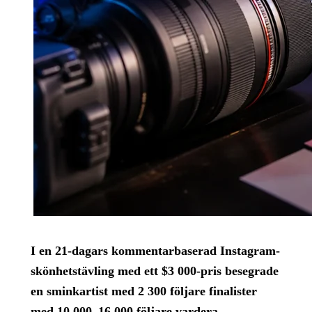
I en 21-dagars kommentarbaserad Instagram-
skönhets­tävling med ett $3 000-pris besegrade
en sminkartist med 2 300 följare finalister
med 10 000–16 000 följare vardera.