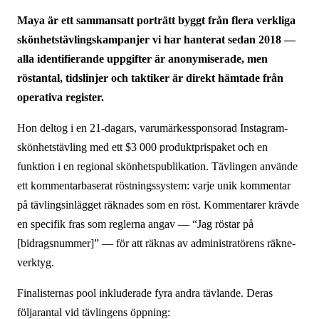
Maya är ett sammansatt porträtt byggt från flera verkliga
skönhets­tävlings­kampanjer vi har hanterat sedan 2018 —
alla identifierande uppgifter är anonymiserade, men
röstantal, tidslinjer och taktiker är direkt hämtade från
operativa register.
Hon deltog i en 21-dagars, varumärkessponsorad Instagram-
skönhets­tävling med ett $3 000 produktprispaket och en
funktion i en regional skönhets­publikation. Tävlingen använde
ett kommentarbaserat röstningssystem: varje unik kommentar
på tävlingsinlägget räknades som en röst. Kommentarer krävde
en specifik fras som reglerna angav — “Jag röstar på
[bidragsnummer]” — för att räknas av administratörens räkne­
verktyg.
Finalisternas pool inkluderade fyra andra tävlande. Deras
följarantal vid tävlingens öppning: