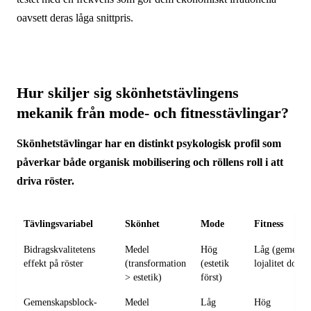
oavsett deras låga snittpris.
Hur skiljer sig skönhets­tävlingens
mekanik från mode- och fitnesstävlingar?
Skönhets­tävlingar har en distinkt psykologisk profil som
påverkar både organisk mobilisering och röllens roll i att
driva röster.
Tävlings­variabel
Skönhet
Mode
Fitness
Bidragskvalitetens
Medel
Hög
Låg (gemensk
effekt på röster
(transformation
(estetik
lojalitet domi
> estetik)
först)
Gemenskaps­block­
Medel
Låg
Hög