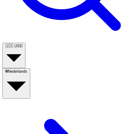
🇺🇸
USD
🌐
Nederlands