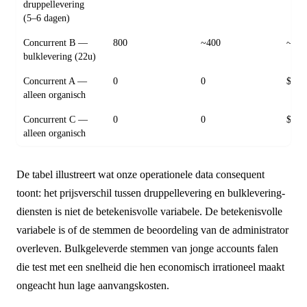
druppellevering
(5–6 dagen)
Concurrent B —
800
~400
~$16
bulklevering (22u)
Concurrent A —
0
0
$0
alleen organisch
Concurrent C —
0
0
$0
alleen organisch
De tabel illustreert wat onze operationele data consequent
toont: het prijsverschil tussen druppellevering en bulklevering-
diensten is niet de betekenisvolle variabele. De betekenisvolle
variabele is of de stemmen de beoordeling van de administrator
overleven. Bulkgeleverde stemmen van jonge accounts falen
die test met een snelheid die hen economisch irrationeel maakt
ongeacht hun lage aanvangskosten.