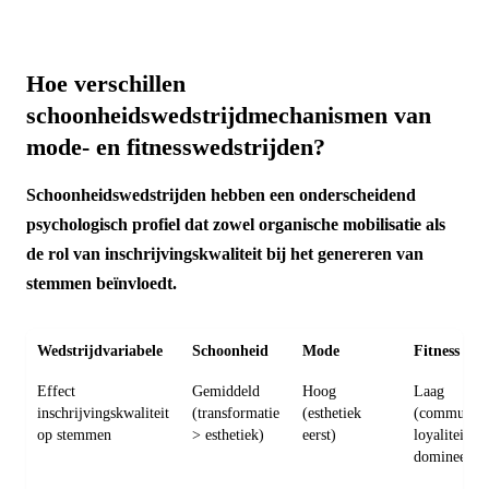
Hoe verschillen
schoonheidswedstrijdmechanismen van
mode- en fitnesswedstrijden?
Schoonheidswedstrijden hebben een onderscheidend
psychologisch profiel dat zowel organische mobilisatie als
de rol van inschrijvingskwaliteit bij het genereren van
stemmen beïnvloedt.
Wedstrijdvariabele
Schoonheid
Mode
Fitness
Effect
Gemiddeld
Hoog
Laag
inschrijvingskwaliteit
(transformatie
(esthetiek
(community
op stemmen
> esthetiek)
eerst)
loyaliteit
domineert)