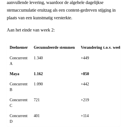
aanvullende levering, waardoor de algehele dagelijkse
stemaccumulatie eruitzag als een content-gedreven stijging in
plaats van een kunstmatig versterkte.
Aan het einde van week 2:
Deelnemer
Gecumuleerde stemmen
Verandering t.o.v. week 1
Concurrent
1.340
+449
A
Maya
1.162
+850
Concurrent
1.090
+442
B
Concurrent
721
+219
C
Concurrent
401
+114
D