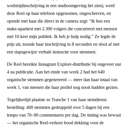
wedstrijdinschrijving in een studioomgeving liet zien), werd
deze Reel op haar telefoon opgenomen, ongeschreven, en
opende met haar die direct in de camera zegt: “Ik ben een
make-upartiest met 2.300 volgers die concurreert met mensen
met 10 keer mijn publiek. Ik heb je hulp nodig.” Ze legde de
prijs uit, toonde haar inschrijving in 8 seconden en sloot af met
een stapsgewijze verbale instructie voor stemmen.
De Reel bereikte Instagram Explore-distributie bij ongeveer uur
4 na publicatie. Aan het einde van week 2 had het 640
organische stemmen gegenereerd — meer dan haar totaal van
week 1, van mensen die haar profiel nog nooit hadden gezien.
Tegelijkertijd plaatste ze Tranche 1 van haar stemdienst-
bestelling: 400 stemmen gedruppeld over 5 dagen bij een
tempo van 70–90 commentaren per dag. De timing was bewust
— het organische Reel-verkeer bood dekking voor de