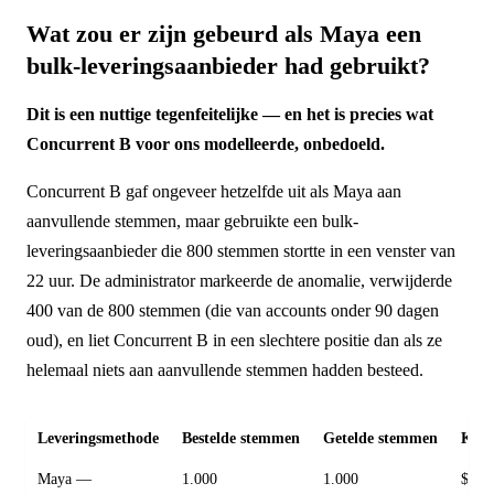
Wat zou er zijn gebeurd als Maya een
bulk-leveringsaanbieder had gebruikt?
Dit is een nuttige tegenfeitelijke — en het is precies wat
Concurrent B voor ons modelleerde, onbedoeld.
Concurrent B gaf ongeveer hetzelfde uit als Maya aan
aanvullende stemmen, maar gebruikte een bulk-
leveringsaanbieder die 800 stemmen stortte in een venster van
22 uur. De administrator markeerde de anomalie, verwijderde
400 van de 800 stemmen (die van accounts onder 90 dagen
oud), en liet Concurrent B in een slechtere positie dan als ze
helemaal niets aan aanvullende stemmen hadden besteed.
Leveringsmethode
Bestelde stemmen
Getelde stemmen
Kost
Maya —
1.000
1.000
$190