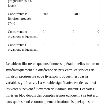
progressive (5 à 6
jours)
Concurrente B —
800
~400
~160
livraison groupée
(22h)
Concurrente A —
0
0
0 $
organique uniquement
Concurrente C —
0
0
0 $
organique uniquement
Le tableau illustre ce que nos données opérationnelles montrent
systématiquement : la différence de prix entre les services de
livraison progressive et de livraison groupée n’est pas la
variable significative. La variable significative est de savoir si
les votes survivent à l’examen de l’administrateur. Les votes
livrés en bloc depuis des comptes jeunes échouent à ce test à un
taux qui les rend économiquement irrationnels quel que soit