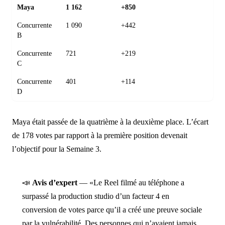
Maya
1 162
+850
Concurrente
1 090
+442
B
Concurrente
721
+219
C
Concurrente
401
+114
D
Maya était passée de la quatrième à la deuxième place. L’écart
de 178 votes par rapport à la première position devenait
l’objectif pour la Semaine 3.
📣
Avis d’expert
— «Le Reel filmé au téléphone a
surpassé la production studio d’un facteur 4 en
conversion de votes parce qu’il a créé une preuve sociale
par la vulnérabilité. Des personnes qui n’avaient jamais