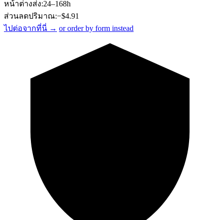
หน้าต่างส่ง:
24–168h
ส่วนลดปริมาณ:
−$
4.91
ไปต่อจากที่นี่ →
or order by form instead