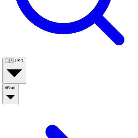
🇺🇸
USD
🌐
ไทย