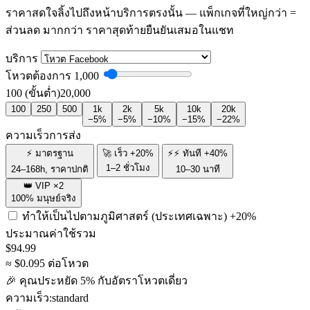
ราคาสดใจลิ้งไปถึงหน้าบริการตรงนั้น — แพ็กเกจที่ใหญ่กว่า =
ส่วนลด มากกว่า ราคาสุดท้ายยืนยันเสมอในแชท
บริการ
โหวตต้องการ
1,000
100 (ขั้นต่ำ)
20,000
100
250
500
1k
2k
5k
10k
20k
−5%
−5%
−10%
−15%
−22%
ความเร็วการส่ง
⚡ มาตรฐาน
🚀 เร็ว +20%
⚡⚡ ทันที +40%
1–2 ชั่วโมง
24–168h, ราคาปกติ
10–30 นาที
👑 VIP ×2
100% มนุษย์จริง
ทำให้เป็นไปตามภูมิศาสตร์ (ประเทศเฉพาะ)
+20%
ประมาณค่าใช้รวม
$
94.99
≈ $
0.095
ต่อโหวต
🎉 คุณประหยัด
5
% กับอัตราโหวตเดี่ยว
ความเร็ว:
standard