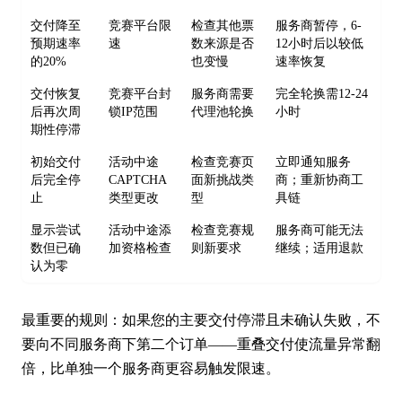
交付降至
竞赛平台限
检查其他票
服务商暂停，6-
预期速率
速
数来源是否
12小时后以较低
的20%
也变慢
速率恢复
交付恢复
竞赛平台封
服务商需要
完全轮换需12-24
后再次周
锁IP范围
代理池轮换
小时
期性停滞
初始交付
活动中途
检查竞赛页
立即通知服务
后完全停
CAPTCHA
面新挑战类
商；重新协商工
止
类型更改
型
具链
显示尝试
活动中途添
检查竞赛规
服务商可能无法
数但已确
加资格检查
则新要求
继续；适用退款
认为零
最重要的规则：如果您的主要交付停滞且未确认失败，不
要向不同服务商下第二个订单——重叠交付使流量异常翻
倍，比单独一个服务商更容易触发限速。