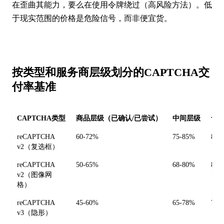
在歪曲其能力，要么在使用令牌绕过（高风险方法）。低
于现实范围的价格是危险信号，而非便宜货。
按类型和服务商层级划分的CAPTCHA交
付率基准
CAPTCHA类型
商品层级（已确认/已尝试）
中间层级
专
reCAPTCHA
60-72%
75-85%
88-
v2（复选框）
reCAPTCHA
50-65%
68-80%
82-
v2（图像网
格）
reCAPTCHA
45-60%
65-78%
75-
v3（隐形）