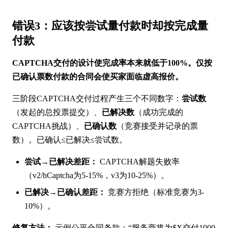
错误3：应该按尝试量付款时却按完成量
付款
CAPTCHA交付的设计使完成率本来就低于100%。仅按
已确认票数付款的合同会使买家面临虚高报价。
三阶段CAPTCHA交付过程产生三个不同数字：
尝试数
（发起的总投票提交）、
已解决数
（成功完成的
CAPTCHA挑战）、
已确认数
（竞赛接受并记录的票
数）。已确认≤已解决≤尝试数。
尝试→已解决差距：
CAPTCHA解题失败率
（v2/hCaptcha为5-15%，v3为10-25%）。
已解决→已确认差距：
竞赛方拒绝（标准竞赛为3-
10%）。
修复方法：
示例公平合同条款：“服务商将为$X交付1000