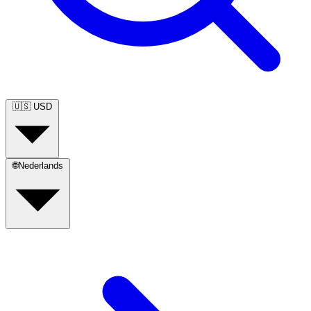
🇺🇸
USD
🌐
Nederlands