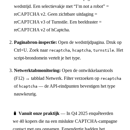
wedstrijd. Een selectievakje met “I’m not a robot” =
reCAPTCHA v2. Geen zichtbare uitdaging =
reCAPTCHA v3 of Turnstile. Een beeldraster =
reCAPTCHA v2 of hCaptcha.
Paginabron-inspectie:
Open de wedstrijdpagina. Druk op
Ctrl+U. Zoek naar
,
,
. Het
recaptcha
hcaptcha
turnstile
script-brondomein vertelt je het type.
Netwerktabmonitoring:
Open de ontwikkelaarstools
(F12) → tabblad Netwerk. Filter verzoeken op
recaptcha
of
— de API-eindpunten bevestigen het type
hcaptcha
nauwkeurig.
🧳
Vanuit onze praktijk
— In Q4 2025 enquêteerden
we 40 kopers die na een mislukte CAPTCHA-campagne
contact met ons opnamen. Eenendertig hadden het