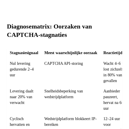
Diagnosematrix: Oorzaken van
CAPTCHA-stagnaties
Stagnasiesignaal
Meest waarschijnlijke oorzaak
Reactietijdlijn
Nul levering
CAPTCHA API-storing
Wacht 4–6 uur;
gedurende 2–4
lost zichzelf op
uur
in 80% van de
gevallen
Levering daalt
Snelheidsbeperking van
Aanbieder
naar 20% van
wedstrijdplatform
pauzeert,
verwacht
hervat na 6–12
uur
Cyclisch
Wedstrijdplatform blokkeert IP-
12–24 uur
hervatten en
bereiken
voor