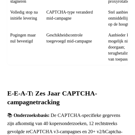
stagneren
proxyrotatie
Volledig stop na
CAPTCHA-type veranderd
Stel aanbieder
initiële levering
mid-campagne
onmiddellijk
op de hoogte
Pogingen maar
Geschikheidscontrole
Aanbieder kan
nul bevestigd
toegevoegd mid-campagne
mogelijk niet
doorgaan;
terugbetaling
van toepassing
E-E-A-T: Zes Jaar CAPTCHA-
campagnetracking
📚
Onderzoeksbasis:
De CAPTCHA-specifieke gegevens
zijn afkomstig van 40 kopersonderzoeken, 12 rechtstreeks
gevolgde reCAPTCHA v3-campagnes en 20+ v2/hCaptcha-