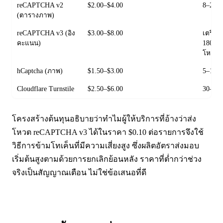
reCAPTCHA v2
$2.00–$4.00
8–20 ว
(ตารางภาพ)
reCAPTCHA v3 (อิง
$3.00–$8.00
เตรียม
คะแนน)
180 วิ
โหวต
hCaptcha (ภาพ)
$1.50–$3.00
5–15 ว
Cloudflare Turnstile
$2.50–$6.00
30–90 
โครงสร้างต้นทุนอธิบายว่าทำไมผู้ให้บริการที่อ้างว่าส่ง
โหวต reCAPTCHA v3 ได้ในราคา $0.10 ต่อรายการจึงใช้
วิธีการข้ามโทเค็นที่มีความเสี่ยงสูง ซึ่งผลิตอัตราส่งมอบ
เริ่มต้นสูงตามด้วยการยกเลิกย้อนหลัง ราคาที่ต่ำกว่าช่วง
จริงเป็นสัญญาณเตือน ไม่ใช่ข้อเสนอที่ดี