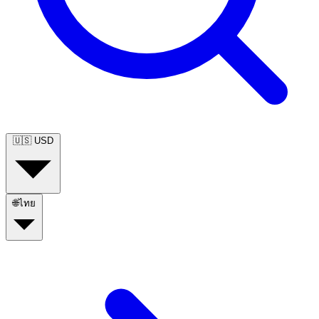
🇺🇸
USD
🌐
ไทย