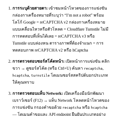
การระบุด้วยสายตา:
เข้าชมหน้าโหวตของการแข่งขัน
กล่องกาเครื่องหมายที่ระบุว่า “I’m not a robot” พร้อม
โลโก้ Google = reCAPTCHA v2 กล่องกาเครื่องหมาย
แบบเคลื่อนไหวหรือตัวโหลด = Cloudflare Turnstile ไม่มี
การทดสอบที่เห็นได้เลย = reCAPTCHA v3 หรือ
Turnstile แบบล่องหน ตารางภาพที่ต้องจำแนก = การ
ทดสอบภาพ reCAPTCHA v2 หรือ hCaptcha
การตรวจสอบซอร์สโค้ดหน้า:
เปิดหน้าการแข่งขัน คลิก
ขวา → ดูซอร์สโค้ด (หรือ Ctrl+U) ค้นหา
,
recaptcha
,
โดเมนซอร์สสคริปต์บอกประเภท
hcaptcha
turnstile
ให้คุณทราบ
การตรวจสอบแท็บ Network:
เปิดเครื่องมือนักพัฒนา
เบราว์เซอร์ (F12) → แท็บ Network โหลดหน้าโหวตของ
การแข่งขัน กรองคำขอด้วย
หรือ
recaptcha
hcaptcha
— โดเมนคำขอและ API endpoint ยืนยันประเภทอย่าง