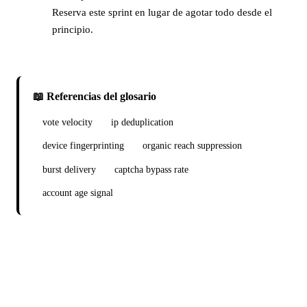
Reserva este sprint en lugar de agotar todo desde el
principio.
📖 Referencias del glosario
vote velocity
ip deduplication
device fingerprinting
organic reach suppression
burst delivery
captcha bypass rate
account age signal
¿Listo para lanzar tu campaña de
concurso en facebook?