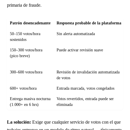
primaria de fraude.
Patrón desencadenante
Respuesta probable de la plataforma
¿
50–150 votos/hora
Sin alerta automatizada
N
sostenidos
150–300 votos/hora
Puede activar revisión suave
S
(pico breve)
g
s
300–600 votos/hora
Revisión de invalidación automatizada
D
de votos
600+ votos/hora
Entrada marcada, votos congelados
R
Entrega masiva nocturna
Votos revertidos, entrada puede ser
C
(1.000+ en 6 hrs)
eliminada
La solución:
Exige que cualquier servicio de votos con el que
trabajes entregue en un modelo de ritmo natural — típicamente