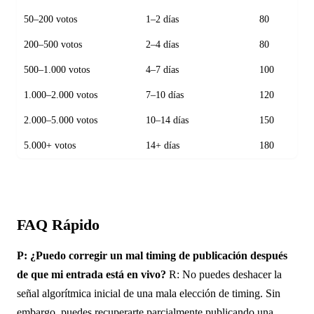
50–200 votos
1–2 días
80
200–500 votos
2–4 días
80
500–1.000 votos
4–7 días
100
1.000–2.000 votos
7–10 días
120
2.000–5.000 votos
10–14 días
150
5.000+ votos
14+ días
180
FAQ Rápido
P: ¿Puedo corregir un mal timing de publicación después
de que mi entrada está en vivo?
R: No puedes deshacer la
señal algorítmica inicial de una mala elección de timing. Sin
embargo, puedes recuperarte parcialmente publicando una