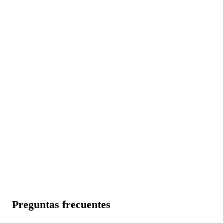
Votos reales, IPs únicas, entrega con CAPTCHA
verificado — respaldados por más de 8 años de
experiencia.
💬 Habla con nuestro equipo en vivo
→
Comprar votos de facebook →
⭐ 4.8 · 143 compradores verificados
Preguntas frecuentes