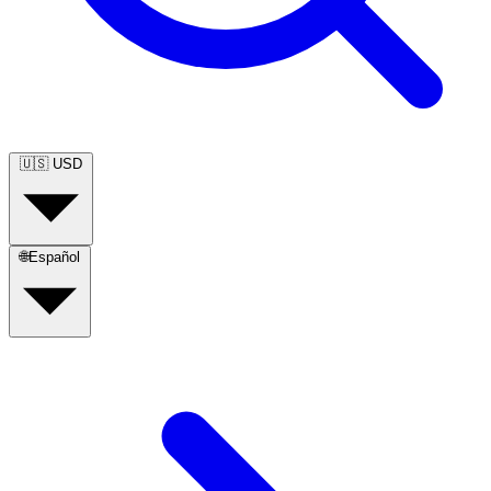
🇺🇸
USD
🌐
Español