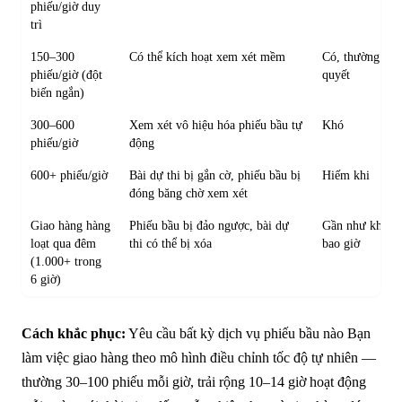
phiếu/giờ duy
trì
150–300
Có thể kích hoạt xem xét mềm
Có, thường tự g
phiếu/giờ (đột
quyết
biến ngắn)
300–600
Xem xét vô hiệu hóa phiếu bầu tự
Khó
phiếu/giờ
động
600+ phiếu/giờ
Bài dự thi bị gắn cờ, phiếu bầu bị
Hiếm khi
đóng băng chờ xem xét
Giao hàng hàng
Phiếu bầu bị đảo ngược, bài dự
Gần như không
loạt qua đêm
thi có thể bị xóa
bao giờ
(1.000+ trong
6 giờ)
Cách khắc phục:
Yêu cầu bất kỳ dịch vụ phiếu bầu nào Bạn
làm việc giao hàng theo mô hình điều chỉnh tốc độ tự nhiên —
thường 30–100 phiếu mỗi giờ, trải rộng 10–14 giờ hoạt động