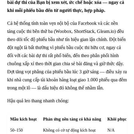
bài dự thi của Bạn bị xem xét, ức chế hoặc xóa — ngay cả
khi mỗi phiếu bầu đến từ người thực, hợp pháp.
Cả hệ thống tính toàn vẹn nội bộ của Facebook và các nền
tảng cuộc thi bên thứ ba (Woobox, ShortStack, Gleam.io) đều
theo dõi tốc độ phiếu bầu như tín hiệu gian lận chính. Đột biến
đột ngột là bất thường vì phiếu bầu cuộc thi hữu cơ, ngay cả
đối với các bài dự thi rất phổ biến, đến theo phân phối hình
chuông xấp xỉ theo thời gian chia sẻ bài đăng và giờ thức dậy.
Đợt tăng vọt phẳng của phiếu bầu lúc 3 giờ sáng — điều xảy ra
khi nhà cung cấp tài khoản hàng loạt giao 1.000 phiếu qua đêm
trong một lô — là dấu hiệu đỏ không thể nhầm lẫn.
Hậu quả leo thang nhanh chóng:
Mẫu kích hoạt
Phản ứng nền tảng có khả năng
Khôi phục có 
50–150
Không có cờ tự động kích hoạt
N/A