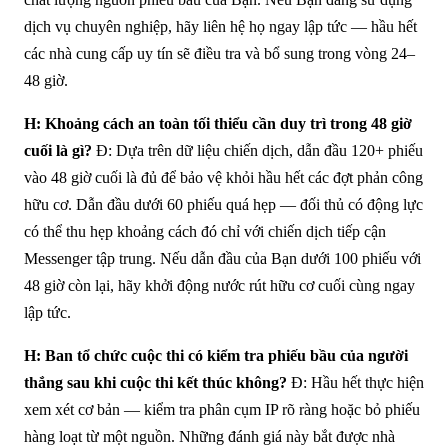
dịch vụ chuyên nghiệp, hãy liên hệ họ ngay lập tức — hầu hết
các nhà cung cấp uy tín sẽ điều tra và bổ sung trong vòng 24–
48 giờ.
H: Khoảng cách an toàn tối thiểu cần duy trì trong 48 giờ
cuối là gì?
Đ: Dựa trên dữ liệu chiến dịch, dẫn đầu 120+ phiếu
vào 48 giờ cuối là đủ để bảo vệ khỏi hầu hết các đợt phản công
hữu cơ. Dẫn đầu dưới 60 phiếu quá hẹp — đối thủ có động lực
có thể thu hẹp khoảng cách đó chỉ với chiến dịch tiếp cận
Messenger tập trung. Nếu dẫn đầu của Bạn dưới 100 phiếu với
48 giờ còn lại, hãy khởi động nước rút hữu cơ cuối cùng ngay
lập tức.
H: Ban tổ chức cuộc thi có kiểm tra phiếu bầu của người
thắng sau khi cuộc thi kết thúc không?
Đ: Hầu hết thực hiện
xem xét cơ bản — kiểm tra phân cụm IP rõ ràng hoặc bỏ phiếu
hàng loạt từ một nguồn. Những đánh giá này bắt được nhà