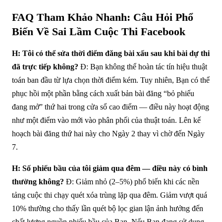
FAQ Tham Khảo Nhanh: Câu Hỏi Phổ
Biến Về Sai Lầm Cuộc Thi Facebook
H: Tôi có thể sửa thời điểm đăng bài xấu sau khi bài dự thi
đã trực tiếp không?
Đ: Bạn không thể hoàn tác tín hiệu thuật
toán ban đầu từ lựa chọn thời điểm kém. Tuy nhiên, Bạn có thể
phục hồi một phần bằng cách xuất bản bài đăng “bỏ phiếu
đang mở” thứ hai trong cửa sổ cao điểm — điều này hoạt động
như một điểm vào mới vào phân phối của thuật toán. Lên kế
hoạch bài đăng thứ hai này cho Ngày 2 thay vì chờ đến Ngày
7.
H: Số phiếu bầu của tôi giảm qua đêm — điều này có bình
thường không?
Đ: Giảm nhỏ (2–5%) phổ biến khi các nền
tảng cuộc thi chạy quét xóa trùng lặp qua đêm. Giảm vượt quá
10% thường cho thấy lần quét bộ lọc gian lận ảnh hưởng đến
chất lượng nguồn phiếu bầu của Bạn. Nếu Bạn đang sử dụng