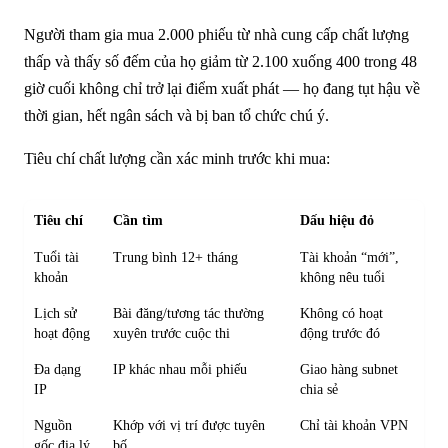
Người tham gia mua 2.000 phiếu từ nhà cung cấp chất lượng
thấp và thấy số đếm của họ giảm từ 2.100 xuống 400 trong 48
giờ cuối không chỉ trở lại điểm xuất phát — họ đang tụt hậu về
thời gian, hết ngân sách và bị ban tổ chức chú ý.
Tiêu chí chất lượng cần xác minh trước khi mua:
Tiêu chí
Cần tìm
Dấu hiệu đỏ
Tuổi tài
Trung bình 12+ tháng
Tài khoản “mới”,
khoản
không nêu tuổi
Lịch sử
Bài đăng/tương tác thường
Không có hoạt
hoạt động
xuyên trước cuộc thi
động trước đó
Đa dạng
IP khác nhau mỗi phiếu
Giao hàng subnet
IP
chia sẻ
Nguồn
Khớp với vị trí được tuyên
Chỉ tài khoản VPN
gốc địa lý
bố