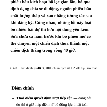
phiếu bầu kích hoạt bộ lọc gian lận, bỏ qua
định dạng chia sẻ di động, nguồn phiếu bầu
chất lượng thấp và xao nhãng tương tác sau
khi đăng ký. Cùng nhau, những lỗi này loại
bỏ nhiều bài dự thi hơn nội dung yếu kém.
Sửa chữa cả năm trước khi bỏ phiếu mở có
thể chuyển một chiến dịch thua thành một
chiến dịch thắng trong vòng 48 giờ.
⭐
4.8
· 143 đánh giá
👥
3,000+
chiến dịch
📅 Từ
2018
🔒 Bảo mật
Điểm chính
Thời điểm quyết định lượt tiếp cận
— đăng bài
dự thi ở giờ thấp điểm từ bỏ động lực thuật toán