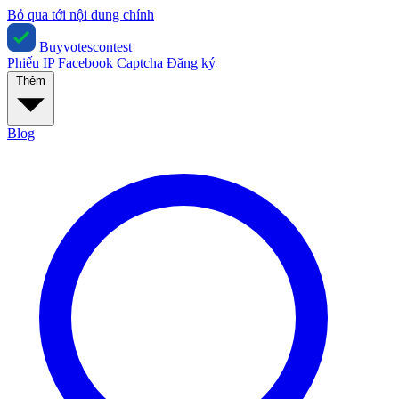
Bỏ qua tới nội dung chính
Buyvotescontest
Phiếu IP
Facebook
Captcha
Đăng ký
Thêm
Blog