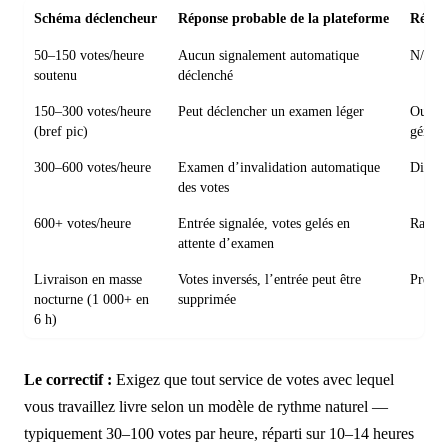
Schéma déclencheur
Réponse probable de la plateforme
Récupé
50–150 votes/heure
Aucun signalement automatique
N/A
soutenu
déclenché
150–300 votes/heure
Peut déclencher un examen léger
Oui, s
(bref pic)
généra
300–600 votes/heure
Examen d’invalidation automatique
Diffici
des votes
600+ votes/heure
Entrée signalée, votes gelés en
Rarem
attente d’examen
Livraison en masse
Votes inversés, l’entrée peut être
Presqu
nocturne (1 000+ en
supprimée
6 h)
Le correctif :
Exigez que tout service de votes avec lequel
vous travaillez livre selon un modèle de rythme naturel —
typiquement 30–100 votes par heure, réparti sur 10–14 heures