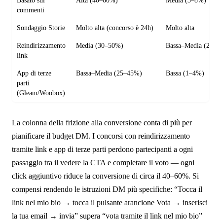
Basato sui
Alta (40–60%)
Media (3–8%)
commenti
Sondaggio Storie
Molto alta (concorso è 24h)
Molto alta
Reindirizzamento
Media (30–50%)
Bassa–Media (2–5
link
App di terze
Bassa–Media (25–45%)
Bassa (1–4%)
parti
(Gleam/Woobox)
La colonna della frizione alla conversione conta di più per
pianificare il budget DM. I concorsi con reindirizzamento
tramite link e app di terze parti perdono partecipanti a ogni
passaggio tra il vedere la CTA e completare il voto — ogni
click aggiuntivo riduce la conversione di circa il 40–60%. Si
compensi rendendo le istruzioni DM più specifiche: “Tocca il
link nel mio bio → tocca il pulsante arancione Vota → inserisci
la tua email → invia” supera “vota tramite il link nel mio bio”