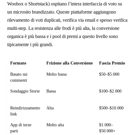
Woobox o Shortstack) ospitano l’intera interfaccia di voto su
un microsito brandizzato. Queste piattaforme aggiungono
rilevamento di voti duplicati, verifica via email e spesso verifica
multi-step. La resistenza alle frodi è più alta, la conversione
organica è più bassa e i pool di premi a questo livello sono
tipicamente i più grandi.
Formato
Frizione alla Conversione
Fascia Premio
R
Basato sui
Molto bassa
$50–$5.000
B
commenti
Sondaggio Storie
Bassa
$100–$2.000
M
Reindirizzamento
Alta
$500–$10.000
M
link
App di terze
Molto alta
$1.000–
A
parti
$50.000+