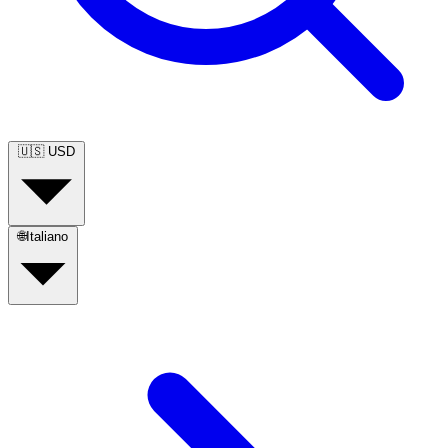
🇺🇸
USD
🌐
Italiano