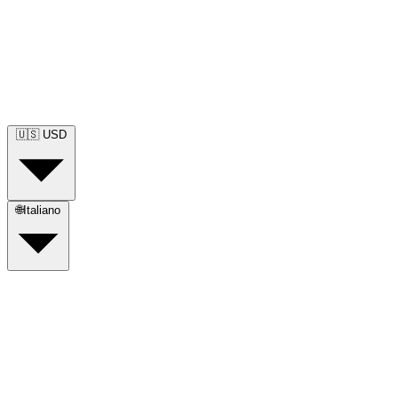
🇺🇸
USD
🌐
Italiano