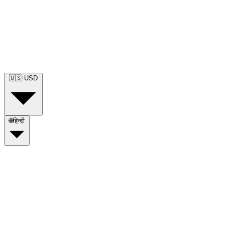
🇺🇸
USD
🌐
हिन्दी