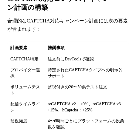
ン計画の構築
合理的なCAPTCHA対応キャンペーン計画には次の要素
が含まれます：
計画要素
推奨事項
CAPTCHA特定
注文前にDevToolsで確認
プロバイダー選
特定されたCAPTCHAタイプへの明示的
択
サポート
ボリュームテス
監視付きの20〜50票テスト注文
ト
配信タイムライ
reCAPTCHA v2：+0%、reCAPTCHA v3：
ン
+15%、hCaptcha：+25%
監視頻度
4〜6時間ごとにプラットフォームの投票
数を確認