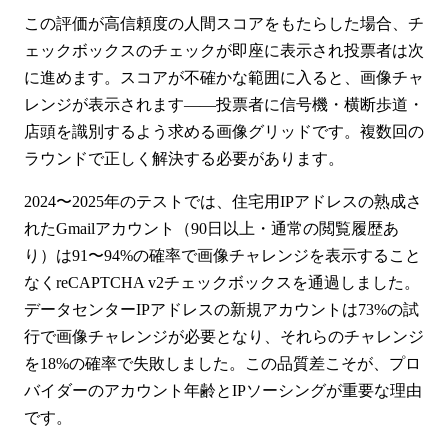
この評価が高信頼度の人間スコアをもたらした場合、チ
ェックボックスのチェックが即座に表示され投票者は次
に進めます。スコアが不確かな範囲に入ると、画像チャ
レンジが表示されます——投票者に信号機・横断歩道・
店頭を識別するよう求める画像グリッドです。複数回の
ラウンドで正しく解決する必要があります。
2024〜2025年のテストでは、住宅用IPアドレスの熟成さ
れたGmailアカウント（90日以上・通常の閲覧履歴あ
り）は91〜94%の確率で画像チャレンジを表示すること
なくreCAPTCHA v2チェックボックスを通過しました。
データセンターIPアドレスの新規アカウントは73%の試
行で画像チャレンジが必要となり、それらのチャレンジ
を18%の確率で失敗しました。この品質差こそが、プロ
バイダーのアカウント年齢とIPソーシングが重要な理由
です。