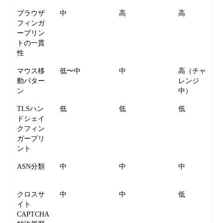
ブラウザ
中
高
高
フィンガ
ープリン
トの一貫
性
マウス移
低〜中
中
高（チャ
動パター
レンジ
ン
中）
TLSハン
低
低
低
ドシェイ
クフィン
ガープリ
ント
ASN分類
中
中
中
クロスサ
中
中
低
イト
CAPTCHA