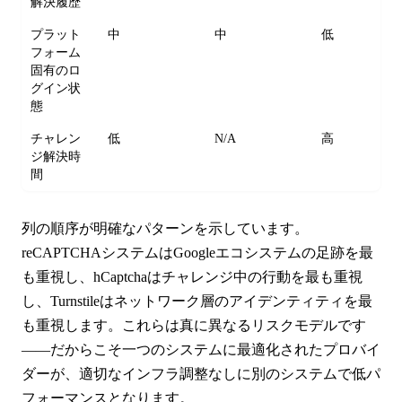
解決履歴
プラット
中
中
低
フォーム
固有のロ
グイン状
態
チャレン
低
N/A
高
N
ジ解決時
間
列の順序が明確なパターンを示しています。
reCAPTCHAシステムはGoogleエコシステムの足跡を最
も重視し、hCaptchaはチャレンジ中の行動を最も重視
し、Turnstileはネットワーク層のアイデンティティを最
も重視します。これらは真に異なるリスクモデルです
——だからこそ一つのシステムに最適化されたプロバイ
ダーが、適切なインフラ調整なしに別のシステムで低パ
フォーマンスとなります。