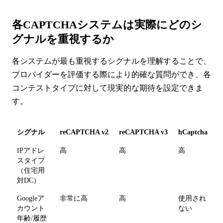
各CAPTCHAシステムは実際にどのシ
グナルを重視するか
各システムが最も重視するシグナルを理解することで、
プロバイダーを評価する際により的確な質問ができ、各
コンテストタイプに対して現実的な期待を設定できま
す。
シグナル
reCAPTCHA v2
reCAPTCHA v3
hCaptcha
T
IPアドレ
高
高
高
スタイプ
（住宅用
対DC）
Googleア
非常に高
高
使用され
カウント
ない
年齢/履歴