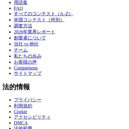
用語集
FAQ
すべてのコンテスト（A–Z）
米国コンテスト（州別）
調査方法
2026年業界レポート
創業者について
当社 vs 他社
チーム
私たちの歩み
お客様の声
Comparisons
サイトマップ
法的情報
プライバシー
利用規約
Cookie
アクセシビリティ
DMCA
法的範囲