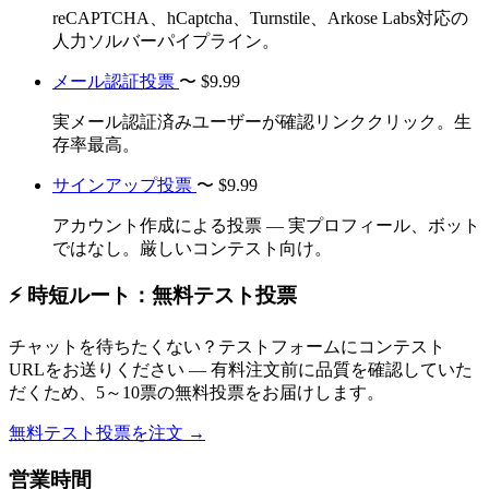
reCAPTCHA、hCaptcha、Turnstile、Arkose Labs対応の
人力ソルバーパイプライン。
メール認証投票
〜
$9.99
実メール認証済みユーザーが確認リンククリック。生
存率最高。
サインアップ投票
〜
$9.99
アカウント作成による投票 — 実プロフィール、ボット
ではなし。厳しいコンテスト向け。
⚡ 時短ルート：無料テスト投票
チャットを待ちたくない？テストフォームにコンテスト
URLをお送りください — 有料注文前に品質を確認していた
だくため、5～10票の無料投票をお届けします。
無料テスト投票を注文 →
営業時間