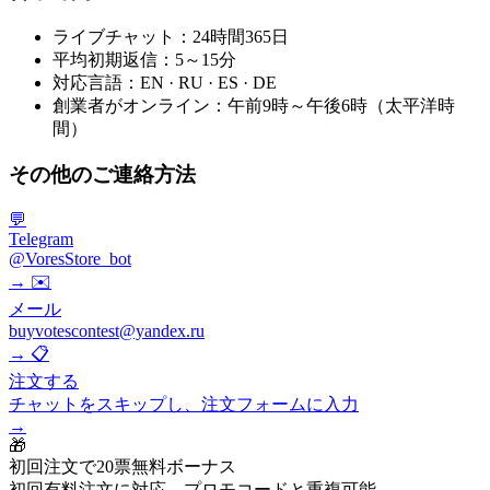
ライブチャット：
24時間365日
平均初期返信：
5～15分
対応言語：
EN · RU · ES · DE
創業者がオンライン：
午前9時～午後6時（太平洋時
間）
その他のご連絡方法
💬
Telegram
@VoresStore_bot
→
✉️
メール
buyvotescontest@yandex.ru
→
📋
注文する
チャットをスキップし、注文フォームに入力
→
🎁
初回注文で20票無料ボーナス
初回有料注文に対応。プロモコードと重複可能。