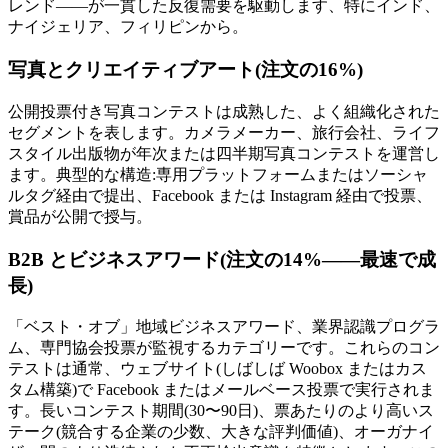
レンド――が一貫した反復需要を駆動します、特にインド、
ナイジェリア、フィリピンから。
写真とクリエイティブアート(注文の16%)
公開投票付き写真コンテストは成熟した、よく組織化された
セグメントを表します。カメラメーカー、旅行会社、ライフ
スタイル出版物が年次または四半期写真コンテストを運営し
ます。典型的な構造:専用プラットフォームまたはソーシャ
ルタグ経由で提出、Facebook または Instagram 経由で投票、
賞品が公開で授与。
B2B とビジネスアワード(注文の14%――最速で成
長)
「ベスト・オブ」地域ビジネスアワード、業界認識プログラ
ム、専門協会投票が監視するカテゴリーです。これらのコン
テストは通常、ウェブサイト(しばしば Woobox またはカス
タム構築)で Facebook またはメールベース投票で実行されま
す。長いコンテスト期間(30〜90日)、票あたりのより高いス
テーク(競合する企業の少数、大きな評判価値)、オーガナイ