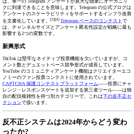
は、単一の Telegram アンケートが莫大な聴衆にオーガニッ
クに到達できることを意味します。Telegram の公式ブログは
アンケートのスケーラビリティをサポートするインフラ改善
[3][4]
を文書化しています。
Telegram ベースのコンテスト
で
は、チャンネルサイズとアンケート匿名性設定が戦略に最も
影響する2つの変数です。
新興形式
TikTok は堅牢なネイティブ投票機能を欠いていますが、コ
メント数とデュエットベース競争形式が成長しています。
YouTube のコミュニティアンケート機能はクリエイターエコ
ノミーのファン投票コンテストに使用されています。
CAPTCHA 保護コンテストプラットフォーム
――投票にチャ
レンジ・レスポンスゲートを追加する第三者ツール――は独
自の配信複雑性を持つ別カテゴリーで、これは
下の反不正セ
クション
で扱います。
反不正システムは2024年からどう変わ
ったか?