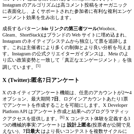
Instagram のアルゴリズムは高コメント投稿をオーガニック
に表面化し、よくサポートされた参加者に有利な複利エンゲ
ージメント効果を生み出します。
成長するパターン:
bio リンクの第三者ツール
(Woobox、
Gleam、ShortStack)はブランドの Web サイトに埋め込まれ、
Instagram のネイティブシステムから独立して票を追跡しま
す。これは主催者により多くの制御とより良い分析を与えま
す。Instagram の公式クリエイターガイダンスは、Meta のよ
り広い政策姿勢と一致して「真正なエンゲージメント」を強
[5]
調しています。
X (Twitter):匿名7日アンケート
X のネイティブアンケート機能は、任意のアカウントが2〜4
オプション、最大期間
7日
、ログインアカウントあたり1票
でアンケートを作成することを可能にします。X Developer
Platform API はアンケート作成と結果へのプログラマティッ
[6]
クアクセスを提供します。
X コンテスト体験を定義する3
つの機械的事実:アンケートは
設計上匿名
(投票者が公開で見
えない)、
7日最大
はより長いコンテストを複数サイクルに