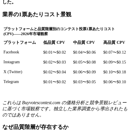
した。
業界の1票あたりコスト景観
プラットフォームと品質階層別のコンテスト投票1票あたりコスト
(CPV)――2026年市場観察
プラットフォーム
低品質 CPV
中品質 CPV
高品質 CPV
Facebook
$0.01〜$0.02
$0.04〜$0.06
$0.07〜$0.12
Instagram
$0.02〜$0.03
$0.05〜$0.08
$0.09〜$0.15
X (Twitter)
$0.02〜$0.04
$0.06〜$0.09
$0.10〜$0.18
Telegram
$0.01〜$0.02
$0.03〜$0.05
$0.06〜$0.10
これらは Buyvotescontest.com の価格分析と競争景観レビュー
に基づく市場観察です。独立した業界調査から導出されたも
のではありません。
なぜ品質階層が存在するか