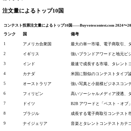
注文量によるトップ10国
コンテスト投票注文量によるトップ10国――Buyvotescontest.com 2024〜20
ランク
国
備考
1
アメリカ合衆国
最大の単一市場、電子商取引、タ
2
イギリス
強いブランドアワードと地元ビ
3
インド
最速で成長する市場、タレント
4
カナダ
米国に類似のコンテストタイプ
5
オーストラリア
強い写真と小規模ビジネスコン
6
フィリピン
高いソーシャルメディア浸透、
7
ドイツ
B2B アワードと「ベスト・オ
8
ブラジル
成長する電子商取引コンテスト市場、I
9
ナイジェリア
音楽とタレントコンテストカテゴリー