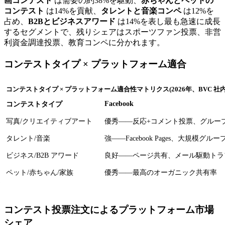
画コンテスト
は需要の約38%を駆動、
赤ちゃんとペットの
コンテスト
は14%を貢献、
タレントと音楽コンペ
は12%を
占め、
B2Bとビジネスアワード
は14%を表し最も急速に成長
するセグメントで、残りシェアはスポーツファン投票、非営
利資金調達投票、教育コンペに分かれます。
コンテストタイプ × プラットフォーム適合
コンテストタイプ × プラットフォーム適合性マトリクス(2026年、BVC 社
Facebook
コンテストタイプ
写真/クリエイティブアート
優秀――反応+コメント投票、グルー
タレント/音楽
強――Facebook Pages、大規模グルー
ビジネス/B2B アワード
良好――ページ共有、メール駆動トラ
ペット/赤ちゃん/家族
優秀――最高のオーガニック共有率
コンテスト投票注文によるプラットフォーム市場
シェア