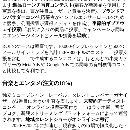
ます:
製品ローンチ写真コンテスト
(顧客が新製品を使用して
写真を提出、票が注目ユーザーと賞品を決定)、
ブランドア
ンバサダーコンペ
(応募者がインフルエンサーロールのため
に競争、公開投票が獲得メディアを作成)、
季節的ギブアウ
ェイ投票
(「お気に入りの商品に投票」キャンペーンが同時
にエンゲージメントとメール獲得を駆動)。
ROI のケースは率直です。10,000インプレッションと500の
メールサインアップを合計150〜300ドルのコスト――投票支
援を含む――で生成するコンテストは、ほとんどの小売カテ
ゴリーの Meta Ads や Google Ads での同等の有料獲得コスト
と比較して有利です。
音楽とエンタメ(注文の18%)
独立ミュージシャン、レーベル、タレントコンペオーガナイ
ザーが2番目に大きい垂直を表します。
未契約アーティスト
コンペ
――オンライン投票要素付き――はラジオ局、音楽
ブログ、新興ストリーミングプラットフォームによって運営
されます。
地域タレントショーがオンラインに移行
――2020〜2022年に加速し、現在多くの市場で恒久化したト