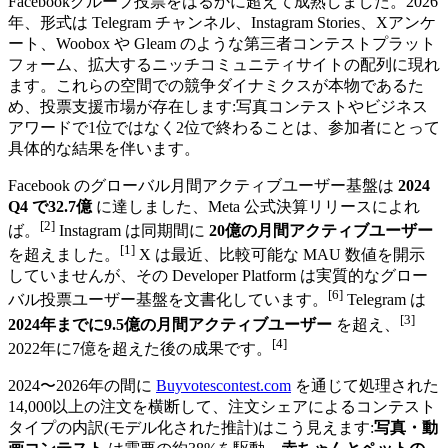
Facebookグループ投票をはるかに超えて成熟しました。2026
年、形式は Telegram チャンネル、Instagram Stories、Xアンケ
ート、Woobox や Gleam のような第三者コンテストプラット
フォーム、拡大するニッチコミュニティサイトの配列に現れ
ます。これらの空間での競争ダイナミクスが本物であるた
め、投票支援市場が存在します:写真コンテストやビジネス
アワードで1位ではなく2位で終わることは、参加者にとって
具体的な結果を伴います。
Facebook のグローバル月間アクティブユーザー基盤は
2024
Q4 で32.7億
に達しました、Meta 公式決算リリースによれ
[2]
ば。
Instagram は同期間に
20億の月間アクティブユーザー
[1]
を超えました。
X は最近、比較可能な MAU 数値を開示
していませんが、その Developer Platform は実質的なグロー
[6]
バル投票ユーザー基盤を文書化しています。
Telegram は
[3]
2024年までに9.5億の月間アクティブユーザー
を超え、
[4]
2022年に7億を超えた後の成果です。
2024〜2026年の間に
Buyvotescontest.com
を通じて処理された
14,000以上の注文を横断して、注文シェアによるコンテスト
タイプの内訳(モデル化された推計)はこう見えます:
写真・動