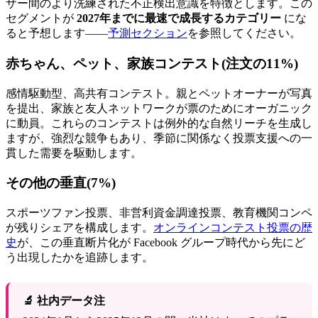
ザー間のより洗練された不正検出意識を特徴とします。この
セグメントが
2027年までに最速で成長するカテゴリー
にな
ると予想します――
予測セクション
を参照してください。
赤ちゃん、ペット、家族コンテスト(注文の11%)
感情駆動型、高共有コンテスト。親とペットオーナーが写真
を提出、家族と友人ネットワークが票のためにオーガニック
に動員。これらのコンテストは例外的な自然リーチを生成し
ますが、強烈な競争もあり、季節に関係なく投票支援への一
貫した需要を駆動します。
その他の垂直(7%)
スポーツファン投票、非営利資金調達投票、教育機関コンペ
が残りシェアを構成します。
オンラインコンテスト投票の歴
史
が、この垂直断片化が Facebook グループ時代から先にど
う出現したかを追跡します。
🔬 社内データ注