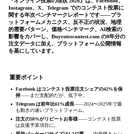
『オンライン投票の現状 2026』は、Facebook、
Instagram、X、Telegram でのコンテスト投票に
関する年次ベンチマークレポートです――プラ
ットフォームメカニクス、反不正の状況、地理
的需要パターン、価格ベンチマーク、AI検索の
影響をカバーし、Buyvotescontest.com の8年分の
注文データに加え、プラットフォーム公開情報
を基にしています。
重要ポイント
Facebook はコンテスト投票注文シェアの42%を保
持
――まだ支配的だが、低下中。
Telegram は前年比61%成長
――2024〜2025年で最
も動きの速いプラットフォーム。
注文の58%がリピートお客様
――コンテスト投票
は反復予算項目に。
平均パッケージサイズは1,247票
――中規模キャン