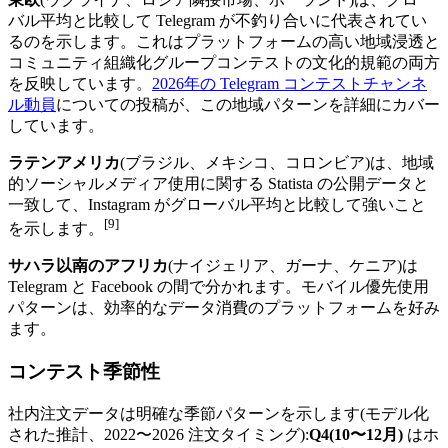
バル平均と比較して Telegram が不釣り合いに代表されてい
るのを示します。これはプラットフォームの高い地域浸透と
コミュニティ組織化グループコンテストの文化的規範の両方
を反映しています。
2026年の Telegram コンテストチャンネ
ル動員
についての投稿が、この地域パターンを詳細にカバー
しています。
ラテンアメリカ
(ブラジル、メキシコ、コロンビア)は、地域
的ソーシャルメディア使用に関する Statista の公開データと
一致して、Instagram がグローバル平均と比較して強いこと
[9]
を示します。
サハラ以南のアフリカ
(ナイジェリア、ガーナ、ケニア)は
Telegram と Facebook の間で分かれます。モバイル優先使用
パターンは、効率的なデータ消費のプラットフォームを好み
ます。
コンテスト季節性
社内注文データは明確な季節パターンを示します(モデル化
された推計、2022〜2026 注文タイミング):
Q4(10〜12月)
はホ