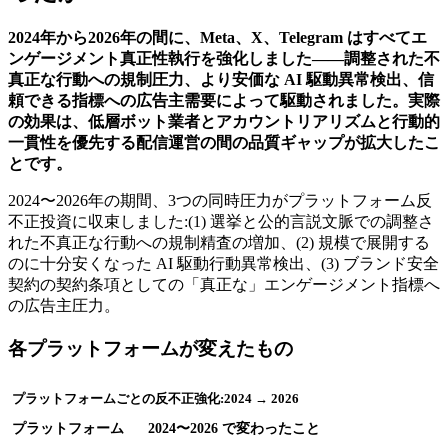
2024年から2026年の間に、Meta、X、Telegram はすべてエ
ンゲージメント真正性執行を強化しました――調整された不
真正な行動への規制圧力、より安価な AI 駆動異常検出、信
頼できる指標への広告主需要によって駆動されました。実際
の効果は、低層ボット業者とアカウントリアリズムと行動的
一貫性を優先する配信運営の間の品質ギャップが拡大したこ
とです。
2024〜2026年の期間、3つの同時圧力がプラットフォーム反
不正投資に収束しました:(1) 選挙と公的言説文脈での調整さ
れた不真正な行動への規制精査の増加、(2) 規模で展開する
のに十分安くなった AI 駆動行動異常検出、(3) ブランド安全
契約の契約条項としての「真正な」エンゲージメント指標へ
の広告主圧力。
各プラットフォームが変えたもの
プラットフォームごとの反不正強化:2024 → 2026
プラットフォーム
2024〜2026 で変わったこと