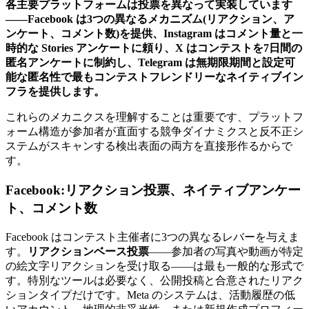
各主要プラットフォームは投票を異なって実装しています
――Facebook は3つの異なるメカニズム(リアクション、ア
ンケート、コメント数)を提供、Instagram はコメント量と一
時的な Stories アンケートに頼り、X はコンテストを7日間の
匿名アンケートに制約し、Telegram は無期限期間と設定可
能な匿名性で最もコンテストフレンドリーなネイティブイン
フラを提供します。
これらのメカニクスを理解することは重要です、プラットフ
ォーム構造が参加者が直面する競争ダイナミクスと反不正シ
ステムがスキャンする検出表面の両方を直接形作るからで
す。
Facebook:リアクション投票、ネイティブアンケー
ト、コメント数
Facebook はコンテスト主催者に3つの異なるレバーを与えま
す。
リアクションベース投票
――参加者の写真や動画が特定
の絵文字リアクションを受け取る――は最も一般的な形式で
す。特別なツールは必要なく、公開投稿と合意されたリアク
ションタイプだけです。Meta のシステムは、活動履歴の低