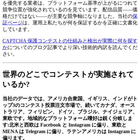
を優先する業者は、プラットフォーム基準が上がるにつれて
競争位置が強化されているのを見ています。配信品質――価
格だけではない――が主要な競争軸になりました。当社の
保
証ページ
は、運用上私たちが何を保証するかを正確に文書化
しています。
CAPTCHA 保護コンテストの仕組みと検出が実際に何を探す
か
についてのブログ記事でより深い技術的内訳を読んでくだ
さい。
世界のどこでコンテストが実施されて
いるか?
当社のデータでは、アメリカ合衆国、イギリス、インドがト
ップ3のコンテスト投票注文市場で、続いてカナダ、オース
トラリア、フィリピン、ドイツ、ブラジル、ナイジェリア、
東欧です。地域的なプラットフォーム嗜好は鋭く分岐しま
す:北米と西欧は Facebook と Instagram に偏り、東欧と
MENA は Telegram に偏り、ラテンアメリカは Instagram に
偏ります。