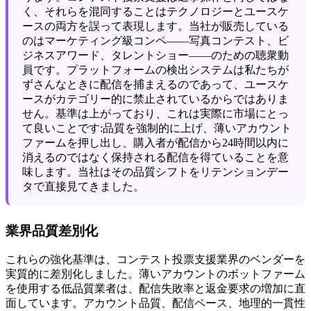
く、それらを混同することはテクノロジーとユースケ
ースの両方を誤って表現します。当社が販売している
のはマーケティング級コンペ――写真コンテスト、ビ
ジネスアワード、タレントショー――のための聴衆動
員です。プラットフォームの検出システムは私たちが
ずさんなときに配信を捕まえるのであって、ユースケ
ースがカテゴリー的に禁止されているからではありま
せん。基準は上がっており、これは実際に市場にとっ
て良いことです:品質を強制的に上げ、薄いアカウント
ファームを押し出し、購入者が配信から24時間以内に
消えるのではなく保持される配信を得ていることを意
味します。当社はその品質シフトをリテンションデー
タで直接見てきました。
業界品質差別化
これらの強化基準は、コンテスト投票支援業界のベンダーを
実質的に差別化しました。薄いアカウントのボットファーム
を使用する低品質業者は、配信失敗率と返金要求の増加に直
面しています。アカウント品質、配信ペース、地理的一貫性