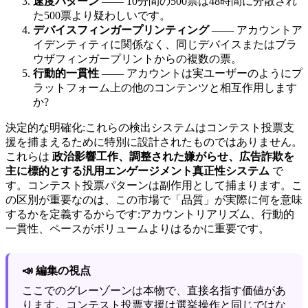
速度パターン
―― 10分間の500票は48時間に分散され
た500票より疑わしいです。
デバイスフィンガープリンティング
―― アカウントア
イデンティティに関係なく、同じデバイスまたはブラ
ウザフィンガープリントからの複数の票。
行動的一貫性
―― アカウントは実ユーザーのようにプ
ラットフォーム上の他のコンテンツと相互作用します
か?
決定的な明確化:これらの検出システムはコンテスト投票支
援を捕まえるために特別に設計されたものではありません。
これらは
政治影響工作、調整された嫌がらせ、広告詐欺を
主に標的とする汎用エンゲージメント真正性システム
で
す。コンテスト投票パターンは副作用として捕まります。こ
の区別が重要なのは、この市場で「品質」が実際に何を意味
するかを定義するからです:アカウントリアリズム、行動的
一貫性、ペースがボリュームよりはるかに重要です。
📣 編集の視点
ここでのグレーゾーンは本物で、直接名指す価値があ
ります。コンテスト投票支援は選挙操作と同じではな