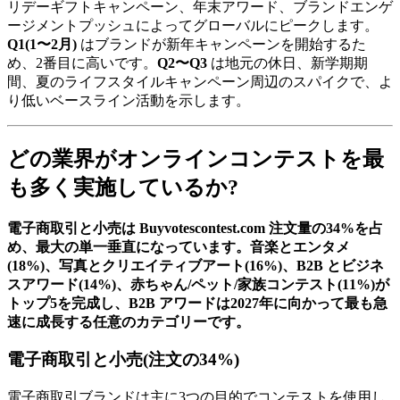
リデーギフトキャンペーン、年末アワード、ブランドエンゲ
ージメントプッシュによってグローバルにピークします。
Q1(1〜2月)
はブランドが新年キャンペーンを開始するた
め、2番目に高いです。
Q2〜Q3
は地元の休日、新学期期
間、夏のライフスタイルキャンペーン周辺のスパイクで、よ
り低いベースライン活動を示します。
どの業界がオンラインコンテストを最
も多く実施しているか?
電子商取引と小売は Buyvotescontest.com 注文量の34%を占
め、最大の単一垂直になっています。音楽とエンタメ
(18%)、写真とクリエイティブアート(16%)、B2B とビジネ
スアワード(14%)、赤ちゃん/ペット/家族コンテスト(11%)が
トップ5を完成し、B2B アワードは2027年に向かって最も急
速に成長する任意のカテゴリーです。
電子商取引と小売(注文の34%)
電子商取引ブランドは主に3つの目的でコンテストを使用し