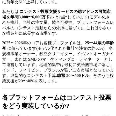
に前年比61%上昇しています。
私たちは
コンテスト投票支援サービスの総アドレス可能市
場を年間3,000〜6,000万ドル
と推計しています(モデル化さ
れた推計、当社の注文量、競合可視性、プラットフォームレ
ベルのコンテスト活動からの外挿に基づく)。これは小さい
が構造的に成長する市場です。
2025〜2026年のコアお客様プロファイルは、
25〜44歳の年齢
帯
に偏っています(モデル化された推計で注文の約62%)、小
規模事業オーナー、独立クリエイター、イベントオーガナイ
ザー、または SMB のマーケティングコーディネーターとし
て運営しています。地理的集中は最初に英語圏市場に落ち、
インド、フィリピン、ブラジルが強い二次市場となっていま
す。典型的なコンテスト予算:
総額 50〜500ドル
、そのうち投
票支援が20〜40%を表します。
各プラットフォームはコンテスト投票
をどう実装しているか?