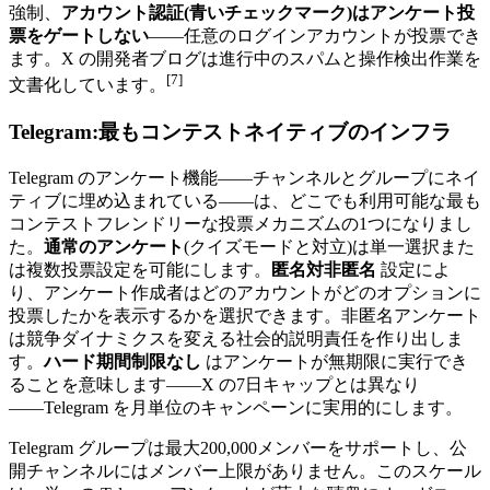
強制、
アカウント認証(青いチェックマーク)はアンケート投
票をゲートしない
――任意のログインアカウントが投票でき
ます。X の開発者ブログは進行中のスパムと操作検出作業を
[7]
文書化しています。
Telegram:最もコンテストネイティブのインフラ
Telegram のアンケート機能――チャンネルとグループにネイ
ティブに埋め込まれている――は、どこでも利用可能な最も
コンテストフレンドリーな投票メカニズムの1つになりまし
た。
通常のアンケート
(クイズモードと対立)は単一選択また
は複数投票設定を可能にします。
匿名対非匿名
設定によ
り、アンケート作成者はどのアカウントがどのオプションに
投票したかを表示するかを選択できます。非匿名アンケート
は競争ダイナミクスを変える社会的説明責任を作り出しま
す。
ハード期間制限なし
はアンケートが無期限に実行でき
ることを意味します――X の7日キャップとは異なり
――Telegram を月単位のキャンペーンに実用的にします。
Telegram グループは最大200,000メンバーをサポートし、公
開チャンネルにはメンバー上限がありません。このスケール