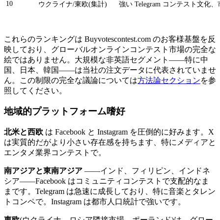
10
ウクライナ/東欧(集計)
強い Telegram コンテスト
これらのランキングは Buyvotescontest.com のお客様基盤を反
映しており、グローバルオンラインコンテスト市場の完全な
絵ではありません。大規模な非英語セグメント――特に中
国、日本、韓国――は当社の注文データに代表されていませ
ん。この制限の完全な議論については
方法論セクション
を参
照してください。
地域的プラットフォーム嗜好
北米と西欧
は Facebook と Instagram を圧倒的に好みます。X
は実質的だがより小さい存在感を持ちます、特にメディアと
エンタメ業界コンテストで。
南アジアと東南アジア
――インド、フィリピン、インドネ
シア――Facebook はコミュニティコンテストで支配的なま
まです。Telegram は急速に成長しており、特に音楽とタレン
トコンペで。Instagram は都市人口統計で強いです。
東欧
(ウクライナ、ロシア隣接市場、ポーランド)は、グロー