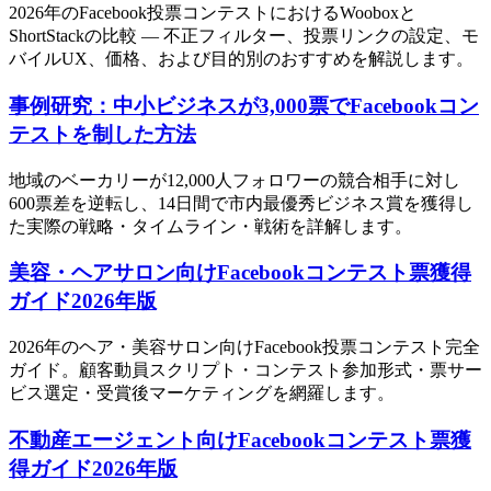
2026年のFacebook投票コンテストにおけるWooboxと
ShortStackの比較 — 不正フィルター、投票リンクの設定、モ
バイルUX、価格、および目的別のおすすめを解説します。
事例研究：中小ビジネスが3,000票でFacebookコン
テストを制した方法
地域のベーカリーが12,000人フォロワーの競合相手に対し
600票差を逆転し、14日間で市内最優秀ビジネス賞を獲得し
た実際の戦略・タイムライン・戦術を詳解します。
美容・ヘアサロン向けFacebookコンテスト票獲得
ガイド2026年版
2026年のヘア・美容サロン向けFacebook投票コンテスト完全
ガイド。顧客動員スクリプト・コンテスト参加形式・票サー
ビス選定・受賞後マーケティングを網羅します。
不動産エージェント向けFacebookコンテスト票獲
得ガイド2026年版