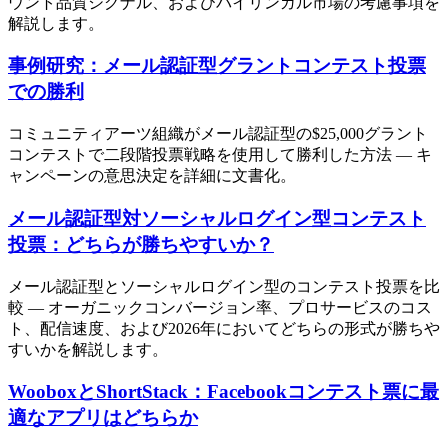
ウント品質シグナル、およびバイリンガル市場の考慮事項を
解説します。
事例研究：メール認証型グラントコンテスト投票
での勝利
コミュニティアーツ組織がメール認証型の$25,000グラント
コンテストで二段階投票戦略を使用して勝利した方法 — キ
ャンペーンの意思決定を詳細に文書化。
メール認証型対ソーシャルログイン型コンテスト
投票：どちらが勝ちやすいか？
メール認証型とソーシャルログイン型のコンテスト投票を比
較 — オーガニックコンバージョン率、プロサービスのコス
ト、配信速度、および2026年においてどちらの形式が勝ちや
すいかを解説します。
WooboxとShortStack：Facebookコンテスト票に最
適なアプリはどちらか