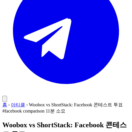
홈
›
아티클
›
Woobox vs ShortStack: Facebook 콘테스트 투표
#facebook
comparison
11분 소요
Woobox vs ShortStack: Facebook 콘테스