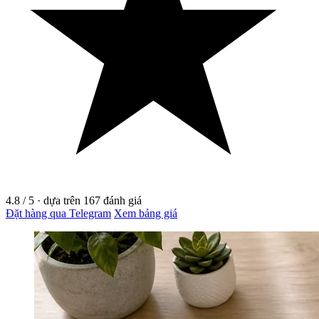
4.8
/ 5
·
dựa trên
167
đánh giá
Đặt hàng qua Telegram
Xem bảng giá