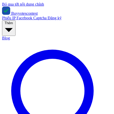
Bỏ qua tới nội dung chính
Buyvotescontest
Phiếu IP
Facebook
Captcha
Đăng ký
Thêm
Blog