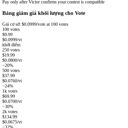
Pay only after Victor confirms your contest is compatible
Bảng giảm giá khối lượng cho
Vote
Giá cơ sở:
$
0.0999
/vote
at 100 votes
100 votes
$
9.99
$
0.0999
/vt
khởi điểm
250 votes
$
19.99
$
0.0800
/vt
−20%
500 votes
$
37.99
$
0.0760
/vt
−24%
1k votes
$
69.99
$
0.0700
/vt
−30%
2k votes
$
134.99
$
0.0675
/vt
−32%