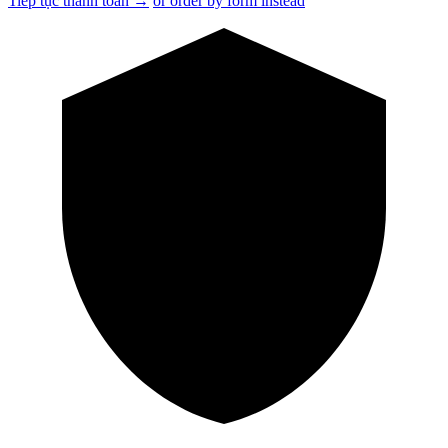
Tiếp tục thanh toán →
or order by form instead