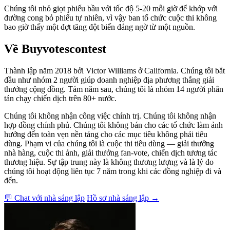
Chúng tôi nhỏ giọt phiếu bầu với tốc độ 5-20 mỗi giờ để khớp với
đường cong bỏ phiếu tự nhiên, vì vậy ban tổ chức cuộc thi không
bao giờ thấy một đợt tăng đột biến đáng ngờ từ một nguồn.
Về Buyvotescontest
Thành lập năm 2018 bởi Victor Williams ở California. Chúng tôi bắt
đầu như nhóm 2 người giúp doanh nghiệp địa phương thắng giải
thưởng cộng đồng. Tám năm sau, chúng tôi là nhóm 14 người phân
tán chạy chiến dịch trên 80+ nước.
Chúng tôi không nhận công việc chính trị. Chúng tôi không nhận
hợp đồng chính phủ. Chúng tôi không bán cho các tổ chức làm ảnh
hưởng đến toàn vẹn nền tảng cho các mục tiêu không phải tiêu
dùng. Phạm vi của chúng tôi là cuộc thi tiêu dùng — giải thưởng
nhà hàng, cuộc thi ảnh, giải thưởng fan-vote, chiến dịch tương tác
thương hiệu. Sự tập trung này là không thương lượng và là lý do
chúng tôi hoạt động liên tục 7 năm trong khi các đồng nghiệp đi và
đến.
💬 Chat với nhà sáng lập
Hồ sơ nhà sáng lập →