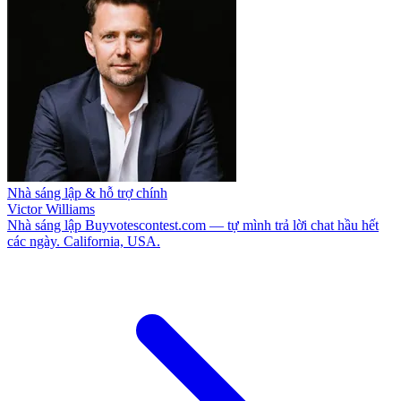
Nhà sáng lập & hỗ trợ chính
Victor Williams
Nhà sáng lập Buyvotescontest.com — tự mình trả lời chat hầu hết
các ngày. California, USA.