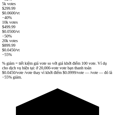
5k votes
$
299.99
$
0.0600
/vt
−40%
10k votes
$
499.99
$
0.0500
/vt
−50%
20k votes
$
899.99
$
0.0450
/vt
−55%
% giảm = tiết kiệm giá vote so với giá khởi điểm 100 vote. Ví dụ
cho dịch vụ hiện tại: ở
20,000
-vote vote bạn thanh toán
$
0.0450
/vote
/vote thay vì khởi điểm
$
0.0999
/vote
— /vote — đó là
−
55
%
giảm.