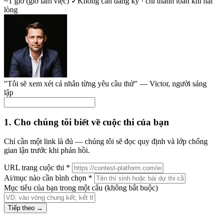
~1 giờ (giờ làm việc)
✓
Không cần đăng ký · chỉ thanh toán khi hài
lòng
"Tôi sẽ xem xét cá nhân từng yêu cầu thử" —
Victor
, người sáng
lập
1. Cho chúng tôi biết về cuộc thi của bạn
Chỉ cần một link là đủ — chúng tôi sẽ đọc quy định và lớp chống
gian lận trước khi phản hồi.
URL trang cuộc thi
*
Ai/mục nào cần bình chọn
*
Mục tiêu của bạn trong một câu
(không bắt buộc)
Tiếp theo →