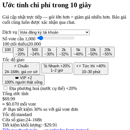
Ước tính chi phí trong 10 giây
Giá cập nhật trực tiếp — gói lớn hơn = giảm giá nhiều hơn. Báo giá
cuối cùng luôn được xác nhận qua chat.
Dịch vụ
Số vote cần
1,000
100 (tối thiểu)
20.000
100
250
500
1k
2k
5k
10k
20k
−20%
−24%
−30%
−32%
−40%
−50%
−55%
Tốc độ giao
⚡ Chuẩn
🚀 Nhanh +20%
⚡⚡ Tức thì +40%
1–2 giờ
24–168h, giá cơ sở
10–30 phút
👑 VIP ×2
100% người thật sống
Địa phương hoá (nước cụ thể)
+20%
Tổng ước tính
$
69.99
≈ $
0.070
mỗi vote
🎉 Bạn tiết kiệm
30
% so với giá vote đơn
Tốc độ:
standard
Cửa sổ giao:
24–168h
Tiết kiệm khối lượng:
−$
29.91