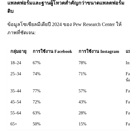
แพลตฟอร์มและฐานผู้โหวตสำคัญกว่าขนาดแพลตฟอร์ม
ดิบ
ข้อมูลโซเชียลมีเดียปี 2024 ของ Pew Research Center ให้
ภาพที่ชัดเจน:
กลุ่มอายุ
การใช้งาน Facebook
การใช้งาน Instagram
แพลต
18–24
67%
78%
Insta
25–34
74%
71%
Facebo
น้อย
35–44
77%
57%
Faceb
45–54
72%
43%
Faceb
55–64
63%
28%
Faceb
65+
50%
15%
Faceb