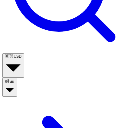
🇺🇸
USD
🌐
ไทย