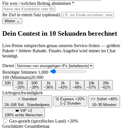
Für wen / welchen Beitrag abstimmen
*
Ihr Ziel in einem Satz
(optional)
Weiter →
Dein Contest in 10 Sekunden berechnet
Live-Preise entsprechen genau unseren Service-Seiten — größere
Pakete = höhere Rabatte. Finales Angebot wird immer im Chat
bestätigt.
Dienst
Benötigte Stimmen
1,000
100 (Minimum)
20.000
100
250
500
1k
2k
5k
10k
20k
−20%
−28%
−36%
−43%
−49%
−57%
−61%
Liefergeschwindigkeit
⚡ Standard
🚀 Express +20%
⚡⚡ Sofort +40%
1–2 Stunden
24–168 Std., Standardpreis
10–30 Minuten
👑 VIP ×2
100% echte Menschen
Geo-gezielt (spezifisches Land)
+20%
Geschätzter Gesamtbetrag