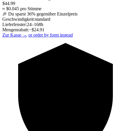
$
44.99
≈ $
0.045
pro Stimme
🎉 Du sparst
36
% gegenüber Einzelpreis
Geschwindigkeit:
standard
Lieferfenster:
24–168h
Mengenrabatt:
−$
24.91
Zur Kasse →
or order by form instead