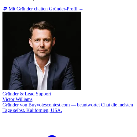
💬 Mit Gründer chatten
Gründer-Profil →
Gründer & Lead Support
Victor Williams
Gründer von Buyvotescontest.com — beantwortet Chat die meisten
Tage selbst. Kalifornien, USA.