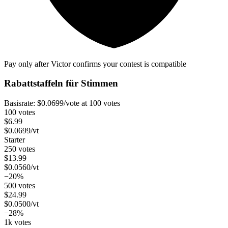
Pay only after Victor confirms your contest is compatible
Rabattstaffeln für
Stimmen
Basisrate:
$
0.0699
/vote
at 100 votes
100 votes
$
6.99
$
0.0699
/vt
Starter
250 votes
$
13.99
$
0.0560
/vt
−20%
500 votes
$
24.99
$
0.0500
/vt
−28%
1k votes