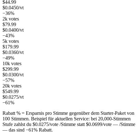
$
44.99
$
0.0450
/vt
−36%
2k votes
$
79.99
$
0.0400
/vt
−43%
5k votes
$
179.99
$
0.0360
/vt
−49%
10k votes
$
299.99
$
0.0300
/vt
−57%
20k votes
$
549.99
$
0.0275
/vt
−61%
Rabatt % = Ersparnis pro Stimme gegenüber dem Starter-Paket von
100 Stimmen. Beispiel für aktuellen Service: bei
20,000
-Stimmen
Stufe zahlst du
$
0.0275
/vote
/Stimme statt
$
0.0699
/vote
— /Stimme
— das sind
−
61
%
Rabatt.